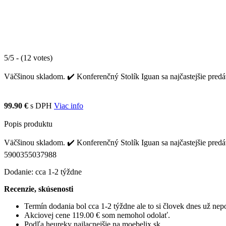
5/5 - (12 votes)
Väčšinou skladom. ✔️ Konferenčný Stolík Iguan sa najčastejšie predá
99.90 €
s DPH
Viac info
Popis produktu
Väčšinou skladom. ✔️ Konferenčný Stolík Iguan sa najčastejšie predá
5900355037988
Dodanie: cca 1-2 týždne
Recenzie, skúsenosti
Termín dodania bol cca 1-2 týždne ale to si človek dnes už ne
Akciovej cene 119.00 € som nemohol odolať.
Podľa heureky najlacnejšie na moebelix.sk