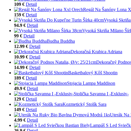
109 €
Detail
Regál Na Šanóny Lona X
159 €
Detail
Vysoká Skriňa
94.9 €
Detail
Vysoká Skriňa Milano Ší
99 €
Detail
Budha Buddha
12.99 €
Detail
Dekoračná Krabica Adriana
10.99 €
Detail
Dekoračný Podnos 
14.99 €
Detail
Basketbalový Kôš Shootin
189 €
Detail
Stojacia Lampa Maddison
49.9 €
Detail
Stolička Savanna I -Exklusiv-
129 €
Detail
Kozmetický Stolík Sara
149 €
Detail
Uterák Na
4.99 €
Detail
Lampáš S Led Sviečko
26.9 €
Detail