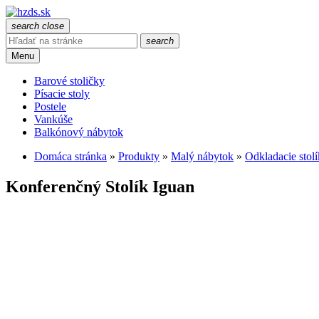
search
close
search
Menu
Barové stoličky
Písacie stoly
Postele
Vankúše
Balkónový nábytok
Domáca stránka
»
Produkty
»
Malý nábytok
»
Odkladacie stol
Konferenčný Stolík Iguan