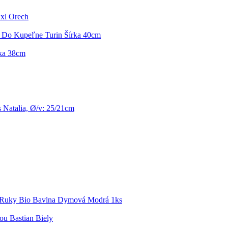
xl Orech
 Do Kupeľne Turin Šírka 40cm
rka 38cm
Natalia, Ø/v: 25/21cm
 Ruky Bio Bavlna Dymová Modrá 1ks
u Bastian Biely