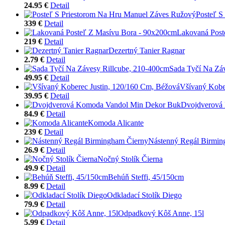
24.95 €
Detail
Posteľ S
339 €
Detail
Lakovaná Post
219 €
Detail
Dezertný Tanier Ragnar
2.79 €
Detail
Sada Tyčí Na Zá
49.95 €
Detail
Všívaný Kobe
39.95 €
Detail
Dvojdverová
84.9 €
Detail
Komoda Alicante
239 €
Detail
Nástenný Regál Birmin
26.9 €
Detail
Nočný Stolík Čierna
49.9 €
Detail
Behúň Steffi, 45/150cm
8.99 €
Detail
Odkladací Stolík Diego
79.9 €
Detail
Odpadkový Kôš Anne, 15l
5.99 €
Detail