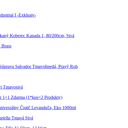
ustrial I -Exklusiv-
kaný Koberec Kanada 1, 80/200cm, Sivá
 Brass
 Súprava Salvador Tmavohnedá, Pravý Roh
vi Tmavosivá
nz 1+1 Zdarma (1*kus=2 Produkty)
niverzálny Čistič Levanduľa, Eko 1000ml
riella Tmavá Sivá