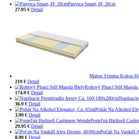
Panvica Smart, Ø: 28cm
27.95 €
Detail
Matrac Femina Kokos H
219 €
Detail
Rohový Písací Stôl Masola
174.9 €
Detail
Napínacie
36.9 €
Detail
Pohár Na Alkohol Ele
3.99 €
Detail
Posteľná Bielizeň Cash
29.95 €
Detail
Poťah Na Vankúš A
8.99 €
Detail