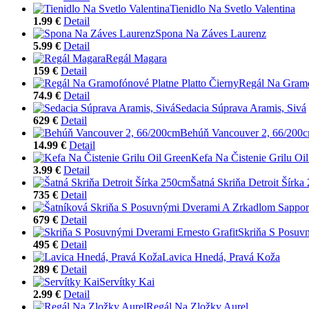
Tienidlo Na Svetlo Valentina
1.99 €
Detail
Spona Na Záves Laurenz
5.99 €
Detail
Regál Magara
159 €
Detail
Regál Na Gramo
74.9 €
Detail
Sedacia Súprava Aramis, Sivá
629 €
Detail
Behúň Vancouver 2, 66/200
14.99 €
Detail
Kefa Na Čistenie Grilu Oi
3.99 €
Detail
Šatná Skriňa Detroit Šírk
735 €
Detail
679 €
Detail
Skriňa S Posuvn
495 €
Detail
Lavica Hnedá, Pravá Koža
289 €
Detail
Servítky Kai
2.99 €
Detail
Regál Na Zložky Aurel