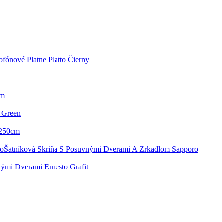
fónové Platne Platto Čierny
cm
l Green
a 250cm
Šatníková Skriňa S Posuvnými Dverami A Zrkadlom Sapporo
ými Dverami Ernesto Grafit