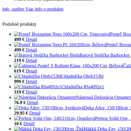
info_outline
Viac info o produkte
Podobné produkty
Posteľ Bo
499 €
Detail
Posteľ Boxsp
499 €
Detail
Barová Stolička Barhocker 
219 €
Detail
Čal
619 €
Detail
Chladnička Obrb153bl
999 €
Detail
Chladnička Rbi4092e1
319 €
Detail
Nástenná Dekorácia Ornamen
76.9 €
Detail
Deka Alice, 150/180cm, 
29.95 €
Detail
Prehoz Solid One,
10 €
Detail
Mäkká Deka Fay, 150/20