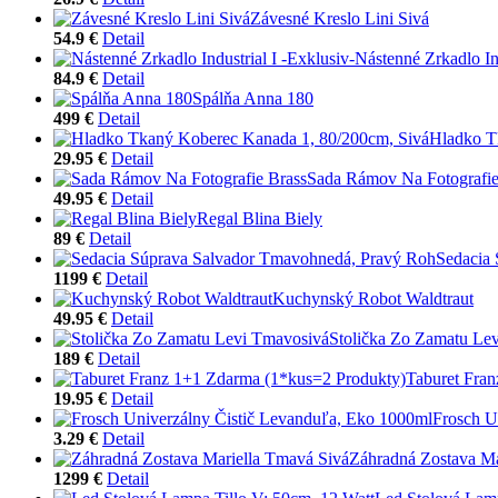
Závesné Kreslo Lini Sivá
54.9 €
Detail
Nástenné Zrkadlo Ind
84.9 €
Detail
Spálňa Anna 180
499 €
Detail
Hladko T
29.95 €
Detail
Sada Rámov Na Fotografie
49.95 €
Detail
Regal Blina Biely
89 €
Detail
Sedacia
1199 €
Detail
Kuchynský Robot Waldtraut
49.95 €
Detail
Stolička Zo Zamatu Le
189 €
Detail
Taburet Fra
19.95 €
Detail
Frosch U
3.29 €
Detail
Záhradná Zostava Ma
1299 €
Detail