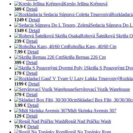
Kreslo Jellina Krémová
309 €
Detail
Rozkladaci
1249 €
Detail
Sedacia Súprava Do L 
1349 €
Detail
Rohová Šatníková Skriňa O
239 €
Detail
Rohožka Karo, 40/60 Cm
7.99 €
Detail
Skriňa Bernau 226 Cm
399 €
Detail
Skriňa S Posuvnými Dve
179 €
Detail
Rozkla
1199 €
Detail
Servírovací Vozík Warehouse
379 €
Detail
Skladací Box Fibi, 30/30/30
3.99 €
Detail
Midi Skrinka Avensis 307
129 €
Detail
Regál Nad Práčku Wash
79.9 €
Detail
Regál Na Topánky Rom