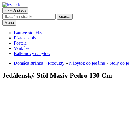
search
close
search
Menu
Barové stoličky
Písacie stoly
Postele
Vankúše
Balkónový nábytok
Domáca stránka
»
Produkty
»
Nábytok do jedálne
»
Stoly do j
Jedálenský Stôl Masív Pedro 130 Cm