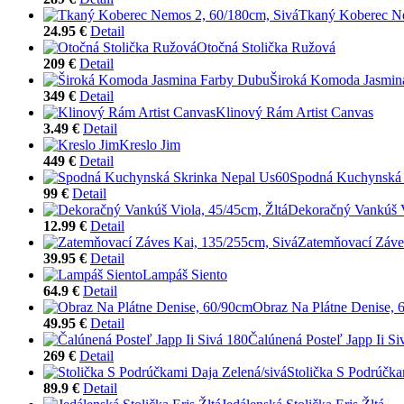
Tkaný Koberec Ne
24.95 €
Detail
Otočná Stolička Ružová
209 €
Detail
Široká Komoda Jasmin
349 €
Detail
Klinový Rám Artist Canvas
3.49 €
Detail
Kreslo Jim
449 €
Detail
Spodná Kuchynská 
99 €
Detail
Dekoračný Vankúš V
12.99 €
Detail
Zatemňovací Záve
39.95 €
Detail
Lampáš Siento
64.9 €
Detail
Obraz Na Plátne Denise, 
49.95 €
Detail
Čalúnená Posteľ Japp Ii Si
269 €
Detail
Stolička S Podrúčka
89.9 €
Detail