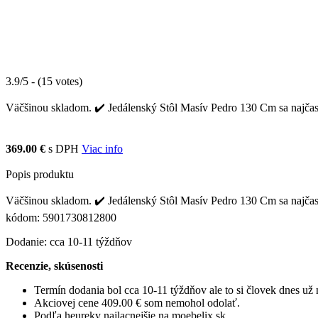
3.9/5 - (15 votes)
Väčšinou skladom. ✔️ Jedálenský Stôl Masív Pedro 130 Cm sa najčaste
369.00 €
s DPH
Viac info
Popis produktu
Väčšinou skladom. ✔️ Jedálenský Stôl Masív Pedro 130 Cm sa najčaste
kódom: 5901730812800
Dodanie: cca 10-11 týždňov
Recenzie, skúsenosti
Termín dodania bol cca 10-11 týždňov ale to si človek dnes u
Akciovej cene 409.00 € som nemohol odolať.
Podľa heureky najlacnejšie na moebelix.sk