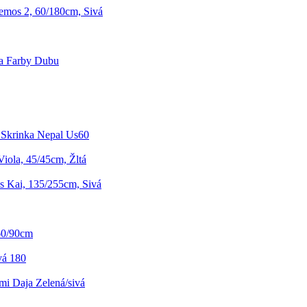
mos 2, 60/180cm, Sivá
a Farby Dubu
Skrinka Nepal Us60
iola, 45/45cm, Žltá
s Kai, 135/255cm, Sivá
60/90cm
vá 180
mi Daja Zelená/sivá