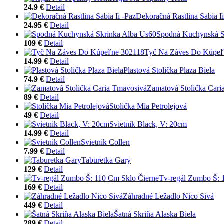
24.9 €
Detail
Dekoračná Rastlina Sabia Ii
24.95 €
Detail
Spodná Kuchynská S
109 €
Detail
Tyč Na Záves Do Kúpeľ
14.99 €
Detail
Plastová Stolička Plaza Biela
74.9 €
Detail
Zamatová Stolička Cari
89 €
Detail
Stolička Mia Petrolejová
49 €
Detail
Svietnik Black, V: 20cm
14.99 €
Detail
Svietnik Collen
7.99 €
Detail
Taburetka Gary
129 €
Detail
Tv-regál Zumbo Š: 
169 €
Detail
Záhradné Ležadlo Nico Sivá
449 €
Detail
Šatná Skriňa Alaska Biela
289 €
Detail