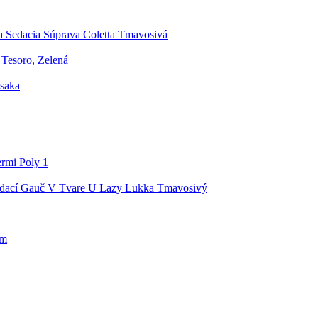
a Sedacia Súprava Coletta Tmavosivá
Tesoro, Zelená
saka
rmi Poly 1
dací Gauč V Tvare U Lazy Lukka Tmavosivý
cm