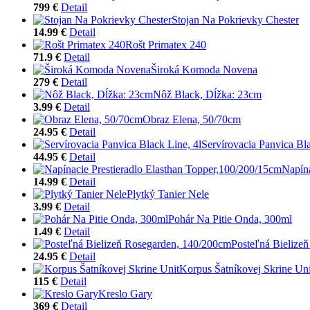
799 €
Detail
Stojan Na Pokrievky Chester
14.99 €
Detail
Rošt Primatex 240
71.9 €
Detail
Široká Komoda Novena
279 €
Detail
Nôž Black, Dĺžka: 23cm
3.99 €
Detail
Obraz Elena, 50/70cm
24.95 €
Detail
Servírovacia Panvica Bla
44.95 €
Detail
Napína
14.99 €
Detail
Plytký Tanier Nele
3.99 €
Detail
Pohár Na Pitie Onda, 300ml
1.49 €
Detail
Posteľná Bielize
24.95 €
Detail
Korpus Šatníkovej Skrine Uni
115 €
Detail
Kreslo Gary
369 €
Detail