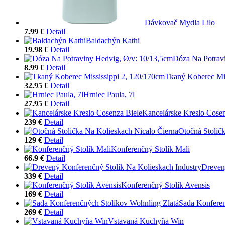
Dávkovač Mydla Lilo
7.99 €
Detail
Baldachýn Kathi
19.98 €
Detail
Dóza Na Potrav
8.99 €
Detail
Tkaný Koberec Mis
32.95 €
Detail
Hrniec Paula, 7l
27.95 €
Detail
Kancelárske Kreslo Cosen
239 €
Detail
Otočná Stolič
129 €
Detail
Konferenčný Stolík Mali
66.9 €
Detail
Dreven
339 €
Detail
Konferenčný Stolík Avensis
169 €
Detail
Sada Konferen
269 €
Detail
Vstavaná Kuchyňa Win