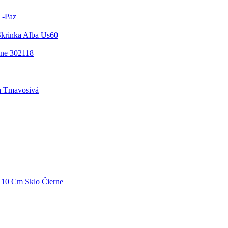
 -Paz
krinka Alba Us60
ne 302118
a Tmavosivá
110 Cm Sklo Čierne