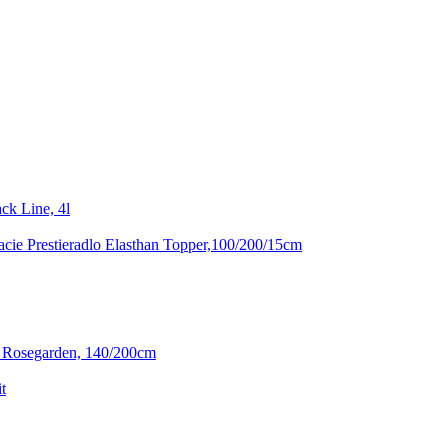
ck Line, 4l
cie Prestieradlo Elasthan Topper,100/200/15cm
ň Rosegarden, 140/200cm
t