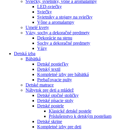
Sviečky, svietniky, vône a aromalampy
LED-sviečky
Sviečky
Svietniky a stojany na sviečky
Vône a aromalampy
Umelé kvety
Vázy, sochy a dekoračné predmety
Dekorácie na stenu
Sochy a dekoračné predmety
Vázy
Detská izba
Bábätká
Detské postieľky
Detský textil
Kompletné izby pre bábätká
Prebaľovacie pulty
Detské matrace
Nábytok pre deti a mládež
Detské otočné stoličky
Detské písacie stoly
Detské postele
Klasické detské postele
Príslušenstvo k detským posteliam
Detské skrine
Kompletné izby pre deti