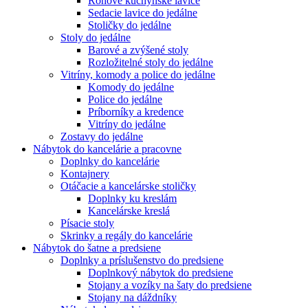
Rohové kuchynské lavice
Sedacie lavice do jedálne
Stoličky do jedálne
Stoly do jedálne
Barové a zvýšené stoly
Rozložitelné stoly do jedálne
Vitríny, komody a police do jedálne
Komody do jedálne
Police do jedálne
Príborníky a kredence
Vitríny do jedálne
Zostavy do jedálne
Nábytok do kancelárie a pracovne
Doplnky do kancelárie
Kontajnery
Otáčacie a kancelárske stoličky
Doplnky ku kreslám
Kancelárske kreslá
Písacie stoly
Skrinky a regály do kancelárie
Nábytok do šatne a predsiene
Doplnky a príslušenstvo do predsiene
Doplnkový nábytok do predsiene
Stojany a vozíky na šaty do predsiene
Stojany na dáždníky