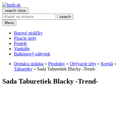
search
close
search
Menu
Barové stoličky
Písacie stoly
Postele
Vankúše
Balkónový nábytok
Domáca stránka
»
Produkty
»
Obývacie izby
»
Kreslá
»
Taburetky
»
Sada Taburetiek Blacky -Trend-
Sada Taburetiek Blacky -Trend-