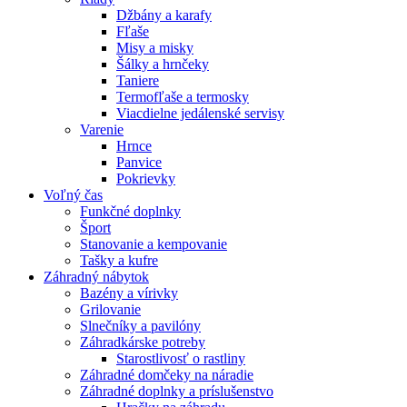
Džbány a karafy
Fľaše
Misy a misky
Šálky a hrnčeky
Taniere
Termofľaše a termosky
Viacdielne jedálenské servisy
Varenie
Hrnce
Panvice
Pokrievky
Voľný čas
Funkčné doplnky
Šport
Stanovanie a kempovanie
Tašky a kufre
Záhradný nábytok
Bazény a vírivky
Grilovanie
Slnečníky a pavilóny
Záhradkárske potreby
Starostlivosť o rastliny
Záhradné domčeky na náradie
Záhradné doplnky a príslušenstvo