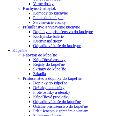
Varné dosky
Kuchynský nábytok
Komody do kuchyne
Police do kuchyne
Servírovacie vozíky
Príslušenstvo a vybavenie kuchyne
Doplnky a príslušenstvo do kuchyne
Kuchynské batérie
Kuchynské drezy
Odpadkové koše do kuchyne
Kúpeľne
Nábytok do kúpeľne
Kúpeľňové zostavy
Regály do kúpeľne
Skrinky do kúpeľňe
Zrkadlá
Príslušenstvo a doplnky do kúpeľne
Doplnky do kúpeľne
Držiaky na uteráky
Froté osušky a uteráky
Kúpeľňové predložky
Odpadkové koše do kúpeľne
Ostatné príslušenstvo do kúpeľne
Príslušenstvo k sprchám a vaniam
Sprchové závesy