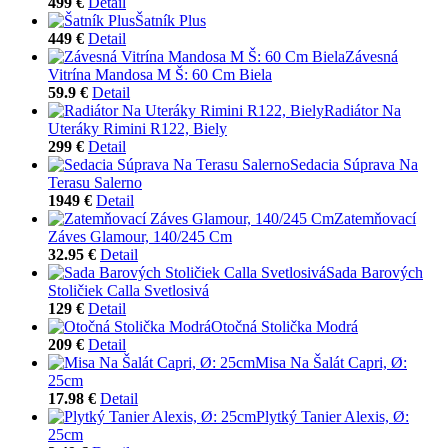
499 €
Detail
Šatník Plus
449 €
Detail
Závesná
Vitrína Mandosa M Š: 60 Cm Biela
59.9 €
Detail
Radiátor Na
Uteráky Rimini R122, Biely
299 €
Detail
Sedacia Súprava Na
Terasu Salerno
1949 €
Detail
Zatemňovací
Záves Glamour, 140/245 Cm
32.95 €
Detail
Sada Barových
Stoličiek Calla Svetlosivá
129 €
Detail
Otočná Stolička Modrá
209 €
Detail
Misa Na Šalát Capri, Ø:
25cm
17.98 €
Detail
Plytký Tanier Alexis, Ø:
25cm