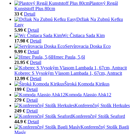
Plastový Regál
Kunststoff Plus 80cm
33 €
Detail
Držiak Na Zubnú Kefku
Easy
5.99 €
Detail
Wc Čistiaca Sada Kim
17.98 €
Detail
Servírovacia Doska Eco
9.99 €
Detail
Hrnec Paula, 5,6l
21.95 €
Detail
Koberec S Vysokým Vlasom Lambada 1, 67cm, Antracit
12.99 €
Detail
Široká Komoda Kirikus
199 €
Detail
Komoda Alassio Alsk12
279 €
Detail
Konferenčný Stolík Herkules
249 €
Detail
Konferenčný Stolík Seaford
44.9 €
Detail
Konferenčný Stolík Bagli
Masív