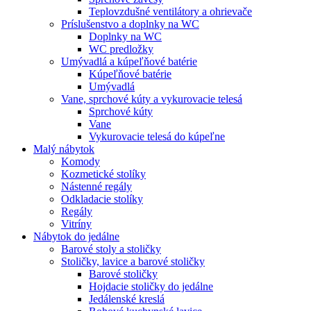
Teplovzdušné ventilátory a ohrievače
Príslušenstvo a doplnky na WC
Doplnky na WC
WC predložky
Umývadlá a kúpeľňové batérie
Kúpeľňové batérie
Umývadlá
Vane, sprchové kúty a vykurovacie telesá
Sprchové kúty
Vane
Vykurovacie telesá do kúpeľne
Malý nábytok
Komody
Kozmetické stolíky
Nástenné regály
Odkladacie stolíky
Regály
Vitríny
Nábytok do jedálne
Barové stoly a stoličky
Stoličky, lavice a barové stoličky
Barové stoličky
Hojdacie stoličky do jedálne
Jedálenské kreslá