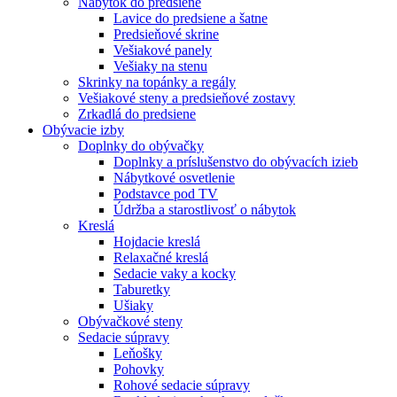
Nábytok do predsiene
Lavice do predsiene a šatne
Predsieňové skrine
Vešiakové panely
Vešiaky na stenu
Skrinky na topánky a regály
Vešiakové steny a predsieňové zostavy
Zrkadlá do predsiene
Obývacie izby
Doplnky do obývačky
Doplnky a príslušenstvo do obývacích izieb
Nábytkové osvetlenie
Podstavce pod TV
Údržba a starostlivosť o nábytok
Kreslá
Hojdacie kreslá
Relaxačné kreslá
Sedacie vaky a kocky
Taburetky
Ušiaky
Obývačkové steny
Sedacie súpravy
Leňošky
Pohovky
Rohové sedacie súpravy