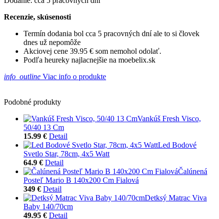
Dodanie: cca 5 pracovných dní
Recenzie, skúsenosti
Termín dodania bol cca 5 pracovných dní ale to si človek
dnes už nepomôže
Akciovej cene 39.95 € som nemohol odolať.
Podľa heureky najlacnejšie na moebelix.sk
info_outline
Viac info o produkte
Podobné produkty
Vankúš Fresh Visco,
50/40 13 Cm
15.99 €
Detail
Led Bodové
Svetlo Star, 78cm, 4x5 Watt
64.9 €
Detail
Čalúnená
Posteľ Mario B 140x200 Cm Fialová
349 €
Detail
Detksý Matrac Viva
Baby 140/70cm
49.95 €
Detail