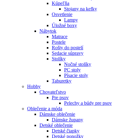
Kúpeľňa
Stojany na kefky
Osvetlenie
Lampy
Úložné boxy
Nábytok
Matrace
Postele
Rošty do postelí
Sedacie súpravy
Stolíky
Nočné stolíky
PC stoly
Písacie stoly
Taburetky
Hobby
Chovateľstvo
Pre psov
Pelechy a búdy pre psov
Oblečenie a móda
Dámske oblečenie
Dámske župany
Detské oblečenie
Detské čiapky
Detské ponožky