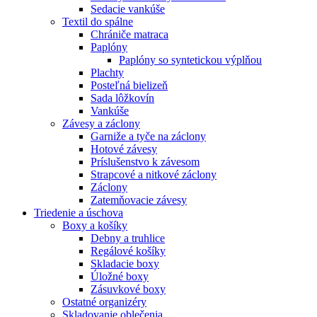
Sedacie vankúše
Textil do spálne
Chrániče matraca
Paplóny
Paplóny so syntetickou výplňou
Plachty
Posteľná bielizeň
Sada lôžkovín
Vankúše
Závesy a záclony
Garniže a tyče na záclony
Hotové závesy
Príslušenstvo k závesom
Strapcové a nitkové záclony
Záclony
Zatemňovacie závesy
Triedenie a úschova
Boxy a košíky
Debny a truhlice
Regálové košíky
Skladacie boxy
Úložné boxy
Zásuvkové boxy
Ostatné organizéry
Skladovanie oblečenia