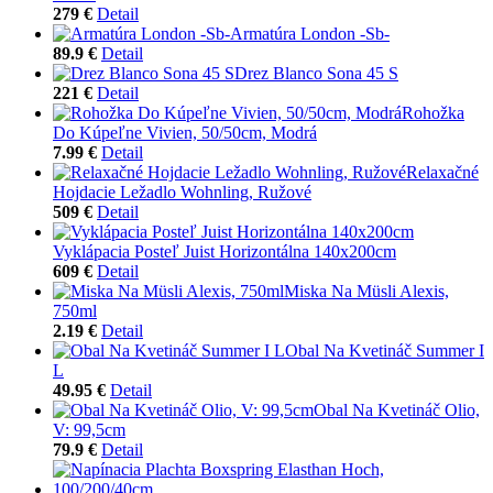
279 €
Detail
Armatúra London -Sb-
89.9 €
Detail
Drez Blanco Sona 45 S
221 €
Detail
Rohožka
Do Kúpeľne Vivien, 50/50cm, Modrá
7.99 €
Detail
Relaxačné
Hojdacie Ležadlo Wohnling, Ružové
509 €
Detail
Vyklápacia Posteľ Juist Horizontálna 140x200cm
609 €
Detail
Miska Na Müsli Alexis,
750ml
2.19 €
Detail
Obal Na Kvetináč Summer I
L
49.95 €
Detail
Obal Na Kvetináč Olio,
V: 99,5cm
79.9 €
Detail