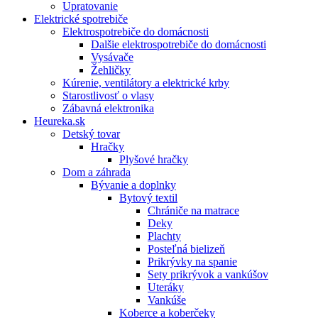
Upratovanie
Elektrické spotrebiče
Elektrospotrebiče do domácnosti
Dalšie elektrospotrebiče do domácnosti
Vysávače
Žehličky
Kúrenie, ventilátory a elektrické krby
Starostlivosť o vlasy
Zábavná elektronika
Heureka.sk
Detský tovar
Hračky
Plyšové hračky
Dom a záhrada
Bývanie a doplnky
Bytový textil
Chrániče na matrace
Deky
Plachty
Posteľná bielizeň
Prikrývky na spanie
Sety prikrývok a vankúšov
Uteráky
Vankúše
Koberce a koberčeky