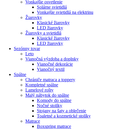
Vonkajšie osvetlenie
Solárne svietidlá
Vonkajšie svietidlá na elektrinu
Žiarovky
Klasické žiarovky
LED žiarovky
Žiarovky a svietidlá
Klasické žiarovky
LED žiarovky
Sezónny tovar
Leto
Vianočná výzdoba a doplnky
Vianočné dekorácie
Vianočný textil
Spálne
Chrániče matraca a toppery
Kompletné spálne
Lamelové rošty
Malý nábytok do spálne
Komody do spálne
Nočné stolíky
Stojany na šaty a oblečenie
Toaletné a kozmetické stolíky
Matrace
Boxspring matrace