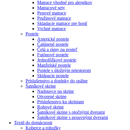
Matrace vhodné pro alergikov
Matracové sety
Penové matrace
Pružinové matrace
Skladacie matrace pre hostí
Vrchné matrace
Postele
Americké postele
Čalúnené postele
Čelá a rámy na posteľ
Futónové postele
Jednolôžkové postele
Manželské postele
Postele s úložným priestorom
Sklápacie postele
Príslušenstvo a doplnky do spálne
Šatníkové skrine
Nadstavce na skrine
Otvorené skrine
Príslušenstvo ku skriniam
Rohové skrine
Šatníkové skrine s otočnými dverami
Šatníkové skrine s posuvnými dverami
Textil do domácnosti
Koberce a rohožky