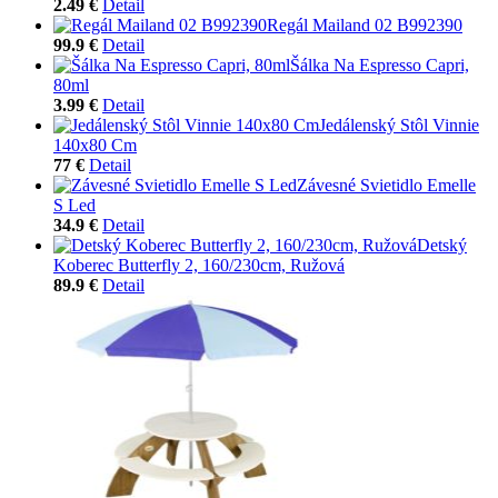
2.49 €
Detail
Regál Mailand 02 B992390
99.9 €
Detail
Šálka Na Espresso Capri,
80ml
3.99 €
Detail
Jedálenský Stôl Vinnie
140x80 Cm
77 €
Detail
Závesné Svietidlo Emelle
S Led
34.9 €
Detail
Detský
Koberec Butterfly 2, 160/230cm, Ružová
89.9 €
Detail