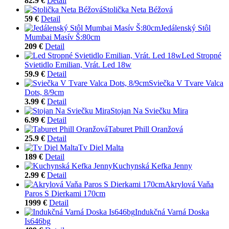
82.9 €
Detail
Stolička Neta Béžová
59 €
Detail
Jedálenský Stôl
Mumbai Masív Š:80cm
209 €
Detail
Led Stropné
Svietidlo Emilian, Vrát. Led 18w
59.9 €
Detail
Sviečka V Tvare Valca
Dots, 8/9cm
3.99 €
Detail
Stojan Na Sviečku Mira
6.99 €
Detail
Taburet Phill Oranžová
25.9 €
Detail
Tv Diel Malta
189 €
Detail
Kuchynská Kefka Jenny
2.99 €
Detail
Akrylová Vaňa
Paros S Dierkami 170cm
1999 €
Detail
Indukčná Varná Doska
Is646bg