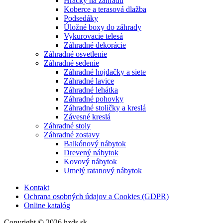
Hračky na záhradu
Koberce a terasová dlažba
Podsedáky
Úložné boxy do záhrady
Vykurovacie telesá
Záhradné dekorácie
Záhradné osvetlenie
Záhradné sedenie
Záhradné hojdačky a siete
Záhradné lavice
Záhradné lehátka
Záhradné pohovky
Záhradné stoličky a kreslá
Závesné kreslá
Záhradné stoly
Záhradné zostavy
Balkónový nábytok
Drevený nábytok
Kovový nábytok
Umelý ratanový nábytok
Kontakt
Ochrana osobných údajov a Cookies (GDPR)
Online katalóg
Copyright © 2026 hzds.sk