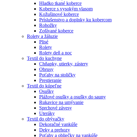
Hladko tkané koberce
Koberce s vysokým vlasom
Kožušinové koberce
Príslušenstvo a doplnky ku kobercom
Rohožky
Zošívané koberce
Rolety a žáluzie
Plisé
Rolety
Rolety deň a noc
Textil do kuchyne
Chňapky, utierky, zástery
Obrusy
Poťahy na stoličky
Prestieranie
Textil do kúpeľne
Osušky
Plážové osušky a osušky do sauny
Rukavice na umývanie
Sprchové závesy
Uteráky
Textil do obývačky
Dekoračné vankúše
Deky a prehozy
Poťahy a obliečky na vankúše