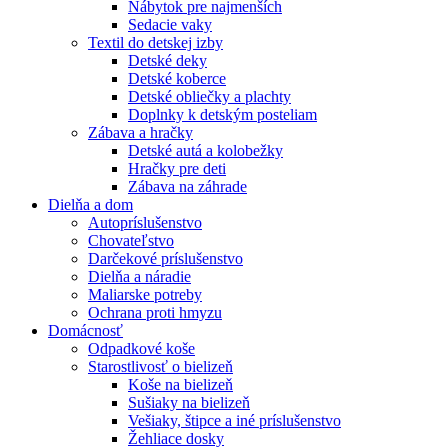
Nábytok pre najmenších
Sedacie vaky
Textil do detskej izby
Detské deky
Detské koberce
Detské obliečky a plachty
Doplnky k detským posteliam
Zábava a hračky
Detské autá a kolobežky
Hračky pre deti
Zábava na záhrade
Dielňa a dom
Autopríslušenstvo
Chovateľstvo
Darčekové príslušenstvo
Dielňa a náradie
Maliarske potreby
Ochrana proti hmyzu
Domácnosť
Odpadkové koše
Starostlivosť o bielizeň
Koše na bielizeň
Sušiaky na bielizeň
Vešiaky, štipce a iné príslušenstvo
Žehliace dosky