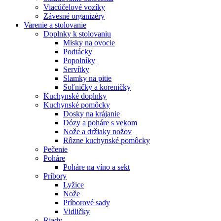
Viacúčelové vozíky
Závesné organizéry
Varenie a stolovanie
Doplnky k stolovaniu
Misky na ovocie
Podtácky
Popolníky
Servítky
Slamky na pitie
Soľničky a koreničky
Kuchynské doplnky
Kuchynské pomôcky
Dosky na krájanie
Dózy a poháre s vekom
Nože a držiaky nožov
Rôzne kuchynské pomôcky
Pečenie
Poháre
Poháre na víno a sekt
Príbory
Lyžice
Nože
Príborové sady
Vidličky
Riady