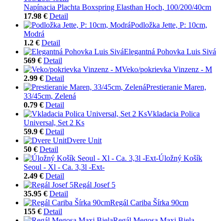
Napínacia Plachta Boxspring Elasthan Hoch, 100/200/40cm
17.98 €
Detail
Podložka Jette, P: 10cm,
Modrá
1.2 €
Detail
Elegantná Pohovka Luis Sivá
569 €
Detail
Veko/pokrievka Vinzenz - M
2.99 €
Detail
Prestieranie Maren,
33/45cm, Zelená
0.79 €
Detail
Vkladacia Polica
Universal, Set 2 Ks
59.9 €
Detail
Dvere Unit
50 €
Detail
Úložný Košík
Seoul - Xl - Ca. 3,3l -Ext-
2.49 €
Detail
Regál Josef 5
35.95 €
Detail
Regál Cariba Šírka 90cm
155 €
Detail
Regál Megosa Maxi Biela