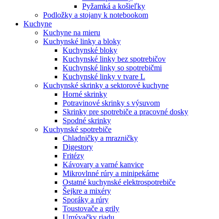
Pyžamká a košieľky
Podložky a stojany k notebookom
Kuchyne
Kuchyne na mieru
Kuchynské linky a bloky
Kuchynské bloky
Kuchynské linky bez spotrebičov
Kuchynské linky so spotrebičmi
Kuchynské linky v tvare L
Kuchynské skrinky a sektorové kuchyne
Horné skrinky
Potravinové skrinky s výsuvom
Skrinky pre spotrebiče a pracovné dosky
Spodné skrinky
Kuchynské spotrebiče
Chladničky a mrazničky
Digestory
Fritézy
Kávovary a varné kanvice
Mikrovlnné rúry a minipekárne
Ostatné kuchynské elektrospotrebiče
Šejkre a mixéry
Sporáky a rúry
Toustovače a grily
Umývačky riadu