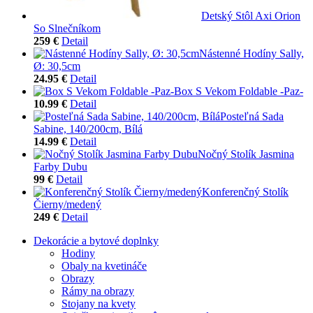
Detský Stôl Axi Orion
So Slnečníkom
259 €
Detail
Nástenné Hodíny Sally,
Ø: 30,5cm
24.95 €
Detail
Box S Vekom Foldable -Paz-
10.99 €
Detail
Posteľná Sada
Sabine, 140/200cm, Bílá
14.99 €
Detail
Nočný Stolík Jasmina
Farby Dubu
99 €
Detail
Konferenčný Stolík
Čierny/medený
249 €
Detail
Dekorácie a bytové doplnky
Hodiny
Obaly na kvetináče
Obrazy
Rámy na obrazy
Stojany na kvety