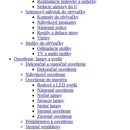
Rozkladacie pohovky a sedačky
Sedacie súpravy do U
Sektorový nábytok do obývačky
Komody do obývačky
Nábytkové programy
Nástenné police
Regály a deliace steny
Vitríny
Stolíky do obývačky
Odkladacie stolíky
TV a audio stolíky
Osvetlenie, lampy a svetlá
Dekoračné a vianočné osvetlenie
Dekoračné osvetlenie
Nábytkové osvetlenie
Osvetlenie do interiéru
Bodové a LED svetlá
Nástenné osvetlenie
Nočné lampy
Stojacie lampy
Stolné lampy
Stropné osvetlenie
Závesné osvetlenie
Príslušenstvo k osvetleniu
Stropné ventilátory