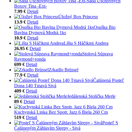
Sada Úschovných
Boxov Tina -Ext-
7.99 €
Detail
Úložný Box Princess
13.9 €
Detail
Osuška Bio
Bavlna Dymová Modrá 1ks
10.9 €
Detail
Lišta S Háčikmi Andrea
26.95 €
Detail
Stolová Súprava
Raymond+ronda
699 €
Detail
Zrkadlo Brüssel
77.9 €
Detail
Čalúnená Posteľ
Dona 140 Tmavá Sivá
409 €
Detail
Jedálenská Stolička Merle
89 €
Detail
Kuchynská Linka Bez Spotr. Jazz 6 Biela 260 Cm
519 €
Detail
Posteľ S
Čalúneným Záhlavím Sleepy - Sivá