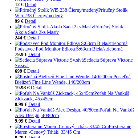
12 €
Detail
Príručný Stolík
Wl5.238 Čierny/medený
99 €
Detail
Príručný Stolík
Akola Sada 2ks Masív
244 €
Detail
Podstavec Pod Monitor Edlosa Š:63cm Biela/strieborná
79.9 €
Detail
Sedacia Súprava Victorie
Sv.sivá
699 €
Detail
Posteľná
Bielizeň Fine Line Wende, 140/200cm
19.98 €
Detail
Poťah Na Vankúš
Zickzack, 45x45cm
8.99 €
Detail
Poťah Na Vankúš
Alex Design, 40/80cm
9.99 €
Detail
Prestieranie
Maren -Cenový Trhák, 33/45 Cm
0.79 €
Detail