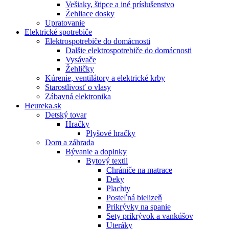
Vešiaky, štipce a iné príslušenstvo
Žehliace dosky
Upratovanie
Elektrické spotrebiče
Elektrospotrebiče do domácnosti
Dalšie elektrospotrebiče do domácnosti
Vysávače
Žehličky
Kúrenie, ventilátory a elektrické krby
Starostlivosť o vlasy
Zábavná elektronika
Heureka.sk
Detský tovar
Hračky
Plyšové hračky
Dom a záhrada
Bývanie a doplnky
Bytový textil
Chrániče na matrace
Deky
Plachty
Posteľná bielizeň
Prikrývky na spanie
Sety prikrývok a vankúšov
Uteráky