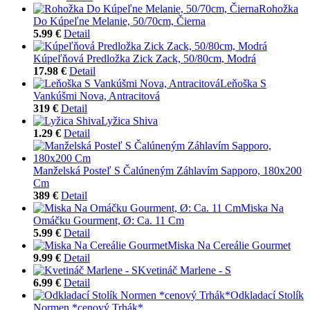
Rohožka
Do Kúpeľne Melanie, 50/70cm, Čierna
5.99 €
Detail
Kúpeľňová Predložka Zick Zack, 50/80cm, Modrá
17.98 €
Detail
Leňoška S
Vankúšmi Nova, Antracitová
319 €
Detail
Lyžica Shiva
1.29 €
Detail
Manželská Posteľ S Čalúneným Záhlavím Sapporo, 180x200
Cm
389 €
Detail
Miska Na
Omáčku Gourment, Ø: Ca. 11 Cm
5.99 €
Detail
Miska Na Cereálie Gourmet
9.99 €
Detail
Kvetináč Marlene - S
6.99 €
Detail
Odkladací Stolík
Normen *cenový Trhák*