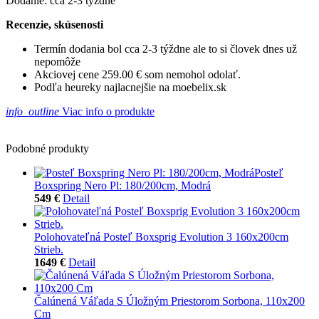
Dodanie: cca 2-3 týždne
Recenzie, skúsenosti
Termín dodania bol cca 2-3 týždne ale to si človek dnes už
nepomôže
Akciovej cene 259.00 € som nemohol odolať.
Podľa heureky najlacnejšie na moebelix.sk
info_outline
Viac info o produkte
Podobné produkty
Posteľ
Boxspring Nero Pl: 180/200cm, Modrá
549 €
Detail
Polohovateľná Posteľ Boxsprig Evolution 3 160x200cm
Strieb.
1649 €
Detail
Čalúnená Váľada S Úložným Priestorom Sorbona, 110x200
Cm