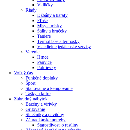
Vidličky
Riady
Džbány a karafy
Fľaše
Misy a misky
Šálky a hrnčeky
Taniere
Termofľaše a termosky
Viacdielne jedálenské servisy
Varenie
Hrnce
Panvice
Pokrievky
Voľný čas
Funkčné doplnky
Šport
Stanovanie a kempovanie
Tašky a kufre
Záhradný nábytok
Bazény a vírivky
Grilovanie
Slnečníky a pavilóny
Záhradkárske potreby
Starostlivosť o rastliny