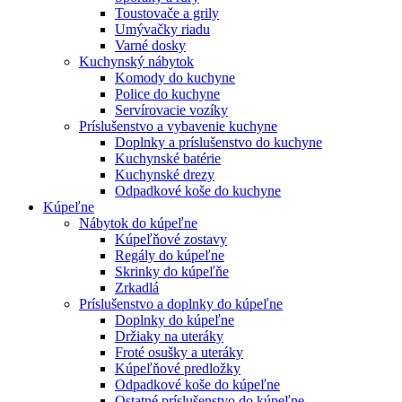
Toustovače a grily
Umývačky riadu
Varné dosky
Kuchynský nábytok
Komody do kuchyne
Police do kuchyne
Servírovacie vozíky
Príslušenstvo a vybavenie kuchyne
Doplnky a príslušenstvo do kuchyne
Kuchynské batérie
Kuchynské drezy
Odpadkové koše do kuchyne
Kúpeľne
Nábytok do kúpeľne
Kúpeľňové zostavy
Regály do kúpeľne
Skrinky do kúpeľňe
Zrkadlá
Príslušenstvo a doplnky do kúpeľne
Doplnky do kúpeľne
Držiaky na uteráky
Froté osušky a uteráky
Kúpeľňové predložky
Odpadkové koše do kúpeľne
Ostatné príslušenstvo do kúpeľne