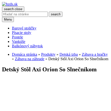
search
close
search
Menu
Barové stoličky
Písacie stoly
Postele
Vankúše
Balkónový nábytok
Domáca stránka
»
Produkty
»
Detská izba
»
Zábava a hračky
»
Zábava na záhrade
»
Detský Stôl Axi Orion So Slnečníkom
Detský Stôl Axi Orion So Slnečníkom