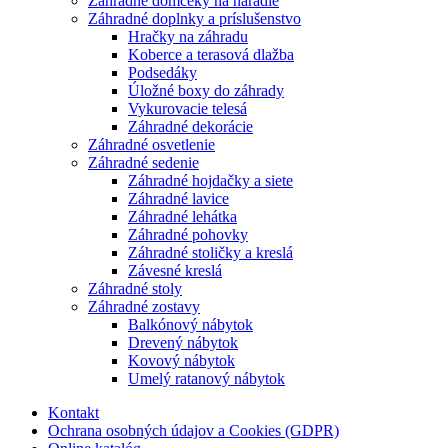
Záhradné domčeky na náradie
Záhradné doplnky a príslušenstvo
Hračky na záhradu
Koberce a terasová dlažba
Podsedáky
Úložné boxy do záhrady
Vykurovacie telesá
Záhradné dekorácie
Záhradné osvetlenie
Záhradné sedenie
Záhradné hojdačky a siete
Záhradné lavice
Záhradné lehátka
Záhradné pohovky
Záhradné stoličky a kreslá
Závesné kreslá
Záhradné stoly
Záhradné zostavy
Balkónový nábytok
Drevený nábytok
Kovový nábytok
Umelý ratanový nábytok
Kontakt
Ochrana osobných údajov a Cookies (GDPR)