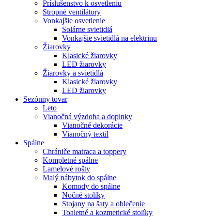
Príslušenstvo k osvetleniu
Stropné ventilátory
Vonkajšie osvetlenie
Solárne svietidlá
Vonkajšie svietidlá na elektrinu
Žiarovky
Klasické žiarovky
LED žiarovky
Žiarovky a svietidlá
Klasické žiarovky
LED žiarovky
Sezónny tovar
Leto
Vianočná výzdoba a doplnky
Vianočné dekorácie
Vianočný textil
Spálne
Chrániče matraca a toppery
Kompletné spálne
Lamelové rošty
Malý nábytok do spálne
Komody do spálne
Nočné stolíky
Stojany na šaty a oblečenie
Toaletné a kozmetické stolíky