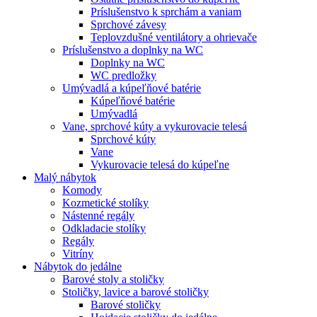
Príslušenstvo k sprchám a vaniam
Sprchové závesy
Teplovzdušné ventilátory a ohrievače
Príslušenstvo a doplnky na WC
Doplnky na WC
WC predložky
Umývadlá a kúpeľňové batérie
Kúpeľňové batérie
Umývadlá
Vane, sprchové kúty a vykurovacie telesá
Sprchové kúty
Vane
Vykurovacie telesá do kúpeľne
Malý nábytok
Komody
Kozmetické stolíky
Nástenné regály
Odkladacie stolíky
Regály
Vitríny
Nábytok do jedálne
Barové stoly a stoličky
Stoličky, lavice a barové stoličky
Barové stoličky