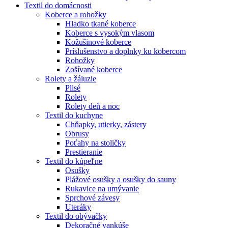
Textil do domácnosti
Koberce a rohožky
Hladko tkané koberce
Koberce s vysokým vlasom
Kožušinové koberce
Príslušenstvo a doplnky ku kobercom
Rohožky
Zošívané koberce
Rolety a žáluzie
Plisé
Rolety
Rolety deň a noc
Textil do kuchyne
Chňapky, utierky, zástery
Obrusy
Poťahy na stoličky
Prestieranie
Textil do kúpeľne
Osušky
Plážové osušky a osušky do sauny
Rukavice na umývanie
Sprchové závesy
Uteráky
Textil do obývačky
Dekoračné vankúše