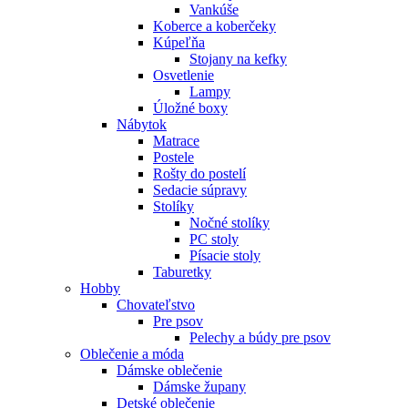
Vankúše
Koberce a koberčeky
Kúpeľňa
Stojany na kefky
Osvetlenie
Lampy
Úložné boxy
Nábytok
Matrace
Postele
Rošty do postelí
Sedacie súpravy
Stolíky
Nočné stolíky
PC stoly
Písacie stoly
Taburetky
Hobby
Chovateľstvo
Pre psov
Pelechy a búdy pre psov
Oblečenie a móda
Dámske oblečenie
Dámske župany
Detské oblečenie