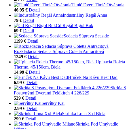
Tlmič Dverí Tlmič Otvárania
46.95 €
Detail
Industriálny Regál Anna
79 €
Detail
Cd Regál Bigol Buk
69 €
Detail
Sedacia Súprava Seaside
1199 €
Detail
Rozkladacia Sedacia Súprava Coletta Antracitová
1249 €
Detail
Upínacia Roleta
Thermo, 45/150cm, Biela
14.99 €
Detail
Hrnček Na Kávu Best Dad
6.99 €
Detail
Skriňa S
Posuvnými Dverami Feldkirch 4 226/229
529 €
Detail
Servítky Kai
2.99 €
Detail
Skrinka Lona Xxl Biela
299 €
Detail
Skrinka Pod Umývadlo