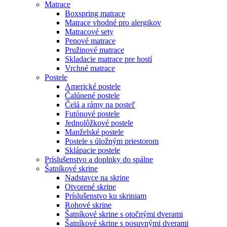
Matrace
Boxspring matrace
Matrace vhodné pro alergikov
Matracové sety
Penové matrace
Pružinové matrace
Skladacie matrace pre hostí
Vrchné matrace
Postele
Americké postele
Čalúnené postele
Čelá a rámy na posteľ
Futónové postele
Jednolôžkové postele
Manželské postele
Postele s úložným priestorom
Sklápacie postele
Príslušenstvo a doplnky do spálne
Šatníkové skrine
Nadstavce na skrine
Otvorené skrine
Príslušenstvo ku skriniam
Rohové skrine
Šatníkové skrine s otočnými dverami
Šatníkové skrine s posuvnými dverami