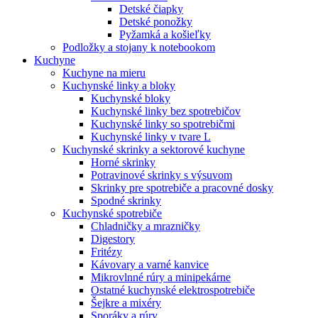
Detské čiapky
Detské ponožky
Pyžamká a košieľky
Podložky a stojany k notebookom
Kuchyne
Kuchyne na mieru
Kuchynské linky a bloky
Kuchynské bloky
Kuchynské linky bez spotrebičov
Kuchynské linky so spotrebičmi
Kuchynské linky v tvare L
Kuchynské skrinky a sektorové kuchyne
Horné skrinky
Potravinové skrinky s výsuvom
Skrinky pre spotrebiče a pracovné dosky
Spodné skrinky
Kuchynské spotrebiče
Chladničky a mrazničky
Digestory
Fritézy
Kávovary a varné kanvice
Mikrovlnné rúry a minipekárne
Ostatné kuchynské elektrospotrebiče
Šejkre a mixéry
Sporáky a rúry