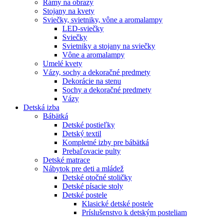
Rámy na obrazy
Stojany na kvety
Sviečky, svietniky, vône a aromalampy
LED-sviečky
Sviečky
Svietniky a stojany na sviečky
Vône a aromalampy
Umelé kvety
Vázy, sochy a dekoračné predmety
Dekorácie na stenu
Sochy a dekoračné predmety
Vázy
Detská izba
Bábätká
Detské postieľky
Detský textil
Kompletné izby pre bábätká
Prebaľovacie pulty
Detské matrace
Nábytok pre deti a mládež
Detské otočné stoličky
Detské písacie stoly
Detské postele
Klasické detské postele
Príslušenstvo k detským posteliam