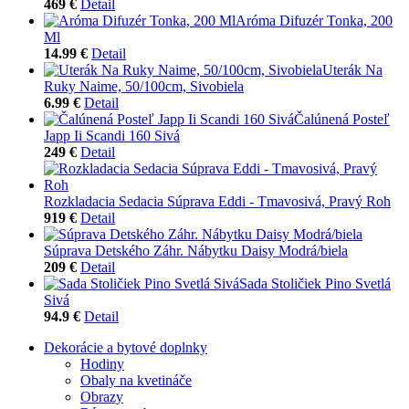
469 €
Detail
Aróma Difuzér Tonka, 200
Ml
14.99 €
Detail
Uterák Na
Ruky Naime, 50/100cm, Sivobiela
6.99 €
Detail
Čalúnená Posteľ
Japp Ii Scandi 160 Sivá
249 €
Detail
Rozkladacia Sedacia Súprava Eddi - Tmavosivá, Pravý Roh
919 €
Detail
Súprava Detského Záhr. Nábytku Daisy Modrá/biela
209 €
Detail
Sada Stoličiek Pino Svetlá
Sivá
94.9 €
Detail
Dekorácie a bytové doplnky
Hodiny
Obaly na kvetináče
Obrazy