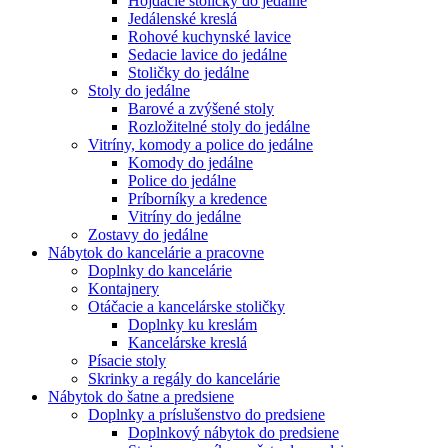
Hojdacie stoličky do jedálne
Jedálenské kreslá
Rohové kuchynské lavice
Sedacie lavice do jedálne
Stoličky do jedálne
Stoly do jedálne
Barové a zvýšené stoly
Rozložitelné stoly do jedálne
Vitríny, komody a police do jedálne
Komody do jedálne
Police do jedálne
Príborníky a kredence
Vitríny do jedálne
Zostavy do jedálne
Nábytok do kancelárie a pracovne
Doplnky do kancelárie
Kontajnery
Otáčacie a kancelárske stoličky
Doplnky ku kreslám
Kancelárske kreslá
Písacie stoly
Skrinky a regály do kancelárie
Nábytok do šatne a predsiene
Doplnky a príslušenstvo do predsiene
Doplnkový nábytok do predsiene