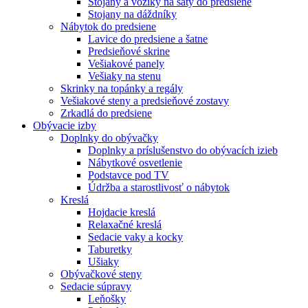
Stojany a vozíky na šaty do predsiene
Stojany na dáždníky
Nábytok do predsiene
Lavice do predsiene a šatne
Predsieňové skrine
Vešiakové panely
Vešiaky na stenu
Skrinky na topánky a regály
Vešiakové steny a predsieňové zostavy
Zrkadlá do predsiene
Obývacie izby
Doplnky do obývačky
Doplnky a príslušenstvo do obývacích izieb
Nábytkové osvetlenie
Podstavce pod TV
Údržba a starostlivosť o nábytok
Kreslá
Hojdacie kreslá
Relaxačné kreslá
Sedacie vaky a kocky
Taburetky
Ušiaky
Obývačkové steny
Sedacie súpravy
Leňošky