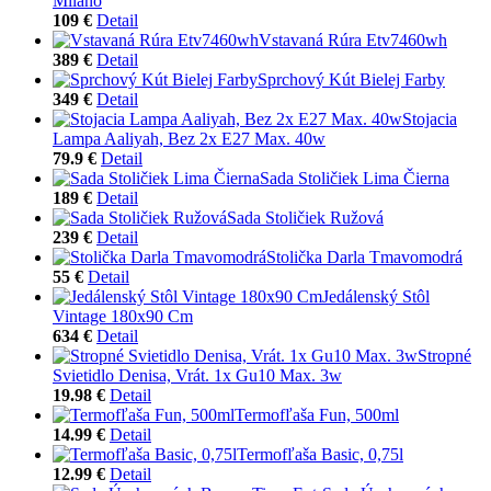
Milano
109 €
Detail
Vstavaná Rúra Etv7460wh
389 €
Detail
Sprchový Kút Bielej Farby
349 €
Detail
Stojacia
Lampa Aaliyah, Bez 2x E27 Max. 40w
79.9 €
Detail
Sada Stoličiek Lima Čierna
189 €
Detail
Sada Stoličiek Ružová
239 €
Detail
Stolička Darla Tmavomodrá
55 €
Detail
Jedálenský Stôl
Vintage 180x90 Cm
634 €
Detail
Stropné
Svietidlo Denisa, Vrát. 1x Gu10 Max. 3w
19.98 €
Detail
Termofľaša Fun, 500ml
14.99 €
Detail
Termofľaša Basic, 0,75l
12.99 €
Detail