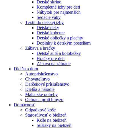
Detské skrine
Kompletné izby pre deti
Nábytok pre najmenších
Sedacie vaky
Textil do detskej izby
Detské deky
Detské koberce
Detské obliečky a plachty
Doplnky k detským posteliam
Zábava a hračky
Detské autá a kolobežky
Hračky pre deti
Zábava na záhrade
Dielňa a dom
Autopríslušenstvo
Chovateľstvo
Darčekové príslušenstvo
Dielňa a náradie
Maliarske potreby
Ochrana proti hmyzu
Domácnosť
Odpadkové koše
Starostlivosť o bielizeň
Koše na bielizeň
Sušiaky na bielizeň