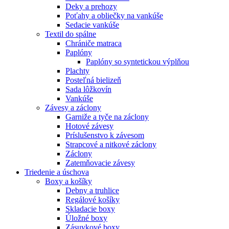
Deky a prehozy
Poťahy a obliečky na vankúše
Sedacie vankúše
Textil do spálne
Chrániče matraca
Paplóny
Paplóny so syntetickou výplňou
Plachty
Posteľná bielizeň
Sada lôžkovín
Vankúše
Závesy a záclony
Garniže a tyče na záclony
Hotové závesy
Príslušenstvo k závesom
Strapcové a nitkové záclony
Záclony
Zatemňovacie závesy
Triedenie a úschova
Boxy a košíky
Debny a truhlice
Regálové košíky
Skladacie boxy
Úložné boxy
Zásuvkové boxy