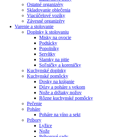
Ostatné organizéry
Skladovanie oblečenia
Viacúčelové vozíky
Závesné organizéry
Varenie a stolovanie
Doplnky k stolovaniu
Misky na ovocie
Podtácky
Popolníky
Servítky
Slamky na pitie
Soľničky a koreničky
Kuchynské doplnky
Kuchynské pomôcky
Dosky na krájanie
Dózy a poháre s vekom
Nože a držiaky nožov
Rôzne kuchynské pomôcky
Pečenie
Poháre
Poháre na víno a sekt
Príbory
Lyžice
Nože
Príborové sady