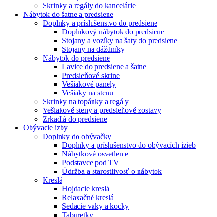
Skrinky a regály do kancelárie
Nábytok do šatne a predsiene
Doplnky a príslušenstvo do predsiene
Doplnkový nábytok do predsiene
Stojany a vozíky na šaty do predsiene
Stojany na dáždníky
Nábytok do predsiene
Lavice do predsiene a šatne
Predsieňové skrine
Vešiakové panely
Vešiaky na stenu
Skrinky na topánky a regály
Vešiakové steny a predsieňové zostavy
Zrkadlá do predsiene
Obývacie izby
Doplnky do obývačky
Doplnky a príslušenstvo do obývacích izieb
Nábytkové osvetlenie
Podstavce pod TV
Údržba a starostlivosť o nábytok
Kreslá
Hojdacie kreslá
Relaxačné kreslá
Sedacie vaky a kocky
Taburetky