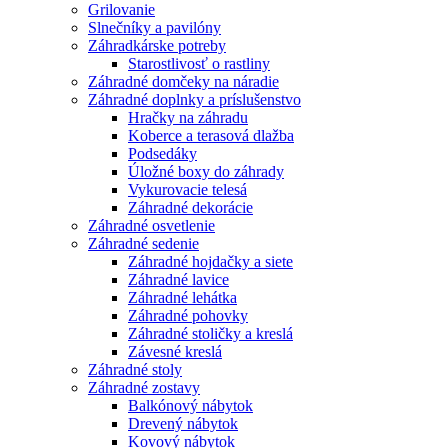
Grilovanie
Slnečníky a pavilóny
Záhradkárske potreby
Starostlivosť o rastliny
Záhradné domčeky na náradie
Záhradné doplnky a príslušenstvo
Hračky na záhradu
Koberce a terasová dlažba
Podsedáky
Úložné boxy do záhrady
Vykurovacie telesá
Záhradné dekorácie
Záhradné osvetlenie
Záhradné sedenie
Záhradné hojdačky a siete
Záhradné lavice
Záhradné lehátka
Záhradné pohovky
Záhradné stoličky a kreslá
Závesné kreslá
Záhradné stoly
Záhradné zostavy
Balkónový nábytok
Drevený nábytok
Kovový nábytok