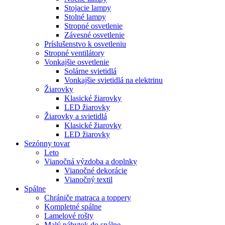
Stojacie lampy
Stolné lampy
Stropné osvetlenie
Závesné osvetlenie
Príslušenstvo k osvetleniu
Stropné ventilátory
Vonkajšie osvetlenie
Solárne svietidlá
Vonkajšie svietidlá na elektrinu
Žiarovky
Klasické žiarovky
LED žiarovky
Žiarovky a svietidlá
Klasické žiarovky
LED žiarovky
Sezónny tovar
Leto
Vianočná výzdoba a doplnky
Vianočné dekorácie
Vianočný textil
Spálne
Chrániče matraca a toppery
Kompletné spálne
Lamelové rošty
Malý nábytok do spálne