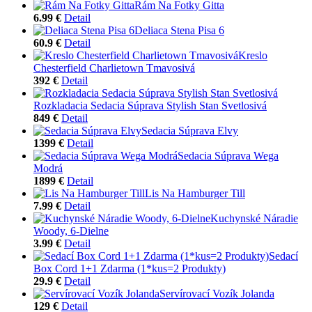
Rám Na Fotky Gitta
6.99 €
Detail
Deliaca Stena Pisa 6
60.9 €
Detail
Kreslo
Chesterfield Charlietown Tmavosivá
392 €
Detail
Rozkladacia Sedacia Súprava Stylish Stan Svetlosivá
849 €
Detail
Sedacia Súprava Elvy
1399 €
Detail
Sedacia Súprava Wega
Modrá
1899 €
Detail
Lis Na Hamburger Till
7.99 €
Detail
Kuchynské Náradie
Woody, 6-Dielne
3.99 €
Detail
Sedací
Box Cord 1+1 Zdarma (1*kus=2 Produkty)
29.9 €
Detail
Servírovací Vozík Jolanda
129 €
Detail