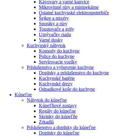
Kávovary a varné kanvice
Mikrovlnné rúry a minipekárne
Ostatné kuchynské elektrospotrebiče
Šejkre a mixéry
Sporáky a rúry
Toustovače a grily
Umývačky riadu
Varné dosky
Kuchynský nábytok
Komody do kuchyne
Police do kuchyne
Servírovacie vozíky
Príslušenstvo a vybavenie kuchyne
Doplnky a príslušenstvo do kuchyne
Kuchynské batérie
Kuchynské drezy
Odpadkové koše do kuchyne
Kúpeľne
Nábytok do kúpeľne
Kúpeľňové zostavy
Regály do kúpeľne
Skrinky do kúpeľňe
Zrkadlá
Príslušenstvo a doplnky do kúpeľne
Doplnky do kúpeľne