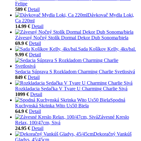
Felipe
589 €
Detail
Dávkovač Mydla Loki,
Ca 220ml
14.99 €
Detail
Závesný Nočný Stolík Dormal Dekor Dub Sonoma/biela
69.9 €
Detail
Sada Košíkov Kelly, 4ks/bal.
9.99 €
Detail
Sedacia Súprava S Rozkladom Charming Charlie Svetlosivá
849 €
Detail
Rozkladacia Sedačka V Tvare U Charming Charlie Sivá
1099 €
Detail
Spodná
Kuchynská Skrinka Wito Us50 Biela
64.9 €
Detail
Závesné Kreslo
Relax, 100/47cm, Sivá
24.95 €
Detail
Dekoračný Vankúš
Gladys, 45/45cm