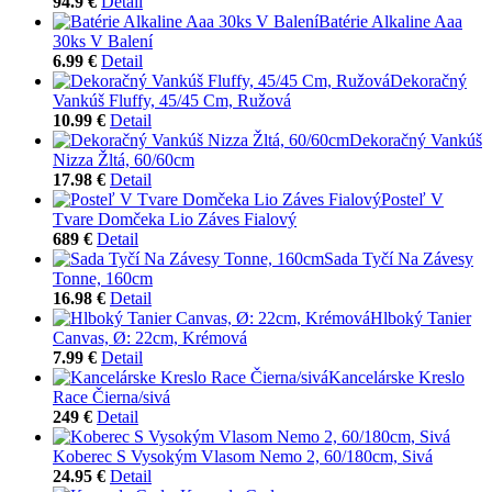
94.9 €
Detail
Batérie Alkaline Aaa
30ks V Balení
6.99 €
Detail
Dekoračný
Vankúš Fluffy, 45/45 Cm, Ružová
10.99 €
Detail
Dekoračný Vankúš
Nizza Žltá, 60/60cm
17.98 €
Detail
Posteľ V
Tvare Domčeka Lio Záves Fialový
689 €
Detail
Sada Tyčí Na Závesy
Tonne, 160cm
16.98 €
Detail
Hlboký Tanier
Canvas, Ø: 22cm, Krémová
7.99 €
Detail
Kancelárske Kreslo
Race Čierna/sivá
249 €
Detail
Koberec S Vysokým Vlasom Nemo 2, 60/180cm, Sivá
24.95 €
Detail