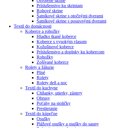
Otvorené skrine
Príslušenstvo ku skriniam
Rohové skrine
Šatníkové skrine s otočnými dverami
Šatníkové skrine s posuvnými dverami
Textil do domácnosti
Koberce a rohožky
Hladko tkané koberce
Koberce s vysokým vlasom
Kožušinové koberce
Príslušenstvo a doplnky ku kobercom
Rohožky
Zošívané koberce
Rolety a žáluzie
Plisé
Rolety
Rolety deň a noc
Textil do kuchyne
Chňapky, utierky, zástery
Obrusy
Poťahy na stoličky
Prestieranie
Textil do kúpeľne
Osušky
Plážové osušky a osušky do sauny