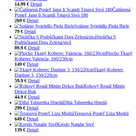
14.99 €
Detail
Čalúnená
Posteľ Japp Ii Scandi Tmavá Sivá 180
269 €
Detail
Solárne Svietidlo Piola Biele
79 €
Detail
Stolička S
Podrúčkami Daja Zelená/sivá
89.9 €
Detail
Plocho Tkaný
Koberec Valencia, 160/230cm
149 €
Detail
Tkaný Koberec
Daphne 3, 150/220cm
59.9 €
Detail
Rohový Regál Mintis
Dekor Buk
44.9 €
Detail
Dlhá Taburetka Hnedá
299 €
Detail
Terasová Posteľ Liza Modrá
649 €
Detail
Kreslo Natalie Sivé
139 €
Detail