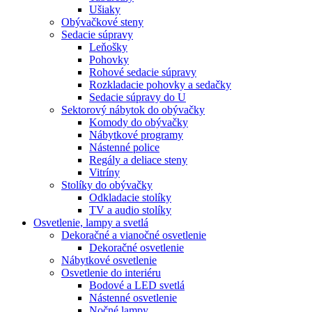
Ušiaky
Obývačkové steny
Sedacie súpravy
Leňošky
Pohovky
Rohové sedacie súpravy
Rozkladacie pohovky a sedačky
Sedacie súpravy do U
Sektorový nábytok do obývačky
Komody do obývačky
Nábytkové programy
Nástenné police
Regály a deliace steny
Vitríny
Stolíky do obývačky
Odkladacie stolíky
TV a audio stolíky
Osvetlenie, lampy a svetlá
Dekoračné a vianočné osvetlenie
Dekoračné osvetlenie
Nábytkové osvetlenie
Osvetlenie do interiéru
Bodové a LED svetlá
Nástenné osvetlenie
Nočné lampy