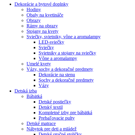
Dekorácie a bytové doplnky
Hodiny
Obaly na kvetináče
Obrazy
Rámy na obrazy
Stojany na kvety
Sviečky, svietniky, vône a aromalampy
LED-sviečky
Sviečky
Svietniky a stojany na sviečky
Vône a aromalampy
Umelé kvety
Vázy, sochy a dekoračné predmety
Dekorácie na stenu
Sochy a dekoračné predmety
Vázy
Detská izba
Bábätká
Detské postieľky
Detský textil
Kompletné izby pre bábätká
Prebaľovacie pulty
Detské matrace
Nábytok pre deti a mládež
Detské otočné stoličky