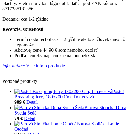
plachty. Viete si ju v katalógu dohľadať aj pod EAN kódom:
8717285181356
Dodanie: cca 1-2 týždne
Recenzie, skúsenosti
Termín dodania bol cca 1-2 týždne ale to si človek dnes už
nepomôže
Akciovej cene 44.90 € som nemohol odolať.
Podľa heureky najlacnejšie na moebelix.sk
info_outline
Viac info o produkte
Podobné produkty
Posteľ
Boxspring Jerry 180x200 Cm, Tmavosivá
909 €
Detail
Barová Stolička Dima
Svetlá Šedá
79 €
Detail
Barová Stolička Lonie
Otočná