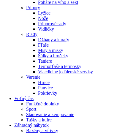
Poháre na víno a sekt
Príbory
Lyžice
Nože
Príborové sady
Vidličky
Riady
Džbány a karafy
Fľaše
Misy a misky
Šálky a hrnčeky
Taniere
Termofľaše a termosky
Viacdielne jedálenské servisy
Varenie
Hrnce
Panvice
Pokrievky
Voľný čas
Funkčné doplnky
Šport
Stanovanie a kempovanie
Tašky a kufre
Záhradný nábytok
Bazény a vírivky