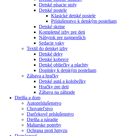
Detské písacie stoly
Detské postele
Klasické detské postele
Príslušenstvo k detským posteliam
Detské skrine
Kompletné izby pre deti
Nábytok pre najmenších
Sedacie vaky
Textil do detskej izby
Detské deky
Detské koberce
Detské obliečky a plachty
Doplnky k detským posteliam
Zábava a hračky
Detské autá a kolobežky
Hračky pre deti
Zábava na záhrade
Dielňa a dom
Autopríslušenstvo
Chovateľstvo
Darčekové príslušenstvo
Dielňa a náradie
Maliarske potreby
Ochrana proti hmyzu
Domácnosť