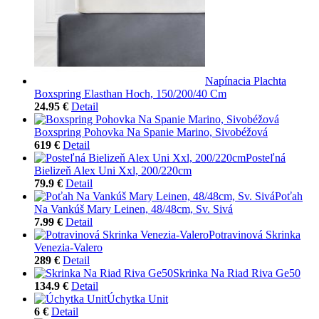
Napínacia Plachta
Boxspring Elasthan Hoch, 150/200/40 Cm
24.95 €
Detail
Boxspring Pohovka Na Spanie Marino, Sivobéžová
619 €
Detail
Posteľná
Bielizeň Alex Uni Xxl, 200/220cm
79.9 €
Detail
Poťah
Na Vankúš Mary Leinen, 48/48cm, Sv. Sivá
7.99 €
Detail
Potravinová Skrinka
Venezia-Valero
289 €
Detail
Skrinka Na Riad Riva Ge50
134.9 €
Detail
Úchytka Unit
6 €
Detail