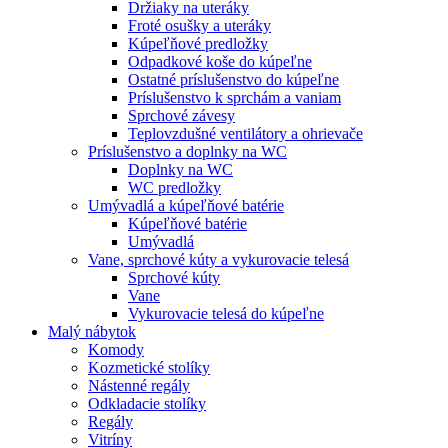
Držiaky na uteráky
Froté osušky a uteráky
Kúpeľňové predložky
Odpadkové koše do kúpeľne
Ostatné príslušenstvo do kúpeľne
Príslušenstvo k sprchám a vaniam
Sprchové závesy
Teplovzdušné ventilátory a ohrievače
Príslušenstvo a doplnky na WC
Doplnky na WC
WC predložky
Umývadlá a kúpeľňové batérie
Kúpeľňové batérie
Umývadlá
Vane, sprchové kúty a vykurovacie telesá
Sprchové kúty
Vane
Vykurovacie telesá do kúpeľne
Malý nábytok
Komody
Kozmetické stolíky
Nástenné regály
Odkladacie stolíky
Regály
Vitríny