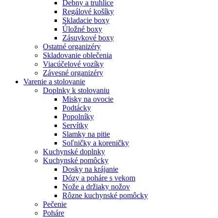
Debny a truhlice
Regálové košíky
Skladacie boxy
Úložné boxy
Zásuvkové boxy
Ostatné organizéry
Skladovanie oblečenia
Viacúčelové vozíky
Závesné organizéry
Varenie a stolovanie
Doplnky k stolovaniu
Misky na ovocie
Podtácky
Popolníky
Servítky
Slamky na pitie
Soľničky a koreničky
Kuchynské doplnky
Kuchynské pomôcky
Dosky na krájanie
Dózy a poháre s vekom
Nože a držiaky nožov
Rôzne kuchynské pomôcky
Pečenie
Poháre