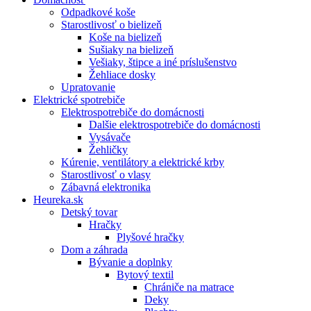
Odpadkové koše
Starostlivosť o bielizeň
Koše na bielizeň
Sušiaky na bielizeň
Vešiaky, štipce a iné príslušenstvo
Žehliace dosky
Upratovanie
Elektrické spotrebiče
Elektrospotrebiče do domácnosti
Dalšie elektrospotrebiče do domácnosti
Vysávače
Žehličky
Kúrenie, ventilátory a elektrické krby
Starostlivosť o vlasy
Zábavná elektronika
Heureka.sk
Detský tovar
Hračky
Plyšové hračky
Dom a záhrada
Bývanie a doplnky
Bytový textil
Chrániče na matrace
Deky