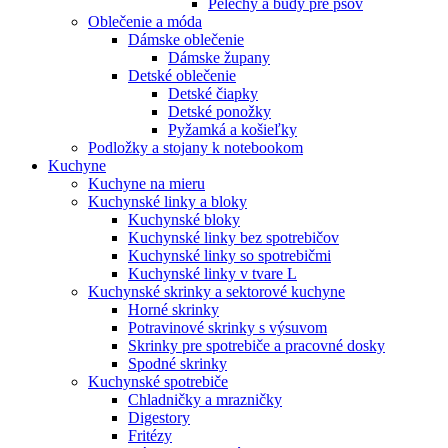
Pelechy a búdy pre psov
Oblečenie a móda
Dámske oblečenie
Dámske župany
Detské oblečenie
Detské čiapky
Detské ponožky
Pyžamká a košieľky
Podložky a stojany k notebookom
Kuchyne
Kuchyne na mieru
Kuchynské linky a bloky
Kuchynské bloky
Kuchynské linky bez spotrebičov
Kuchynské linky so spotrebičmi
Kuchynské linky v tvare L
Kuchynské skrinky a sektorové kuchyne
Horné skrinky
Potravinové skrinky s výsuvom
Skrinky pre spotrebiče a pracovné dosky
Spodné skrinky
Kuchynské spotrebiče
Chladničky a mrazničky
Digestory
Fritézy