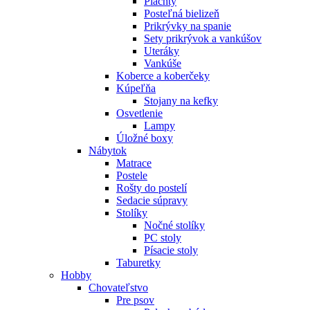
Plachty
Posteľná bielizeň
Prikrývky na spanie
Sety prikrývok a vankúšov
Uteráky
Vankúše
Koberce a koberčeky
Kúpeľňa
Stojany na kefky
Osvetlenie
Lampy
Úložné boxy
Nábytok
Matrace
Postele
Rošty do postelí
Sedacie súpravy
Stolíky
Nočné stolíky
PC stoly
Písacie stoly
Taburetky
Hobby
Chovateľstvo
Pre psov