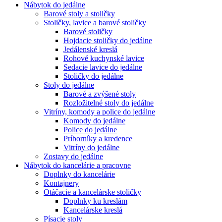
Nábytok do jedálne
Barové stoly a stoličky
Stoličky, lavice a barové stoličky
Barové stoličky
Hojdacie stoličky do jedálne
Jedálenské kreslá
Rohové kuchynské lavice
Sedacie lavice do jedálne
Stoličky do jedálne
Stoly do jedálne
Barové a zvýšené stoly
Rozložitelné stoly do jedálne
Vitríny, komody a police do jedálne
Komody do jedálne
Police do jedálne
Príborníky a kredence
Vitríny do jedálne
Zostavy do jedálne
Nábytok do kancelárie a pracovne
Doplnky do kancelárie
Kontajnery
Otáčacie a kancelárske stoličky
Doplnky ku kreslám
Kancelárske kreslá
Písacie stoly