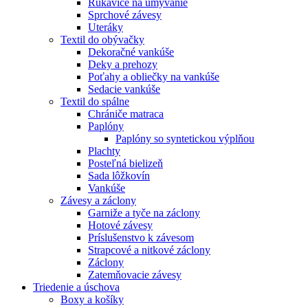
Rukavice na umývanie
Sprchové závesy
Uteráky
Textil do obývačky
Dekoračné vankúše
Deky a prehozy
Poťahy a obliečky na vankúše
Sedacie vankúše
Textil do spálne
Chrániče matraca
Paplóny
Paplóny so syntetickou výplňou
Plachty
Posteľná bielizeň
Sada lôžkovín
Vankúše
Závesy a záclony
Garniže a tyče na záclony
Hotové závesy
Príslušenstvo k závesom
Strapcové a nitkové záclony
Záclony
Zatemňovacie závesy
Triedenie a úschova
Boxy a košíky