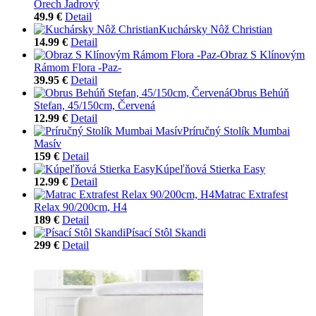
Orech Jadrový
49.9 €
Detail
Kuchársky Nôž Christian
14.99 €
Detail
Obraz S Klínovým
Rámom Flora -Paz-
39.95 €
Detail
Obrus Behúň
Stefan, 45/150cm, Červená
12.99 €
Detail
Príručný Stolík Mumbai
Masív
159 €
Detail
Kúpeľňová Stierka Easy
12.99 €
Detail
Matrac Extrafest
Relax 90/200cm, H4
189 €
Detail
Písací Stôl Skandi
299 €
Detail