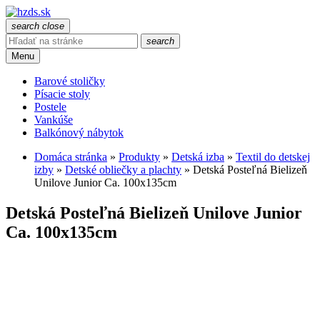
search
close
search
Menu
Barové stoličky
Písacie stoly
Postele
Vankúše
Balkónový nábytok
Domáca stránka
»
Produkty
»
Detská izba
»
Textil do detskej
izby
»
Detské obliečky a plachty
»
Detská Posteľná Bielizeň
Unilove Junior Ca. 100x135cm
Detská Posteľná Bielizeň Unilove Junior
Ca. 100x135cm