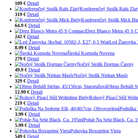
109 €
Detail
Konferenčný Stolík Rahi Zlat
319 €
Detail
Konferenčný Stolík Mick Bi
64.9 €
Detail
Drez Blanco Metra 45 S 
242 €
Detail
Led Žiarovka 3
8.99 €
Detail
Široká Komoda Novena
279 €
Detail
Nočný Stolík Dormas Čierny
49.9 €
Detail
Nočný Stolík Nishan Masív
329 €
Detail
Obrus Behúň St
12.99 €
Detail
Rohový Písací Stôl Wohn
219 €
Detail
Poduška 
3.99 €
Detail
Pohár Na Sekt Black, Ca. 
5.99 €
Detail
Pohovka Boxspring Viera
549 €
Detail