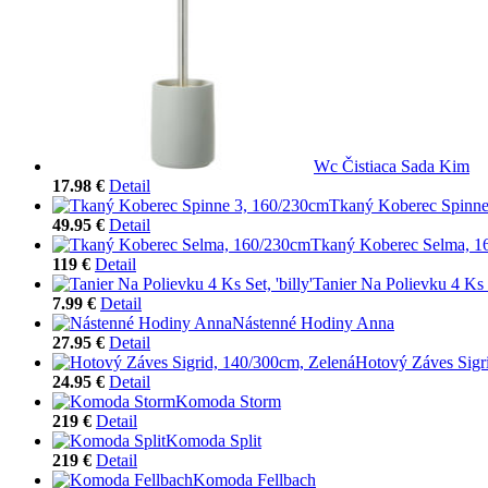
Wc Čistiaca Sada Kim
17.98 €
Detail
Tkaný Koberec Spinne
49.95 €
Detail
Tkaný Koberec Selma, 1
119 €
Detail
Tanier Na Polievku 4 Ks S
7.99 €
Detail
Nástenné Hodiny Anna
27.95 €
Detail
Hotový Záves Sigr
24.95 €
Detail
Komoda Storm
219 €
Detail
Komoda Split
219 €
Detail
Komoda Fellbach