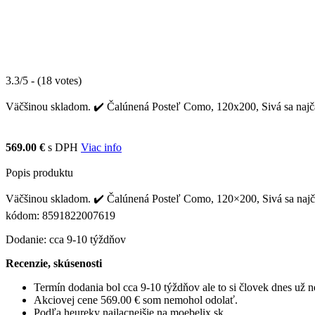
3.3/5 - (18 votes)
Väčšinou skladom. ✔️ Čalúnená Posteľ Como, 120x200, Sivá sa najčast
569.00 €
s DPH
Viac info
Popis produktu
Väčšinou skladom. ✔️ Čalúnená Posteľ Como, 120×200, Sivá sa najčast
kódom: 8591822007619
Dodanie: cca 9-10 týždňov
Recenzie, skúsenosti
Termín dodania bol cca 9-10 týždňov ale to si človek dnes už
Akciovej cene 569.00 € som nemohol odolať.
Podľa heureky najlacnejšie na moebelix.sk