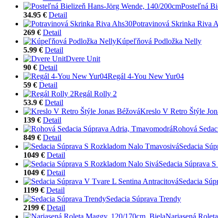
Posteľná B
34.95 €
Detail
Potravinová Skrinka Riva 
269 €
Detail
Kúpeľňová Podložka Nelly
5.99 €
Detail
Dvere Unit
90 €
Detail
Regál 4-You New Yur04
59 €
Detail
Regál Rolly 2
53.9 €
Detail
Kreslo V Retro Štýle Jo
139 €
Detail
Rohová Sedac
849 €
Detail
Sedacia Súp
1049 €
Detail
Sedacia Súprava S
1049 €
Detail
Sedacia Súpr
1199 €
Detail
Sedacia Súprava Trendy
2199 €
Detail
Nariasená Rolet