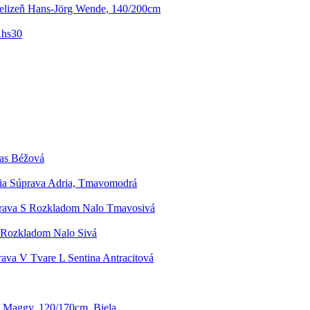
ielizeň Hans-Jörg Wende, 140/200cm
Ahs30
nas Béžová
ia Súprava Adria, Tmavomodrá
rava S Rozkladom Nalo Tmavosivá
 Rozkladom Nalo Sivá
ava V Tvare L Sentina Antracitová
a Maggy, 120/170cm, Biela