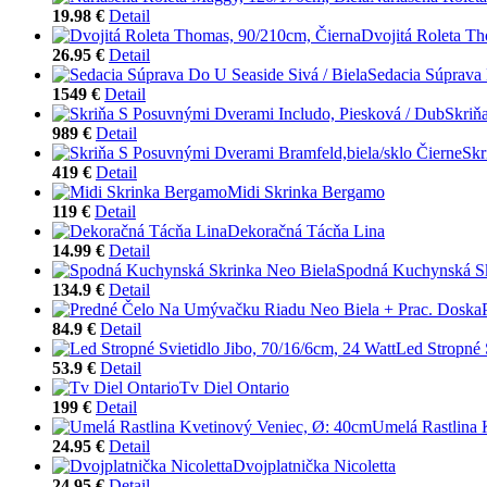
19.98 €
Detail
Dvojitá Roleta T
26.95 €
Detail
Sedacia Súprava 
1549 €
Detail
Skriň
989 €
Detail
Skr
419 €
Detail
Midi Skrinka Bergamo
119 €
Detail
Dekoračná Tácňa Lina
14.99 €
Detail
Spodná Kuchynská Sk
134.9 €
Detail
84.9 €
Detail
Led Stropné 
53.9 €
Detail
Tv Diel Ontario
199 €
Detail
Umelá Rastlina 
24.95 €
Detail
Dvojplatnička Nicoletta
24.95 €
Detail