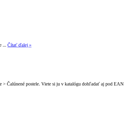
 ...
Čítať ďalej »
e > Čalúnené postele. Viete si ju v katalógu dohľadať aj pod EAN