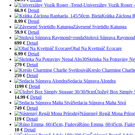
Univerzálny Vozík Roger 
66.9 €
Detail
Krátka Záclona R
8.99 €
Detail
Závesené Svietidlo Katunga
59.9 €
Detail
Stolová Súprava Raymon
699 €
Detail
Obal Na Kvetináč Ecocare
6.99 €
Detail
Skrinka Na Potraviny N
279 €
Detail
Kreslo Charming Charlie
259 €
Detail
Sedacia Súprava Alondra
1199 €
Detail
Úložný Box Simply 
14.99 €
Detail
Sedacia Súprava Malta Sivá
749 €
Detail
Nástenný Regál Mona Príro
119 €
Detail
Rúno Emma, 60/45cm, Fialo
10 €
Detail