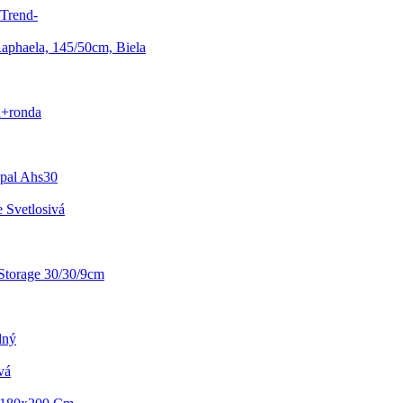
-Trend-
aphaela, 145/50cm, Biela
d+ronda
epal Ahs30
 Svetlosivá
Storage 30/30/9cm
dný
vá