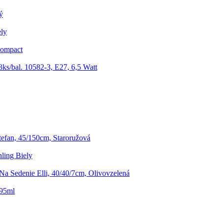
ý
ely
Compact
ks/bal. 10582-3, E27, 6,5 Watt
efan, 45/150cm, Staroružová
ling Biely
Na Sedenie Elli, 40/40/7cm, Olivovzelená
195ml