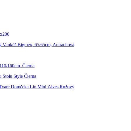
0x200
 Vankúš Bigmex, 65/65cm, Antracitová
110/160cm, Čierna
u Stolu Style Čierna
 Tvare Domčeka Lio Mini Záves Ružový