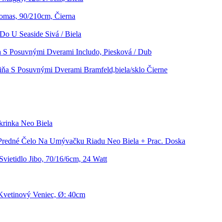
homas, 90/210cm, Čierna
Do U Seaside Sivá / Biela
a S Posuvnými Dverami Includo, Piesková / Dub
iňa S Posuvnými Dverami Bramfeld,biela/sklo Čierne
rinka Neo Biela
Predné Čelo Na Umývačku Riadu Neo Biela + Prac. Doska
Svietidlo Jibo, 70/16/6cm, 24 Watt
Kvetinový Veniec, Ø: 40cm