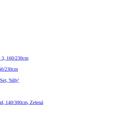
 3, 160/230cm
60/230cm
et, 'billy'
id, 140/300cm, Zelená