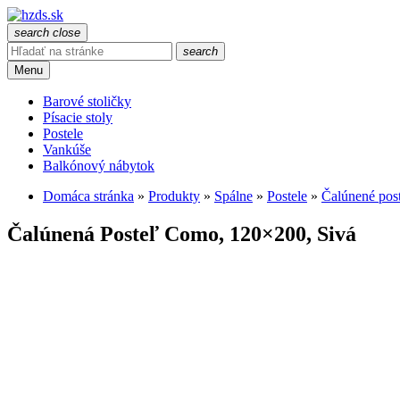
search
close
search
Menu
Barové stoličky
Písacie stoly
Postele
Vankúše
Balkónový nábytok
Domáca stránka
»
Produkty
»
Spálne
»
Postele
»
Čalúnené post
Čalúnená Posteľ Como, 120×200, Sivá