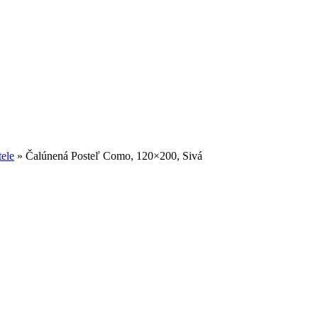
ele
»
Čalúnená Posteľ Como, 120×200, Sivá