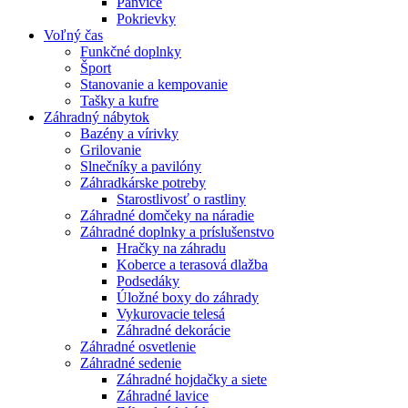
Panvice
Pokrievky
Voľný čas
Funkčné doplnky
Šport
Stanovanie a kempovanie
Tašky a kufre
Záhradný nábytok
Bazény a vírivky
Grilovanie
Slnečníky a pavilóny
Záhradkárske potreby
Starostlivosť o rastliny
Záhradné domčeky na náradie
Záhradné doplnky a príslušenstvo
Hračky na záhradu
Koberce a terasová dlažba
Podsedáky
Úložné boxy do záhrady
Vykurovacie telesá
Záhradné dekorácie
Záhradné osvetlenie
Záhradné sedenie
Záhradné hojdačky a siete
Záhradné lavice