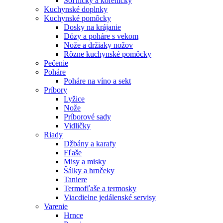
Soľničky a koreničky
Kuchynské doplnky
Kuchynské pomôcky
Dosky na krájanie
Dózy a poháre s vekom
Nože a držiaky nožov
Rôzne kuchynské pomôcky
Pečenie
Poháre
Poháre na víno a sekt
Príbory
Lyžice
Nože
Príborové sady
Vidličky
Riady
Džbány a karafy
Fľaše
Misy a misky
Šálky a hrnčeky
Taniere
Termofľaše a termosky
Viacdielne jedálenské servisy
Varenie
Hrnce