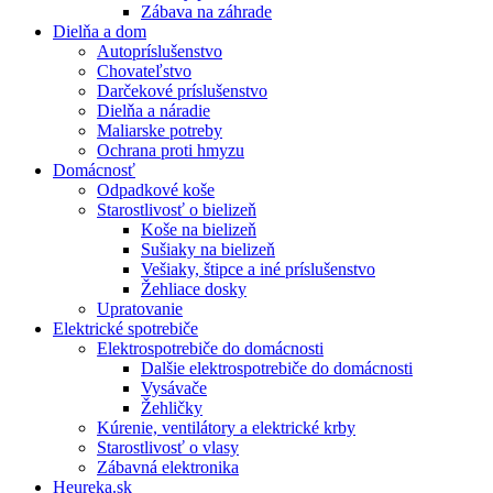
Zábava na záhrade
Dielňa a dom
Autopríslušenstvo
Chovateľstvo
Darčekové príslušenstvo
Dielňa a náradie
Maliarske potreby
Ochrana proti hmyzu
Domácnosť
Odpadkové koše
Starostlivosť o bielizeň
Koše na bielizeň
Sušiaky na bielizeň
Vešiaky, štipce a iné príslušenstvo
Žehliace dosky
Upratovanie
Elektrické spotrebiče
Elektrospotrebiče do domácnosti
Dalšie elektrospotrebiče do domácnosti
Vysávače
Žehličky
Kúrenie, ventilátory a elektrické krby
Starostlivosť o vlasy
Zábavná elektronika
Heureka.sk