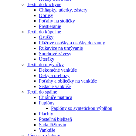
Textil do kuchyne
Chňapky, utierky, zástery
Obrusy
Poťahy na stoličky
Prestieranie
Textil do kúpeľne
Osušky
Plážové osušky a osušky do sauny
Rukavice na umývanie
Sprchové závesy
Uteráky
Textil do obývačky
Dekoračné vankúše
Deky a prehozy
Poťahy a obliečky na vankúše
Sedacie vankúše
Textil do spálne
Chrániče matraca
Paplóny
Paplóny so syntetickou výplňou
Plachty
Posteľná bielizeň
Sada lôžkovín
Vankúše
Závesy a záclony