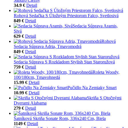
Sandro Čierny
34.9 €
Detail
Rohová Sedačka S Úložným Priestorom Falco, Svetlosivá
849 €
Detail
Sedacia Súprava Aramis,
Sivá
629 €
Detail
Rohová
Sedacia Súprava Adria, Tmavomodrá
849 €
Detail
Sedacia Súprava S Rozkladom Stylish Stan Staroružová
759 €
Detail
Roleta Woody,
100/180cm, Tmavohnedá
15.99 €
Detail
Pučidlo Na Zemiaky Smart
10.99 €
Detail
Skriňa S Otočnými
Dverami Alabama
279 €
Detail
Šatníková Skriňa Sonate Rom, 336x240 Cm, Biela
1149 €
Detail