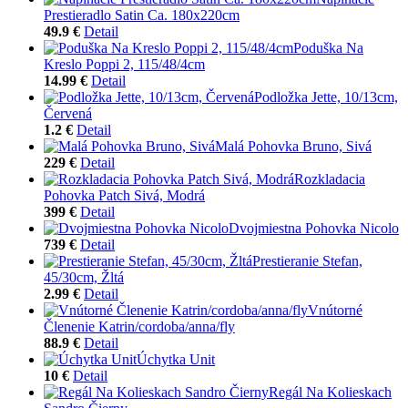
Prestieradlo Satin Ca. 180x220cm
49.9 €
Detail
Poduška Na
Kreslo Poppi 2, 115/48/4cm
14.99 €
Detail
Podložka Jette, 10/13cm,
Červená
1.2 €
Detail
Malá Pohovka Bruno, Sivá
229 €
Detail
Rozkladacia
Pohovka Patch Sivá, Modrá
399 €
Detail
Dvojmiestna Pohovka Nicolo
739 €
Detail
Prestieranie Stefan,
45/30cm, Žltá
2.99 €
Detail
Vnútorné
Členenie Katrin/cordoba/anna/fly
88.9 €
Detail
Úchytka Unit
10 €
Detail
Regál Na Kolieskach