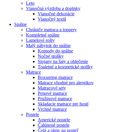
Leto
Vianočná výzdoba a doplnky
Vianočné dekorácie
Vianočný textil
Spálne
Chrániče matraca a toppery
Kompletné spálne
Lamelové rošty
Malý nábytok do spálne
Komody do spálne
Nočné stolíky
Stojany na šaty a oblečenie
Toaletné a kozmetické stolíky
Matrace
Boxspring matrace
Matrace vhodné pro alergikov
Matracové sety
Penové matrace
Pružinové matrace
Skladacie matrace pre hostí
Vrchné matrace
Postele
Americké postele
Čalúnené postele
Čelá a rámy na posteľ