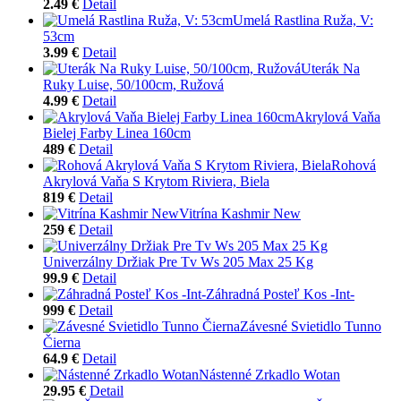
2.49 €
Detail
Umelá Rastlina Ruža, V:
53cm
3.99 €
Detail
Uterák Na
Ruky Luise, 50/100cm, Ružová
4.99 €
Detail
Akrylová Vaňa
Bielej Farby Linea 160cm
489 €
Detail
Rohová
Akrylová Vaňa S Krytom Riviera, Biela
819 €
Detail
Vitrína Kashmir New
259 €
Detail
Univerzálny Držiak Pre Tv Ws 205 Max 25 Kg
99.9 €
Detail
Záhradná Posteľ Kos -Int-
999 €
Detail
Závesné Svietidlo Tunno
Čierna
64.9 €
Detail
Nástenné Zrkadlo Wotan
29.95 €
Detail