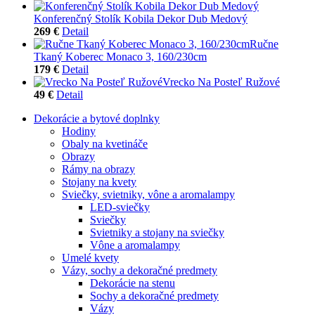
Konferenčný Stolík Kobila Dekor Dub Medový
269 €
Detail
Ručne
Tkaný Koberec Monaco 3, 160/230cm
179 €
Detail
Vrecko Na Posteľ Ružové
49 €
Detail
Dekorácie a bytové doplnky
Hodiny
Obaly na kvetináče
Obrazy
Rámy na obrazy
Stojany na kvety
Sviečky, svietniky, vône a aromalampy
LED-sviečky
Sviečky
Svietniky a stojany na sviečky
Vône a aromalampy
Umelé kvety
Vázy, sochy a dekoračné predmety
Dekorácie na stenu
Sochy a dekoračné predmety
Vázy