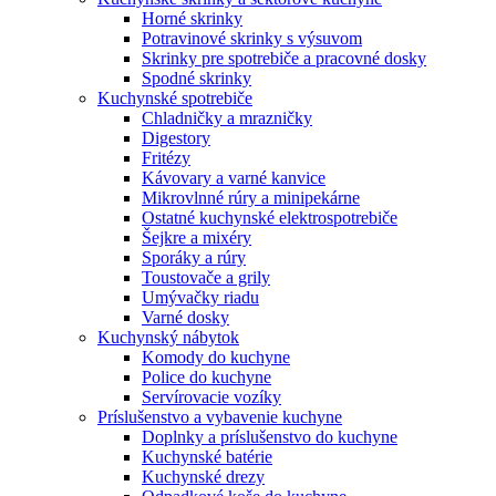
Horné skrinky
Potravinové skrinky s výsuvom
Skrinky pre spotrebiče a pracovné dosky
Spodné skrinky
Kuchynské spotrebiče
Chladničky a mrazničky
Digestory
Fritézy
Kávovary a varné kanvice
Mikrovlnné rúry a minipekárne
Ostatné kuchynské elektrospotrebiče
Šejkre a mixéry
Sporáky a rúry
Toustovače a grily
Umývačky riadu
Varné dosky
Kuchynský nábytok
Komody do kuchyne
Police do kuchyne
Servírovacie vozíky
Príslušenstvo a vybavenie kuchyne
Doplnky a príslušenstvo do kuchyne
Kuchynské batérie
Kuchynské drezy