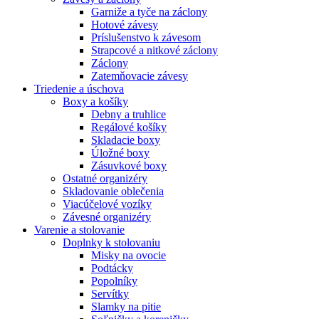
Garniže a tyče na záclony
Hotové závesy
Príslušenstvo k závesom
Strapcové a nitkové záclony
Záclony
Zatemňovacie závesy
Triedenie a úschova
Boxy a košíky
Debny a truhlice
Regálové košíky
Skladacie boxy
Úložné boxy
Zásuvkové boxy
Ostatné organizéry
Skladovanie oblečenia
Viacúčelové vozíky
Závesné organizéry
Varenie a stolovanie
Doplnky k stolovaniu
Misky na ovocie
Podtácky
Popolníky
Servítky
Slamky na pitie