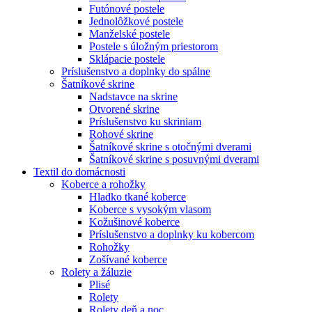
Futónové postele
Jednolôžkové postele
Manželské postele
Postele s úložným priestorom
Sklápacie postele
Príslušenstvo a doplnky do spálne
Šatníkové skrine
Nadstavce na skrine
Otvorené skrine
Príslušenstvo ku skriniam
Rohové skrine
Šatníkové skrine s otočnými dverami
Šatníkové skrine s posuvnými dverami
Textil do domácnosti
Koberce a rohožky
Hladko tkané koberce
Koberce s vysokým vlasom
Kožušinové koberce
Príslušenstvo a doplnky ku kobercom
Rohožky
Zošívané koberce
Rolety a žáluzie
Plisé
Rolety
Rolety deň a noc