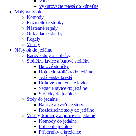
Vane
Vykurovacie telesá do kúpeľne
Malý nábytok
Komody
Kozmetické stolíky
Nástenné regály
Odkladacie stolíky
Regály
Vitríny
Nábytok do jedálne
Barové stoly a stoličky
Stoličky, lavice a barové stoličky
Barové stoličky
Hojdacie stoličky do jedálne
Jedálenské kreslá
Rohové kuchynské lavice
Sedacie lavice do jedálne
Stoličky do jedálne
Stoly do jedálne
Barové a zvýšené stoly
Rozložitelné stoly do jedálne
Vitríny, komody a police do jedálne
Komody do jedálne
Police do jedálne
Príborníky a kredence