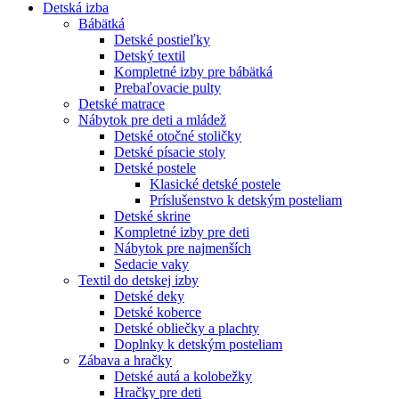
Detská izba
Bábätká
Detské postieľky
Detský textil
Kompletné izby pre bábätká
Prebaľovacie pulty
Detské matrace
Nábytok pre deti a mládež
Detské otočné stoličky
Detské písacie stoly
Detské postele
Klasické detské postele
Príslušenstvo k detským posteliam
Detské skrine
Kompletné izby pre deti
Nábytok pre najmenších
Sedacie vaky
Textil do detskej izby
Detské deky
Detské koberce
Detské obliečky a plachty
Doplnky k detským posteliam
Zábava a hračky
Detské autá a kolobežky
Hračky pre deti