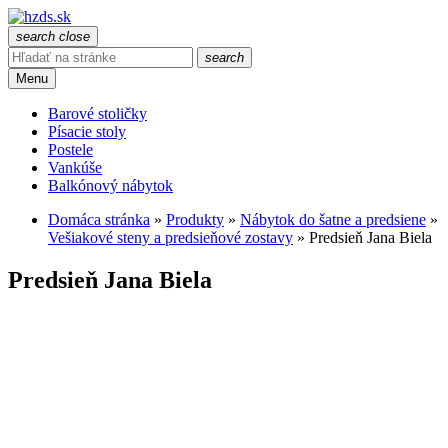
search
close
search
Menu
Barové stoličky
Písacie stoly
Postele
Vankúše
Balkónový nábytok
Domáca stránka
»
Produkty
»
Nábytok do šatne a predsiene
»
Vešiakové steny a predsieňové zostavy
»
Predsieň Jana Biela
Predsieň Jana Biela