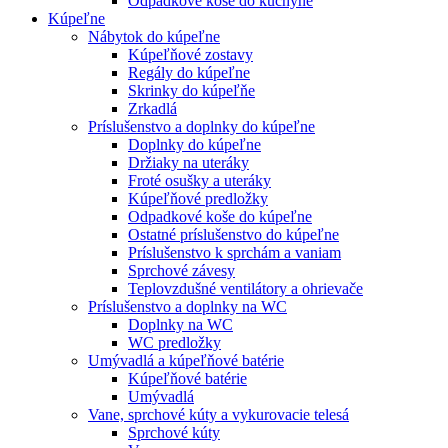
Odpadkové koše do kuchyne
Kúpeľne
Nábytok do kúpeľne
Kúpeľňové zostavy
Regály do kúpeľne
Skrinky do kúpeľňe
Zrkadlá
Príslušenstvo a doplnky do kúpeľne
Doplnky do kúpeľne
Držiaky na uteráky
Froté osušky a uteráky
Kúpeľňové predložky
Odpadkové koše do kúpeľne
Ostatné príslušenstvo do kúpeľne
Príslušenstvo k sprchám a vaniam
Sprchové závesy
Teplovzdušné ventilátory a ohrievače
Príslušenstvo a doplnky na WC
Doplnky na WC
WC predložky
Umývadlá a kúpeľňové batérie
Kúpeľňové batérie
Umývadlá
Vane, sprchové kúty a vykurovacie telesá
Sprchové kúty