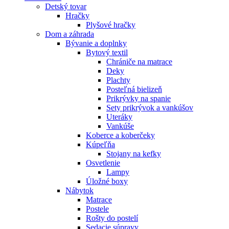
Detský tovar
Hračky
Plyšové hračky
Dom a záhrada
Bývanie a doplnky
Bytový textil
Chrániče na matrace
Deky
Plachty
Posteľná bielizeň
Prikrývky na spanie
Sety prikrývok a vankúšov
Uteráky
Vankúše
Koberce a koberčeky
Kúpeľňa
Stojany na kefky
Osvetlenie
Lampy
Úložné boxy
Nábytok
Matrace
Postele
Rošty do postelí
Sedacie súpravy