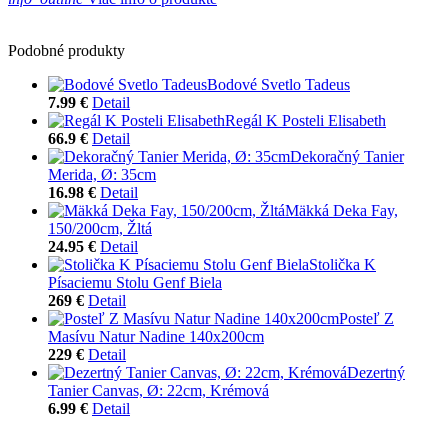
Podobné produkty
Bodové Svetlo Tadeus
7.99 €
Detail
Regál K Posteli Elisabeth
66.9 €
Detail
Dekoračný Tanier
Merida, Ø: 35cm
16.98 €
Detail
Mäkká Deka Fay,
150/200cm, Žltá
24.95 €
Detail
Stolička K
Písaciemu Stolu Genf Biela
269 €
Detail
Posteľ Z
Masívu Natur Nadine 140x200cm
229 €
Detail
Dezertný
Tanier Canvas, Ø: 22cm, Krémová
6.99 €
Detail