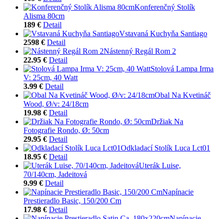
Konferenčný Stolík
Alisma 80cm
189 €
Detail
Vstavaná Kuchyňa Santiago
2598 €
Detail
Nástenný Regál Rom 2
22.95 €
Detail
Stolová Lampa Irma
V: 25cm, 40 Watt
3.99 €
Detail
Obal Na Kvetináč
Wood, Ø/v: 24/18cm
19.98 €
Detail
Držiak Na
Fotografie Rondo, Ø: 50cm
29.95 €
Detail
Odkladací Stolík Luca Lct01
18.95 €
Detail
Uterák Luise,
70/140cm, Jadeitová
9.99 €
Detail
Napínacie
Prestieradlo Basic, 150/200 Cm
17.98 €
Detail
Napínacie