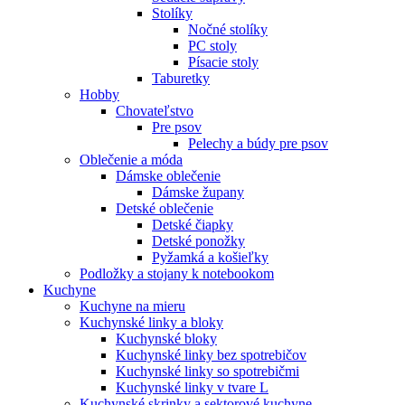
Stolíky
Nočné stolíky
PC stoly
Písacie stoly
Taburetky
Hobby
Chovateľstvo
Pre psov
Pelechy a búdy pre psov
Oblečenie a móda
Dámske oblečenie
Dámske župany
Detské oblečenie
Detské čiapky
Detské ponožky
Pyžamká a košieľky
Podložky a stojany k notebookom
Kuchyne
Kuchyne na mieru
Kuchynské linky a bloky
Kuchynské bloky
Kuchynské linky bez spotrebičov
Kuchynské linky so spotrebičmi
Kuchynské linky v tvare L
Kuchynské skrinky a sektorové kuchyne