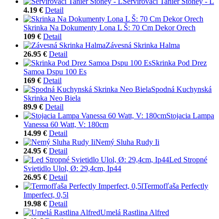
Servírovací Tanier Stoney - L
4.19 €
Detail
Skrinka Na Dokumenty Lona L Š: 70 Cm Dekor Orech
109 €
Detail
Závesná Skrinka Halma
26.95 €
Detail
Skrinka Pod Drez
Samoa Dspu 100 Es
169 €
Detail
Spodná Kuchynská
Skrinka Neo Biela
89.9 €
Detail
Stojacia Lampa
Vanessa 60 Watt, V: 180cm
14.99 €
Detail
Nemý Sluha Rudy Ii
24.95 €
Detail
Led Stropné
Svietidlo Ulol, Ø: 29,4cm, Ip44
26.95 €
Detail
Termofľaša Perfectly
Imperfect, 0,5l
19.98 €
Detail
Umelá Rastlina Alfred