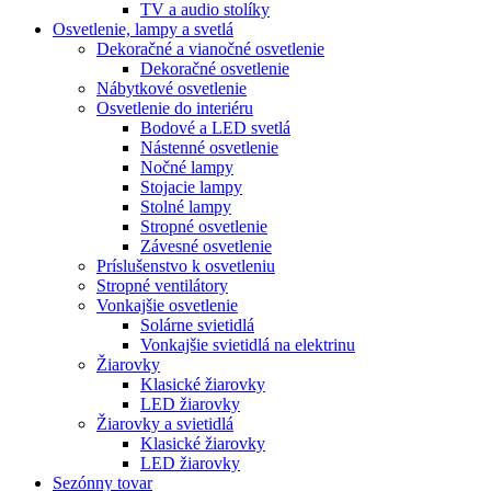
TV a audio stolíky
Osvetlenie, lampy a svetlá
Dekoračné a vianočné osvetlenie
Dekoračné osvetlenie
Nábytkové osvetlenie
Osvetlenie do interiéru
Bodové a LED svetlá
Nástenné osvetlenie
Nočné lampy
Stojacie lampy
Stolné lampy
Stropné osvetlenie
Závesné osvetlenie
Príslušenstvo k osvetleniu
Stropné ventilátory
Vonkajšie osvetlenie
Solárne svietidlá
Vonkajšie svietidlá na elektrinu
Žiarovky
Klasické žiarovky
LED žiarovky
Žiarovky a svietidlá
Klasické žiarovky
LED žiarovky
Sezónny tovar