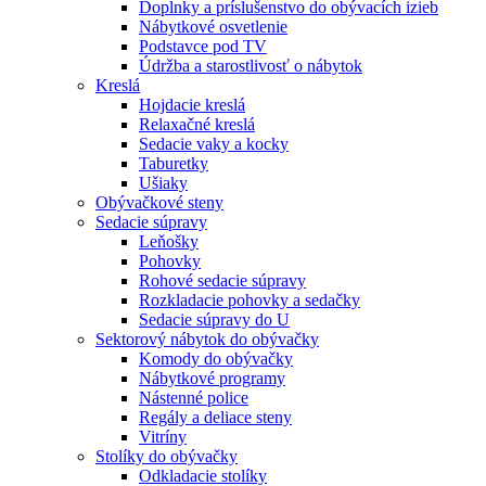
Doplnky a príslušenstvo do obývacích izieb
Nábytkové osvetlenie
Podstavce pod TV
Údržba a starostlivosť o nábytok
Kreslá
Hojdacie kreslá
Relaxačné kreslá
Sedacie vaky a kocky
Taburetky
Ušiaky
Obývačkové steny
Sedacie súpravy
Leňošky
Pohovky
Rohové sedacie súpravy
Rozkladacie pohovky a sedačky
Sedacie súpravy do U
Sektorový nábytok do obývačky
Komody do obývačky
Nábytkové programy
Nástenné police
Regály a deliace steny
Vitríny
Stolíky do obývačky
Odkladacie stolíky