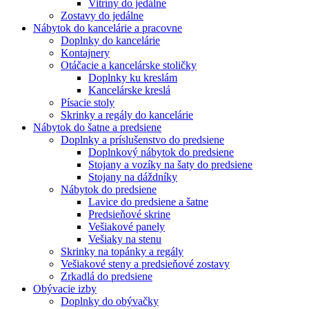
Vitríny do jedálne
Zostavy do jedálne
Nábytok do kancelárie a pracovne
Doplnky do kancelárie
Kontajnery
Otáčacie a kancelárske stoličky
Doplnky ku kreslám
Kancelárske kreslá
Písacie stoly
Skrinky a regály do kancelárie
Nábytok do šatne a predsiene
Doplnky a príslušenstvo do predsiene
Doplnkový nábytok do predsiene
Stojany a vozíky na šaty do predsiene
Stojany na dáždníky
Nábytok do predsiene
Lavice do predsiene a šatne
Predsieňové skrine
Vešiakové panely
Vešiaky na stenu
Skrinky na topánky a regály
Vešiakové steny a predsieňové zostavy
Zrkadlá do predsiene
Obývacie izby
Doplnky do obývačky