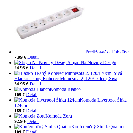
Predlžovačka Fnbk06e
7.99 €
Detail
Stojan Na Noviny Design
24.95 €
Detail
Hladko Tkaný Koberec Minnesota 2, 120/170cm, Sivá
34.95 €
Detail
Komoda Bianco
109 €
Detail
Komoda Liverpool Šírka
124cm
189 €
Detail
Komoda Zora
92.9 €
Detail
Konferenčný Stolík Quattro
109 €
Detail