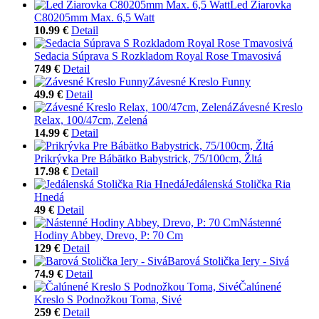
Led Žiarovka
C80205mm Max. 6,5 Watt
10.99 €
Detail
Sedacia Súprava S Rozkladom Royal Rose Tmavosivá
749 €
Detail
Závesné Kreslo Funny
49.9 €
Detail
Závesné Kreslo
Relax, 100/47cm, Zelená
14.99 €
Detail
Prikrývka Pre Bábätko Babystrick, 75/100cm, Žltá
17.98 €
Detail
Jedálenská Stolička Ria
Hnedá
49 €
Detail
Nástenné
Hodiny Abbey, Drevo, P: 70 Cm
129 €
Detail
Barová Stolička Iery - Sivá
74.9 €
Detail
Čalúnené
Kreslo S Podnožkou Toma, Sivé
259 €
Detail