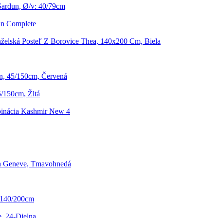
Sardun, Ø/v: 40/79cm
un Complete
želská Posteľ Z Borovice Thea, 140x200 Cm, Biela
n, 45/150cm, Červená
/150cm, Žltá
inácia Kashmir New 4
a Geneve, Tmavohnedá
, 140/200cm
, 24-Dielna