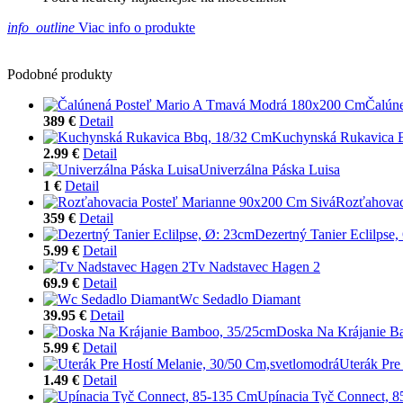
info_outline
Viac info o produkte
Podobné produkty
Čalún
389 €
Detail
Kuchynská Rukavica 
2.99 €
Detail
Univerzálna Páska Luisa
1 €
Detail
Rozťahovac
359 €
Detail
Dezertný Tanier Eclilpse
5.99 €
Detail
Tv Nadstavec Hagen 2
69.9 €
Detail
Wc Sedadlo Diamant
39.95 €
Detail
Doska Na Krájanie B
5.99 €
Detail
Uterák Pre
1.49 €
Detail
Upínacia Tyč Connect, 