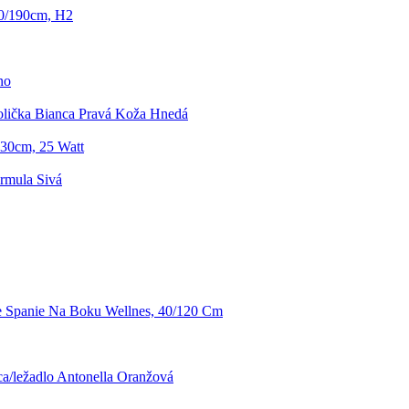
80/190cm, H2
no
tolička Bianca Pravá Koža Hnedá
 30cm, 25 Watt
rmula Sivá
e Spanie Na Boku Wellnes, 40/120 Cm
a/ležadlo Antonella Oranžová