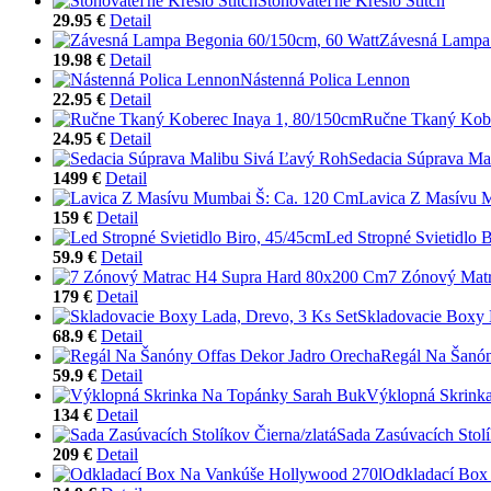
Stohovateľné Kreslo Stitch
29.95 €
Detail
Závesná Lampa 
19.98 €
Detail
Nástenná Polica Lennon
22.95 €
Detail
Ručne Tkaný Kobe
24.95 €
Detail
Sedacia Súprava Ma
1499 €
Detail
Lavica Z Masívu 
159 €
Detail
Led Stropné Svietidlo 
59.9 €
Detail
7 Zónový Mat
179 €
Detail
Skladovacie Boxy 
68.9 €
Detail
Regál Na Šanón
59.9 €
Detail
Výklopná Skrink
134 €
Detail
Sada Zasúvacích Stolí
209 €
Detail
Odkladací Box