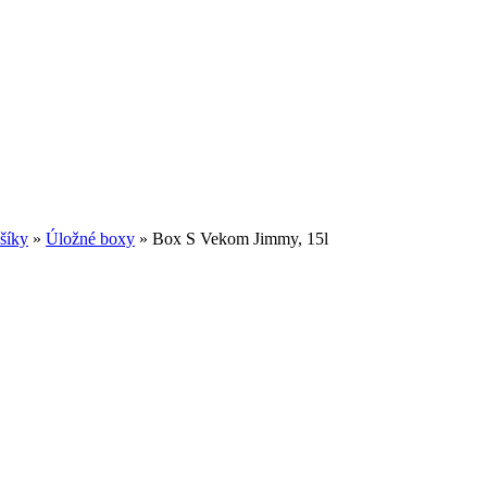
šíky
»
Úložné boxy
»
Box S Vekom Jimmy, 15l