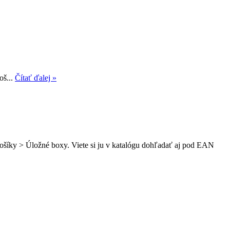
oš...
Čítať ďalej »
košíky > Úložné boxy. Viete si ju v katalógu dohľadať aj pod EAN