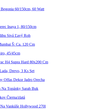
Begonia 60/150cm, 60 Watt
rec Inaya 1, 80/150cm
libu Sivá Ľavý Roh
Mumbai Š: Ca. 120 Cm
Biro, 45/45cm
rac H4 Supra Hard 80x200 Cm
Lada, Drevo, 3 Ks Set
y Offas Dekor Jadro Orecha
a Na Topánky Sarah Buk
kov Čierna/zlatá
 Na Vankúše Hollywood 270l