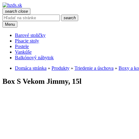
search
close
search
Menu
Barové stoličky
Písacie stoly
Postele
Vankúše
Balkónový nábytok
Domáca stránka
»
Produkty
»
Triedenie a úschova
»
Boxy a ko
Box S Vekom Jimmy, 15l