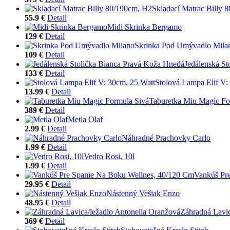
Skladací Matrac Billy 
55.9 €
Detail
Midi Skrinka Bergamo
129 €
Detail
Skrinka Pod Umývadlo Mila
109 €
Detail
Jedálenská S
133 €
Detail
Stolová Lampa Elif V:
13.99 €
Detail
Taburetka Miu Magic Fo
389 €
Detail
Metla Olaf
2.99 €
Detail
Náhradné Prachovky Carlo
1.99 €
Detail
Vedro Rosi, 10l
1.99 €
Detail
Vankúš Pr
29.95 €
Detail
Nástenný Vešiak Enzo
48.95 €
Detail
Záhradná Lavic
369 €
Detail