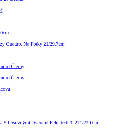
ič
00cm
y Quattro, Na Fotky 21/29,7cm
andro Čierny
andro Čierny
icová
ňa S Posuvnými Dverami Feldkirch 9, 271/229 Cm