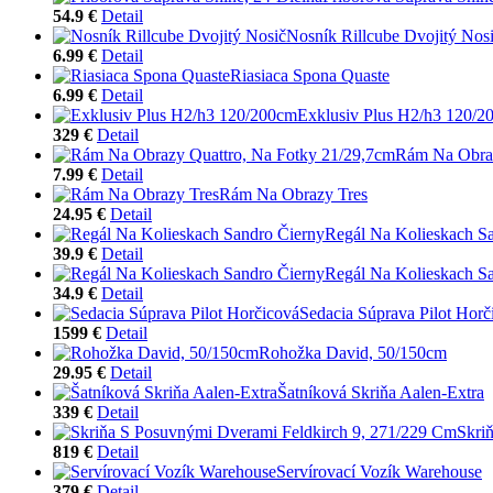
54.9 €
Detail
Nosník Rillcube Dvojitý Nos
6.99 €
Detail
Riasiaca Spona Quaste
6.99 €
Detail
Exklusiv Plus H2/h3 120/2
329 €
Detail
Rám Na Obraz
7.99 €
Detail
Rám Na Obrazy Tres
24.95 €
Detail
Regál Na Kolieskach S
39.9 €
Detail
Regál Na Kolieskach S
34.9 €
Detail
Sedacia Súprava Pilot Horč
1599 €
Detail
Rohožka David, 50/150cm
29.95 €
Detail
Šatníková Skriňa Aalen-Extra
339 €
Detail
Skri
819 €
Detail
Servírovací Vozík Warehouse
379 €
Detail