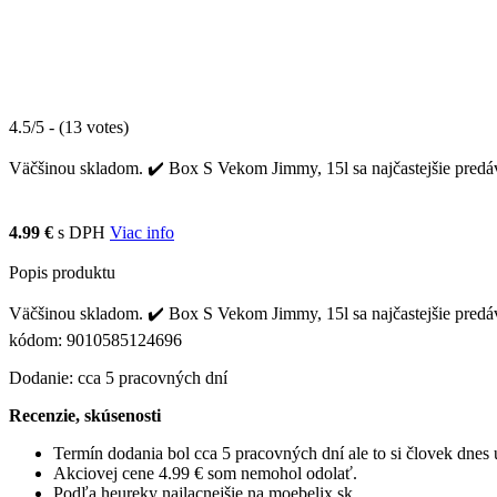
4.5/5 - (13 votes)
Väčšinou skladom. ✔️ Box S Vekom Jimmy, 15l sa najčastejšie predáva
4.99 €
s DPH
Viac info
Popis produktu
Väčšinou skladom. ✔️ Box S Vekom Jimmy, 15l sa najčastejšie predáv
kódom: 9010585124696
Dodanie: cca 5 pracovných dní
Recenzie, skúsenosti
Termín dodania bol cca 5 pracovných dní ale to si človek dne
Akciovej cene 4.99 € som nemohol odolať.
Podľa heureky najlacnejšie na moebelix.sk