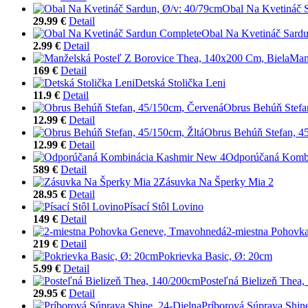
Obal Na Kvetináč 
29.99 €
Detail
Obal Na Kvetináč Sard
2.99 €
Detail
Man
169 €
Detail
Detská Stolička Leni
11.9 €
Detail
Obrus Behúň Stefa
12.99 €
Detail
Obrus Behúň Stefan, 45
12.99 €
Detail
Odporúčaná Komb
589 €
Detail
Zásuvka Na Šperky Mia 2
28.95 €
Detail
Písací Stôl Lovino
149 €
Detail
2-miestna Pohovk
219 €
Detail
Pokrievka Basic, Ø: 20cm
5.99 €
Detail
Posteľná Bielizeň Thea
29.95 €
Detail
Príborová Súprava Shine