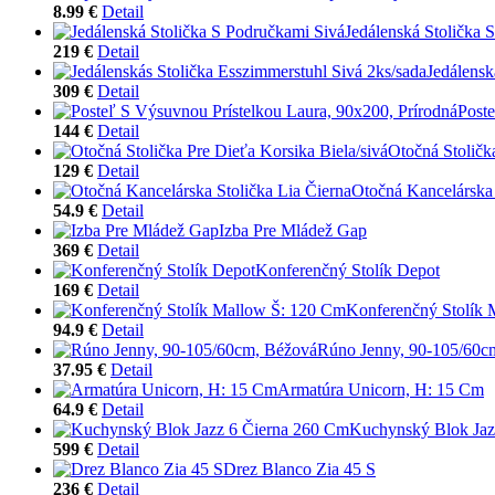
8.99 €
Detail
Jedálenská Stolička 
219 €
Detail
Jedálensk
309 €
Detail
Poste
144 €
Detail
Otočná Stoličk
129 €
Detail
Otočná Kancelárska 
54.9 €
Detail
Izba Pre Mládež Gap
369 €
Detail
Konferenčný Stolík Depot
169 €
Detail
Konferenčný Stolík
94.9 €
Detail
Rúno Jenny, 90-105/60c
37.95 €
Detail
Armatúra Unicorn, H: 15 Cm
64.9 €
Detail
Kuchynský Blok Jaz
599 €
Detail
Drez Blanco Zia 45 S
236 €
Detail