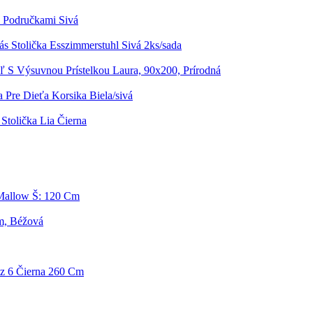
S Područkami Sivá
ás Stolička Esszimmerstuhl Sivá 2ks/sada
ľ S Výsuvnou Prístelkou Laura, 90x200, Prírodná
a Pre Dieťa Korsika Biela/sivá
Stolička Lia Čierna
 Mallow Š: 120 Cm
m, Béžová
z 6 Čierna 260 Cm