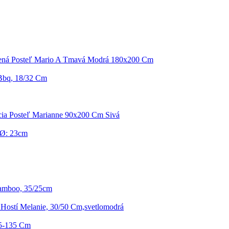
ená Posteľ Mario A Tmavá Modrá 180x200 Cm
Bbq, 18/32 Cm
ia Posteľ Marianne 90x200 Cm Sivá
, Ø: 23cm
amboo, 35/25cm
 Hostí Melanie, 30/50 Cm,svetlomodrá
85-135 Cm