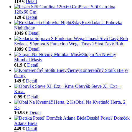
119 €
Detail
Písací Stôl Carolina
120x60 Cm
129 €
Detail
Rozkladacia Pohovka
Night&day
1049 €
Detail
Sedacia Súprava S Funkciou Wega Tmavá Sivá Ľavý Roh
1899 €
Detail
Stojan Na Noviny
Mumbai Masív
61.9 €
Detail
Konferenčný Stolík Biely/
čierny
149 €
Detail
Obuvák Steve Xl -Ext- -
Kma-
0.99 €
Detail
Obal Na Kvetináč Herta, 2
Ks
19.98 €
Detail
Detská Posteľ Domček
Adana Biela
449 €
Detail