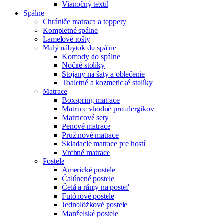
Vianočný textil
Spálne
Chrániče matraca a toppery
Kompletné spálne
Lamelové rošty
Malý nábytok do spálne
Komody do spálne
Nočné stolíky
Stojany na šaty a oblečenie
Toaletné a kozmetické stolíky
Matrace
Boxspring matrace
Matrace vhodné pro alergikov
Matracové sety
Penové matrace
Pružinové matrace
Skladacie matrace pre hostí
Vrchné matrace
Postele
Americké postele
Čalúnené postele
Čelá a rámy na posteľ
Futónové postele
Jednolôžkové postele
Manželské postele