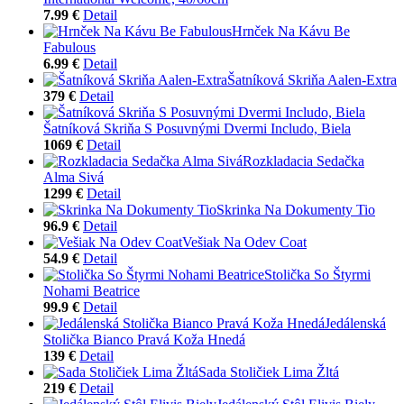
7.99 €
Detail
Hrnček Na Kávu Be
Fabulous
6.99 €
Detail
Šatníková Skriňa Aalen-Extra
379 €
Detail
Šatníková Skriňa S Posuvnými Dvermi Includo, Biela
1069 €
Detail
Rozkladacia Sedačka
Alma Sivá
1299 €
Detail
Skrinka Na Dokumenty Tio
96.9 €
Detail
Vešiak Na Odev Coat
54.9 €
Detail
Stolička So Štyrmi
Nohami Beatrice
99.9 €
Detail
Jedálenská
Stolička Bianco Pravá Koža Hnedá
139 €
Detail
Sada Stoličiek Lima Žltá
219 €
Detail