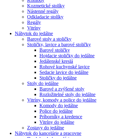
Komody
Kozmetické stolíky
Nástenné regály
Odkladacie stolíky
Regály
Vitríny
Nábytok do jedálne
Barové stoly a stoličky
Stoličky, lavice a barové stoličky
Barové stoličky
Hojdacie stoličky do jedálne
Jedálenské kreslá
Rohové kuchynské lavice
Sedacie lavice do jedálne
Stoličky do jedálne
Stoly do jedálne
Barové a zvýšené stoly
Rozložitelné stoly do jedálne
Vitríny, komody a police do jedálne
Komody do jedálne
Police do jedálne
Príborníky a kredence
Vitríny do jedálne
Zostavy do jedálne
Nábytok do kancelárie a pracovne