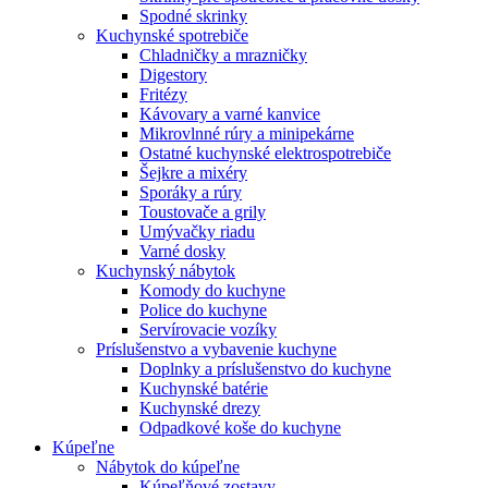
Spodné skrinky
Kuchynské spotrebiče
Chladničky a mrazničky
Digestory
Fritézy
Kávovary a varné kanvice
Mikrovlnné rúry a minipekárne
Ostatné kuchynské elektrospotrebiče
Šejkre a mixéry
Sporáky a rúry
Toustovače a grily
Umývačky riadu
Varné dosky
Kuchynský nábytok
Komody do kuchyne
Police do kuchyne
Servírovacie vozíky
Príslušenstvo a vybavenie kuchyne
Doplnky a príslušenstvo do kuchyne
Kuchynské batérie
Kuchynské drezy
Odpadkové koše do kuchyne
Kúpeľne
Nábytok do kúpeľne
Kúpeľňové zostavy