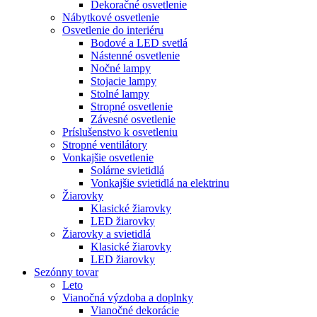
Dekoračné osvetlenie
Nábytkové osvetlenie
Osvetlenie do interiéru
Bodové a LED svetlá
Nástenné osvetlenie
Nočné lampy
Stojacie lampy
Stolné lampy
Stropné osvetlenie
Závesné osvetlenie
Príslušenstvo k osvetleniu
Stropné ventilátory
Vonkajšie osvetlenie
Solárne svietidlá
Vonkajšie svietidlá na elektrinu
Žiarovky
Klasické žiarovky
LED žiarovky
Žiarovky a svietidlá
Klasické žiarovky
LED žiarovky
Sezónny tovar
Leto
Vianočná výzdoba a doplnky
Vianočné dekorácie