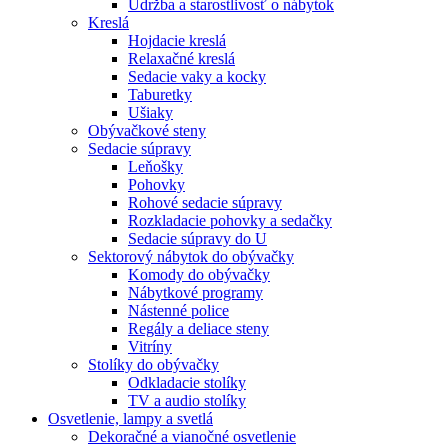
Údržba a starostlivosť o nábytok
Kreslá
Hojdacie kreslá
Relaxačné kreslá
Sedacie vaky a kocky
Taburetky
Ušiaky
Obývačkové steny
Sedacie súpravy
Leňošky
Pohovky
Rohové sedacie súpravy
Rozkladacie pohovky a sedačky
Sedacie súpravy do U
Sektorový nábytok do obývačky
Komody do obývačky
Nábytkové programy
Nástenné police
Regály a deliace steny
Vitríny
Stolíky do obývačky
Odkladacie stolíky
TV a audio stolíky
Osvetlenie, lampy a svetlá
Dekoračné a vianočné osvetlenie