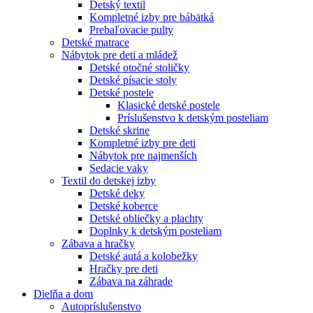
Detský textil
Kompletné izby pre bábätká
Prebaľovacie pulty
Detské matrace
Nábytok pre deti a mládež
Detské otočné stoličky
Detské písacie stoly
Detské postele
Klasické detské postele
Príslušenstvo k detským posteliam
Detské skrine
Kompletné izby pre deti
Nábytok pre najmenších
Sedacie vaky
Textil do detskej izby
Detské deky
Detské koberce
Detské obliečky a plachty
Doplnky k detským posteliam
Zábava a hračky
Detské autá a kolobežky
Hračky pre deti
Zábava na záhrade
Dielňa a dom
Autopríslušenstvo