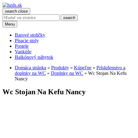
search
close
search
Menu
Barové stoličky
Písacie stoly
Postele
Vankúše
Balkónový nábytok
Domáca stránka
»
Produkty
»
Kúpeľne
»
Príslušenstvo a
doplnky na WC
»
Doplnky na WC
»
Wc Stojan Na Kefu
Nancy
Wc Stojan Na Kefu Nancy