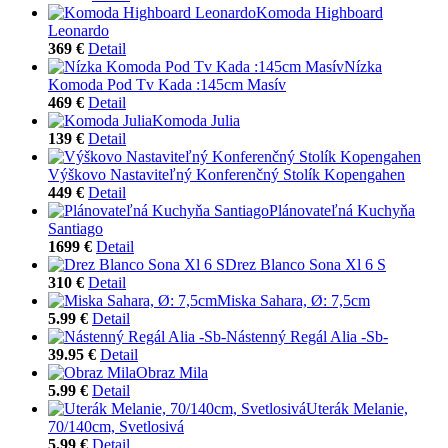
Komoda Highboard
Leonardo
369 €
Detail
Nízka
Komoda Pod Tv Kada :145cm Masív
469 €
Detail
Komoda Julia
139 €
Detail
Výškovo Nastaviteľný Konferenčný Stolík Kopengahen
449 €
Detail
Plánovateľná Kuchyňa
Santiago
1699 €
Detail
Drez Blanco Sona Xl 6 S
310 €
Detail
Miska Sahara, Ø: 7,5cm
5.99 €
Detail
Nástenný Regál Alia -Sb-
39.95 €
Detail
Obraz Mila
5.99 €
Detail
Uterák Melanie,
70/140cm, Svetlosivá
5.99 €
Detail