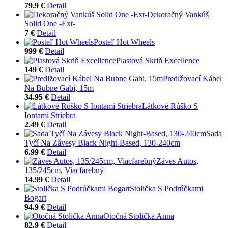
79.9 €
Detail
Dekoračný Vankúš
Solid One -Ext-
7 €
Detail
Posteľ Hot Wheels
999 €
Detail
Plastová Skriň Excellence
149 €
Detail
Predlžovací Kábel
Na Bubne Gabi, 15m
34.95 €
Detail
Látkové Rúško S
Iontami Striebra
2.49 €
Detail
Sada
Tyčí Na Závesy Black Night-Based, 130-240cm
6.99 €
Detail
Záves Autos,
135/245cm, Viacfarebný
14.99 €
Detail
Stolička S Podrúčkami
Bogart
94.9 €
Detail
Otočná Stolička Anna
82.9 €
Detail