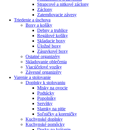
Strapcové a nitkové záclony
Záclony
Zatemňovacie závesy
Triedenie a úschova
Boxy a košíky
Debny a truhlice
Regálové košíky
Skladacie boxy
Úložné boxy
Zásuvkové boxy
Ostatné organizéry
Skladovanie oblečenia
Viacúčelové vozíky
Závesné organizéry
Varenie a stolovanie
Doplnky k stolovaniu
Misky na ovocie
Podtácky
Popolníky
Servítky
Slamky na pitie
Soľničky a koreničky
Kuchynské doplnky
Kuchynské pomôcky
Dosky na krájanie