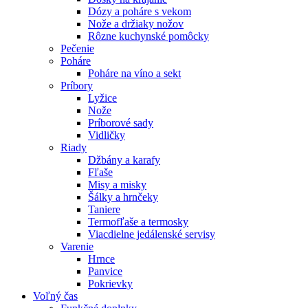
Dózy a poháre s vekom
Nože a držiaky nožov
Rôzne kuchynské pomôcky
Pečenie
Poháre
Poháre na víno a sekt
Príbory
Lyžice
Nože
Príborové sady
Vidličky
Riady
Džbány a karafy
Fľaše
Misy a misky
Šálky a hrnčeky
Taniere
Termofľaše a termosky
Viacdielne jedálenské servisy
Varenie
Hrnce
Panvice
Pokrievky
Voľný čas