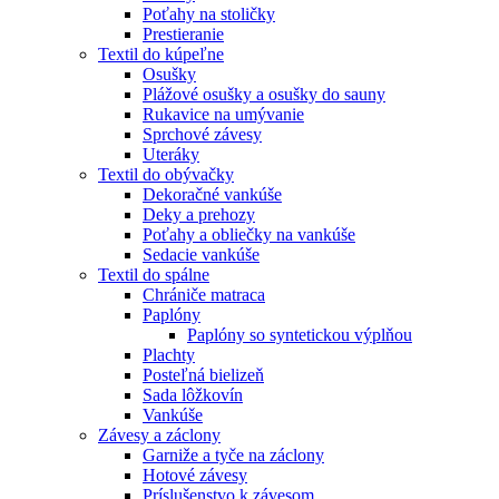
Poťahy na stoličky
Prestieranie
Textil do kúpeľne
Osušky
Plážové osušky a osušky do sauny
Rukavice na umývanie
Sprchové závesy
Uteráky
Textil do obývačky
Dekoračné vankúše
Deky a prehozy
Poťahy a obliečky na vankúše
Sedacie vankúše
Textil do spálne
Chrániče matraca
Paplóny
Paplóny so syntetickou výplňou
Plachty
Posteľná bielizeň
Sada lôžkovín
Vankúše
Závesy a záclony
Garniže a tyče na záclony
Hotové závesy
Príslušenstvo k závesom