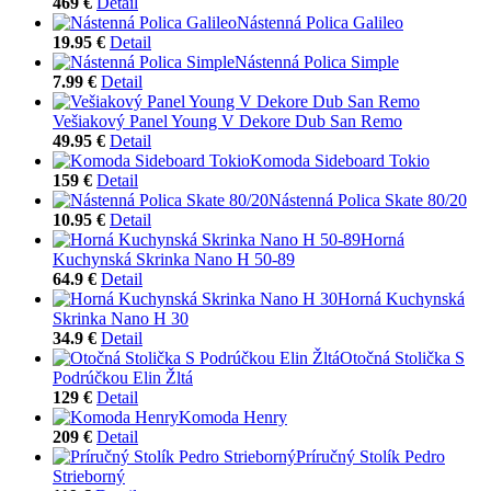
469 €
Detail
Nástenná Polica Galileo
19.95 €
Detail
Nástenná Polica Simple
7.99 €
Detail
Vešiakový Panel Young V Dekore Dub San Remo
49.95 €
Detail
Komoda Sideboard Tokio
159 €
Detail
Nástenná Polica Skate 80/20
10.95 €
Detail
Horná
Kuchynská Skrinka Nano H 50-89
64.9 €
Detail
Horná Kuchynská
Skrinka Nano H 30
34.9 €
Detail
Otočná Stolička S
Podrúčkou Elin Žltá
129 €
Detail
Komoda Henry
209 €
Detail
Príručný Stolík Pedro
Strieborný