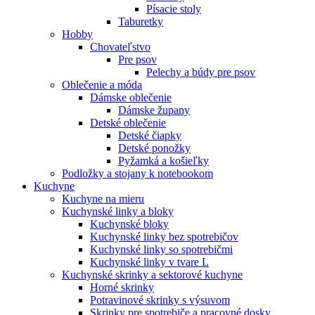
Písacie stoly
Taburetky
Hobby
Chovateľstvo
Pre psov
Pelechy a búdy pre psov
Oblečenie a móda
Dámske oblečenie
Dámske župany
Detské oblečenie
Detské čiapky
Detské ponožky
Pyžamká a košieľky
Podložky a stojany k notebookom
Kuchyne
Kuchyne na mieru
Kuchynské linky a bloky
Kuchynské bloky
Kuchynské linky bez spotrebičov
Kuchynské linky so spotrebičmi
Kuchynské linky v tvare L
Kuchynské skrinky a sektorové kuchyne
Horné skrinky
Potravinové skrinky s výsuvom
Skrinky pre spotrebiče a pracovné dosky