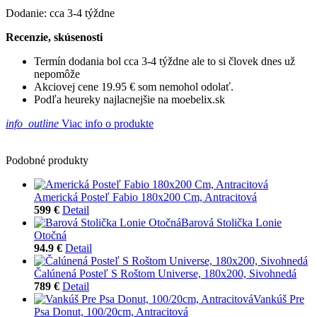
Dodanie: cca 3-4 týždne
Recenzie, skúsenosti
Termín dodania bol cca 3-4 týždne ale to si človek dnes už
nepomôže
Akciovej cene 19.95 € som nemohol odolať.
Podľa heureky najlacnejšie na moebelix.sk
info_outline
Viac info o produkte
Podobné produkty
Americká Posteľ Fabio 180x200 Cm, Antracitová
599 €
Detail
Barová Stolička Lonie
Otočná
94.9 €
Detail
Čalúnená Posteľ S Roštom Universe, 180x200, Sivohnedá
789 €
Detail
Vankúš Pre
Psa Donut, 100/20cm, Antracitová