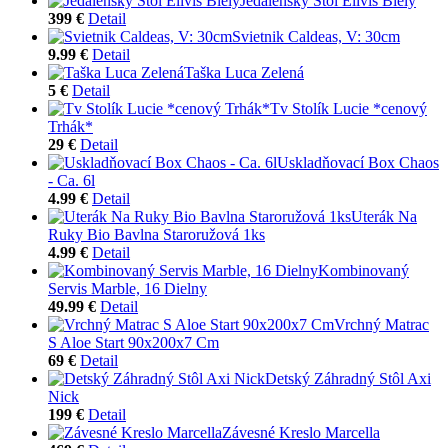
Jedálenský Stôl Elivis Biely
399 €
Detail
Svietnik Caldeas, V: 30cm
9.99 €
Detail
Taška Luca Zelená
5 €
Detail
Tv Stolík Lucie *cenový
Trhák*
29 €
Detail
Uskladňovací Box Chaos
- Ca. 6l
4.99 €
Detail
Uterák Na
Ruky Bio Bavlna Staroružová 1ks
4.99 €
Detail
Kombinovaný
Servis Marble, 16 Dielny
49.99 €
Detail
Vrchný Matrac
S Aloe Start 90x200x7 Cm
69 €
Detail
Detský Záhradný Stôl Axi
Nick
199 €
Detail
Závesné Kreslo Marcella