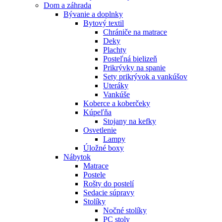
Dom a záhrada
Bývanie a doplnky
Bytový textil
Chrániče na matrace
Deky
Plachty
Posteľná bielizeň
Prikrývky na spanie
Sety prikrývok a vankúšov
Uteráky
Vankúše
Koberce a koberčeky
Kúpeľňa
Stojany na kefky
Osvetlenie
Lampy
Úložné boxy
Nábytok
Matrace
Postele
Rošty do postelí
Sedacie súpravy
Stolíky
Nočné stolíky
PC stoly