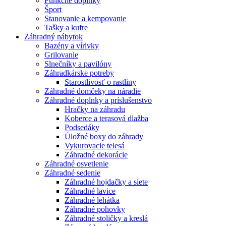
Funkčné doplnky
Šport
Stanovanie a kempovanie
Tašky a kufre
Záhradný nábytok
Bazény a vírivky
Grilovanie
Slnečníky a pavilóny
Záhradkárske potreby
Starostlivosť o rastliny
Záhradné domčeky na náradie
Záhradné doplnky a príslušenstvo
Hračky na záhradu
Koberce a terasová dlažba
Podsedáky
Úložné boxy do záhrady
Vykurovacie telesá
Záhradné dekorácie
Záhradné osvetlenie
Záhradné sedenie
Záhradné hojdačky a siete
Záhradné lavice
Záhradné lehátka
Záhradné pohovky
Záhradné stoličky a kreslá