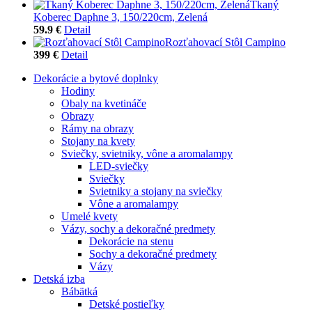
Tkaný
Koberec Daphne 3, 150/220cm, Zelená
59.9 €
Detail
Rozťahovací Stôl Campino
399 €
Detail
Dekorácie a bytové doplnky
Hodiny
Obaly na kvetináče
Obrazy
Rámy na obrazy
Stojany na kvety
Sviečky, svietniky, vône a aromalampy
LED-sviečky
Sviečky
Svietniky a stojany na sviečky
Vône a aromalampy
Umelé kvety
Vázy, sochy a dekoračné predmety
Dekorácie na stenu
Sochy a dekoračné predmety
Vázy
Detská izba
Bábätká
Detské postieľky