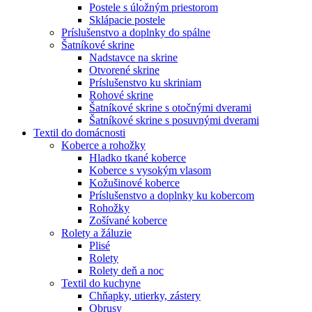
Postele s úložným priestorom
Sklápacie postele
Príslušenstvo a doplnky do spálne
Šatníkové skrine
Nadstavce na skrine
Otvorené skrine
Príslušenstvo ku skriniam
Rohové skrine
Šatníkové skrine s otočnými dverami
Šatníkové skrine s posuvnými dverami
Textil do domácnosti
Koberce a rohožky
Hladko tkané koberce
Koberce s vysokým vlasom
Kožušinové koberce
Príslušenstvo a doplnky ku kobercom
Rohožky
Zošívané koberce
Rolety a žáluzie
Plisé
Rolety
Rolety deň a noc
Textil do kuchyne
Chňapky, utierky, zástery
Obrusy