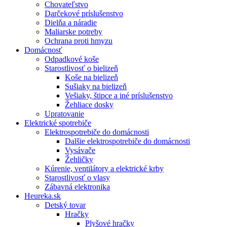
Chovateľstvo
Darčekové príslušenstvo
Dielňa a náradie
Maliarske potreby
Ochrana proti hmyzu
Domácnosť
Odpadkové koše
Starostlivosť o bielizeň
Koše na bielizeň
Sušiaky na bielizeň
Vešiaky, štipce a iné príslušenstvo
Žehliace dosky
Upratovanie
Elektrické spotrebiče
Elektrospotrebiče do domácnosti
Dalšie elektrospotrebiče do domácnosti
Vysávače
Žehličky
Kúrenie, ventilátory a elektrické krby
Starostlivosť o vlasy
Zábavná elektronika
Heureka.sk
Detský tovar
Hračky
Plyšové hračky