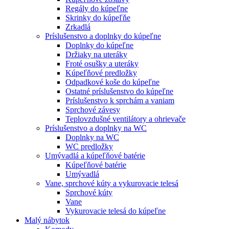
Regály do kúpeľne
Skrinky do kúpeľňe
Zrkadlá
Príslušenstvo a doplnky do kúpeľne
Doplnky do kúpeľne
Držiaky na uteráky
Froté osušky a uteráky
Kúpeľňové predložky
Odpadkové koše do kúpeľne
Ostatné príslušenstvo do kúpeľne
Príslušenstvo k sprchám a vaniam
Sprchové závesy
Teplovzdušné ventilátory a ohrievače
Príslušenstvo a doplnky na WC
Doplnky na WC
WC predložky
Umývadlá a kúpeľňové batérie
Kúpeľňové batérie
Umývadlá
Vane, sprchové kúty a vykurovacie telesá
Sprchové kúty
Vane
Vykurovacie telesá do kúpeľne
Malý nábytok