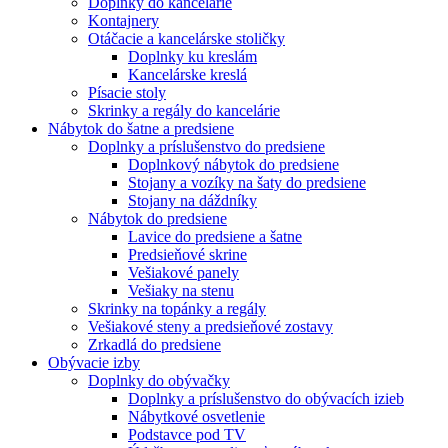
Doplnky do kancelárie
Kontajnery
Otáčacie a kancelárske stoličky
Doplnky ku kreslám
Kancelárske kreslá
Písacie stoly
Skrinky a regály do kancelárie
Nábytok do šatne a predsiene
Doplnky a príslušenstvo do predsiene
Doplnkový nábytok do predsiene
Stojany a vozíky na šaty do predsiene
Stojany na dáždníky
Nábytok do predsiene
Lavice do predsiene a šatne
Predsieňové skrine
Vešiakové panely
Vešiaky na stenu
Skrinky na topánky a regály
Vešiakové steny a predsieňové zostavy
Zrkadlá do predsiene
Obývacie izby
Doplnky do obývačky
Doplnky a príslušenstvo do obývacích izieb
Nábytkové osvetlenie
Podstavce pod TV