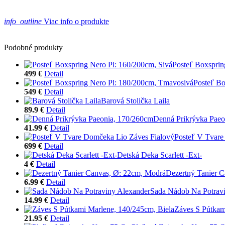
info_outline
Viac info o produkte
Podobné produkty
Posteľ Boxsprin
499 €
Detail
Posteľ Bo
549 €
Detail
Barová Stolička Laila
89.9 €
Detail
Denná Prikrývka Paeo
41.99 €
Detail
Posteľ V Tvare
699 €
Detail
Detská Deka Scarlett -Ext-
4 €
Detail
Dezertný Tanier 
6.99 €
Detail
Sada Nádob Na Potrav
14.99 €
Detail
Záves S Pútkam
21.95 €
Detail