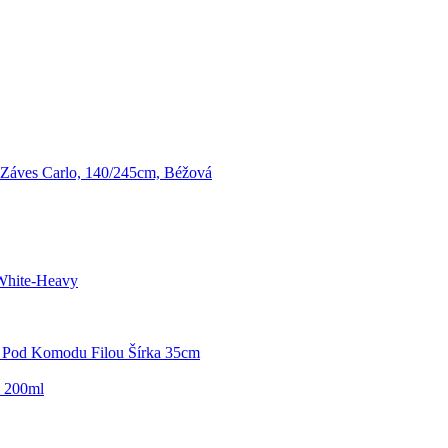
Záves Carlo, 140/245cm, Béžová
White-Heavy
 Pod Komodu Filou Šírka 35cm
, 200ml