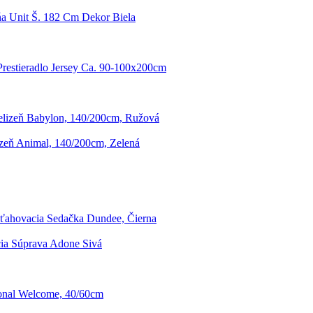
ňa Unit Š. 182 Cm Dekor Biela
Prestieradlo Jersey Ca. 90-100x200cm
elizeň Babylon, 140/200cm, Ružová
izeň Animal, 140/200cm, Zelená
ahovacia Sedačka Dundee, Čierna
ia Súprava Adone Sivá
ional Welcome, 40/60cm