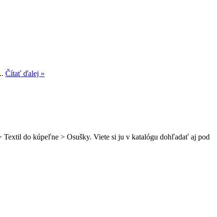
..
Čítať ďalej »
> Textil do kúpeľne > Osušky. Viete si ju v katalógu dohľadať aj pod