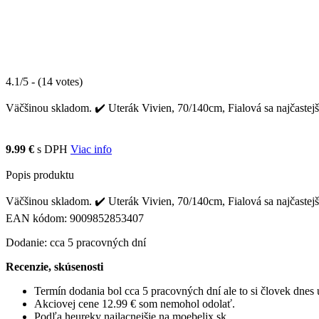
4.1/5 - (14 votes)
Väčšinou skladom. ✔️ Uterák Vivien, 70/140cm, Fialová sa najčastejši
9.99 €
s DPH
Viac info
Popis produktu
Väčšinou skladom. ✔️ Uterák Vivien, 70/140cm, Fialová sa najčastejši
EAN kódom: 9009852853407
Dodanie: cca 5 pracovných dní
Recenzie, skúsenosti
Termín dodania bol cca 5 pracovných dní ale to si človek dne
Akciovej cene 12.99 € som nemohol odolať.
Podľa heureky najlacnejšie na moebelix.sk