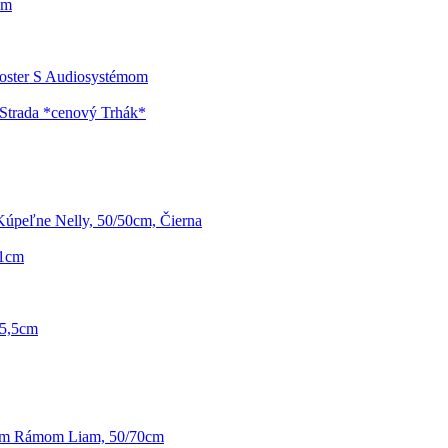
Cm
ooster S Audiosystémom
Strada *cenový Trhák*
úpeľne Nelly, 50/50cm, Čierna
91cm
25,5cm
ým Rámom Liam, 50/70cm