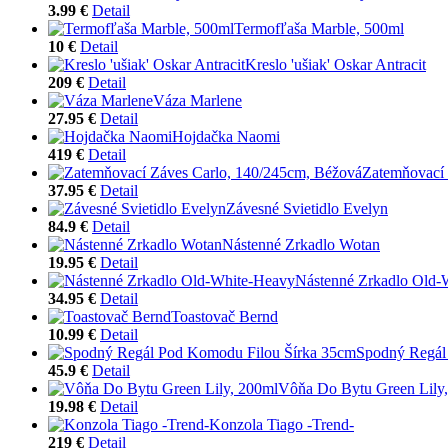
3.99 €
Detail
Termofľaša Marble, 500ml
10 €
Detail
Kreslo 'ušiak' Oskar Antracit
209 €
Detail
Váza Marlene
27.95 €
Detail
Hojdačka Naomi
419 €
Detail
Zatemňovací 
37.95 €
Detail
Závesné Svietidlo Evelyn
84.9 €
Detail
Nástenné Zrkadlo Wotan
19.95 €
Detail
Nástenné Zrkadlo Old-
34.95 €
Detail
Toastovač Bernd
10.99 €
Detail
Spodný Regál
45.9 €
Detail
Vôňa Do Bytu Green Lily
19.98 €
Detail
Konzola Tiago -Trend-
219 €
Detail