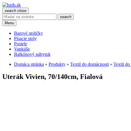
search
close
search
Menu
Barové stoličky
Písacie stoly
Postele
Vankúše
Balkónový nábytok
Domáca stránka
»
Produkty
»
Textil do domácnosti
»
Textil do
Uterák Vivien, 70/140cm, Fialová