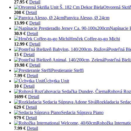
27.95 €
Detail
Otvorená Skri
208 €
Detail
Panvica Alesso, Ø 24cm
13.99 €
Detail
Napínacie 
30.9 €
Detail
Hrnček Coffee-to-go Michi
12.99 €
Detail
Posteľná Bi
15 €
Detail
Posteľná Biel
19.98 €
Detail
Prestieranie Steffi
7.99 €
Detail
Úchytka Unit
10 €
Detail
Rohová Rozť
1699 €
Detail
Rozkladacia Sedac
629 €
Detail
Sedacia Súprava Piano
979 €
Detail
Rohožka Internat
7.99 €
Detail