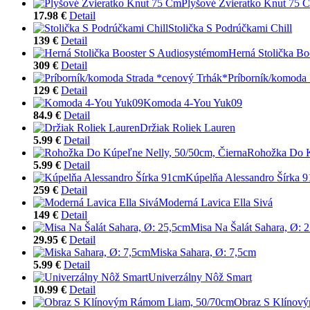
Plyšové Zvieratko Knut 75 
17.98 €
Detail
Stolička S Podrúčkami Chill
139 €
Detail
Herná Stolička B
309 €
Detail
Príborník/komoda 
129 €
Detail
Komoda 4-You Yuk09
84.9 €
Detail
Držiak Roliek Lauren
5.99 €
Detail
Rohožka Do K
5.99 €
Detail
Kúpelňa Alessandro Šírka 
259 €
Detail
Moderná Lavica Ella Sivá
149 €
Detail
Misa Na Šalát Sahara, Ø: 
29.95 €
Detail
Miska Sahara, Ø: 7,5cm
5.99 €
Detail
Univerzálny Nôž Smart
10.99 €
Detail
Obraz S Klínov