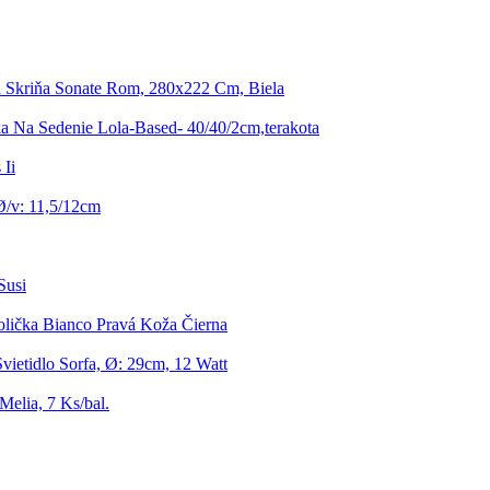
á Skriňa Sonate Rom, 280x222 Cm, Biela
a Na Sedenie Lola-Based- 40/40/2cm,terakota
 Ii
Ø/v: 11,5/12cm
Susi
olička Bianco Pravá Koža Čierna
vietidlo Sorfa, Ø: 29cm, 12 Watt
elia, 7 Ks/bal.