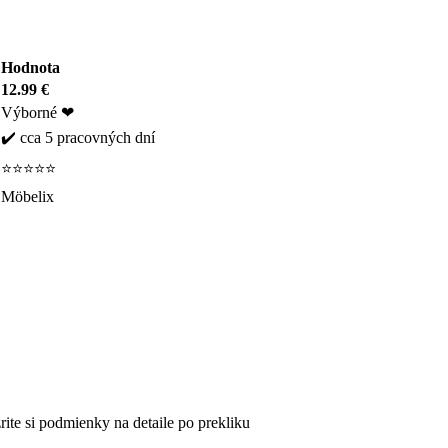
Hodnota
12.99 €
Výborné ❤
✔️ cca 5 pracovných dní
⭐⭐⭐⭐⭐
Möbelix
ite si podmienky na detaile po prekliku