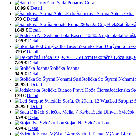
Sada Pohárov Cora
10.99 €
Detail
Šatníková Skriňa Aalen-Extra
379 €
Detail
Šatníkov
1049 €
Detail
Podušk
3.99 €
Detail
Skrinka Pod Umývadlo Tress
329 €
Detail
Dekoračná Dóza Isis, 
7.99 €
Detail
Stolička Joanna
64.9 €
Detail
Stolička So Štyrmi Nohami 
49.95 €
Detail
Jedálenská St
139 €
Detail
Led Stropné S
26.95 €
Detail
Sada Dlhých Sviečok M
3.99 €
Detail
Stojan Na Sviečku Lou
9.99 €
Detail
Svietnik Elena, Výška: 14cm