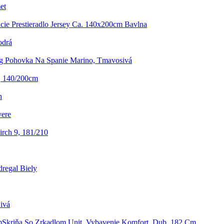
et
cie Prestieradlo Jersey Ca. 140x200cm Bavlna
odrá
g Pohovka Na Spanie Marino, Tmavosivá
o, 140/200cm
h
vere
rch 9, 181/210
regal Biely
ivá
Skriňa So Zrkadlom Unit, Vybavenie Komfort, Dub, 182 Cm