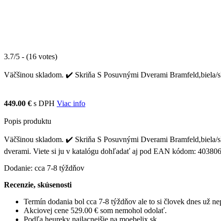
3.7/5 - (16 votes)
Väčšinou skladom. ✔️ Skriňa S Posuvnými Dverami Bramfeld,biela/sklo
449.00 €
s DPH
Viac info
Popis produktu
Väčšinou skladom. ✔️ Skriňa S Posuvnými Dverami Bramfeld,biela/sklo
dverami. Viete si ju v katalógu dohľadať aj pod EAN kódom: 4038
Dodanie: cca 7-8 týždňov
Recenzie, skúsenosti
Termín dodania bol cca 7-8 týždňov ale to si človek dnes už 
Akciovej cene 529.00 € som nemohol odolať.
Podľa heureky najlacnejšie na moebelix.sk