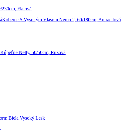
0/230cm, Fialová
Koberec S Vysokým Vlasom Nemo 2, 60/180cm, Antracitová
Kúpeľne Nelly, 50/50cm, Ružová
torm Biela Vysoký Lesk
-