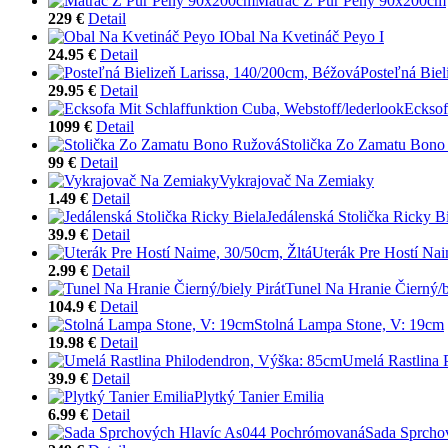
Matrac Z Pur Peny 90x200cm
229 €
Detail
Obal Na Kvetináč Peyo I
24.95 €
Detail
Posteľná Biel
29.95 €
Detail
Ecksof
1099 €
Detail
Stolička Zo Zamatu Bono
99 €
Detail
Vykrajovač Na Zemiaky
1.49 €
Detail
Jedálenská Stolička Ricky B
39.9 €
Detail
Uterák Pre Hostí Nai
2.99 €
Detail
Tunel Na Hranie Čierný/bi
104.9 €
Detail
Stolná Lampa Stone, V: 19cm
19.98 €
Detail
Umelá Rastlina 
39.9 €
Detail
Plytký Tanier Emilia
6.99 €
Detail
Sada Sprcho