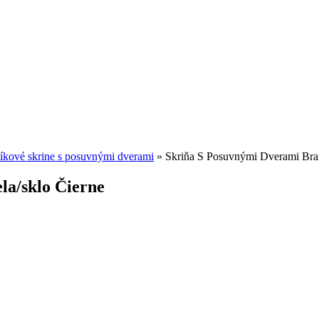
íkové skrine s posuvnými dverami
»
Skriňa S Posuvnými Dverami Bram
la/sklo Čierne