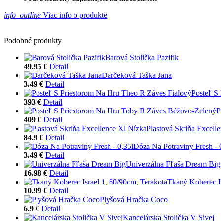
info_outline
Viac info o produkte
Podobné produkty
Barová Stolička Pazifik
49.95 €
Detail
Darčeková Taška Jana
3.49 €
Detail
Posteľ S
393 €
Detail
P
409 €
Detail
Plastová Skriňa Excell
84.9 €
Detail
Dóza Na Potraviny Fresh - 
3.49 €
Detail
Univerzálna Fľaša Dream Big
16.98 €
Detail
Tkaný Koberec Is
10.99 €
Detail
Plyšová Hračka Coco
6.9 €
Detail
Kancelárska Stolička V Sivej