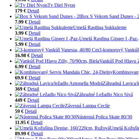
Tv Diel Nyon
179 €
Detail
Box S Vekom Sand Dunes - 2
7.99 €
Detail
Umelá Rastlina Sukkulente
3.99 €
Detail
Umelá Rastlina Ginger I -Paz-
5.99 €
Detail
3-komorový Vankúš
16.98 €
Detail
Vankúš Pod Hlavu Zi
6.99 €
Detail
Kombinovaný
69.9 €
Detail
Záhradná Lavica/l
369 €
Detail
Záhradné Ležadlo Nico Sivá
449 €
Detail
Závesná Lampa Cecile
59 €
Detail
Nástenná Polica Skate 80/30
11.95 €
Detail
Umelá Kožuši
89.99 €
Detail