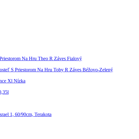
 Priestorom Na Hru Theo R Záves Fialový
osteľ S Priestorom Na Hru Toby R Záves Béžovo-Zelený
ence Xl Nízka
0,35l
rael 1, 60/90cm, Terakota