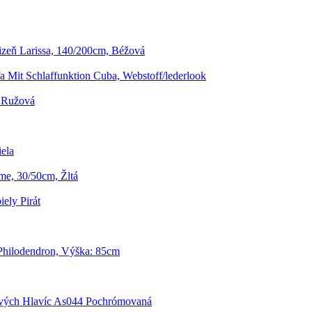
izeň Larissa, 140/200cm, Béžová
a Mit Schlaffunktion Cuba, Webstoff/lederlook
 Ružová
iela
me, 30/50cm, Žltá
ely Pirát
Philodendron, Výška: 85cm
vých Hlavíc As044 Pochrómovaná