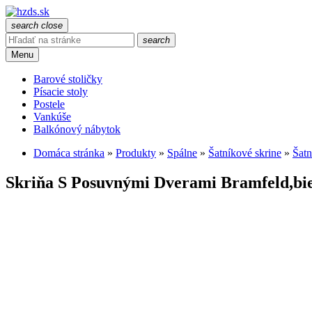
search
close
search
Menu
Barové stoličky
Písacie stoly
Postele
Vankúše
Balkónový nábytok
Domáca stránka
»
Produkty
»
Spálne
»
Šatníkové skrine
»
Šatn
Skriňa S Posuvnými Dverami Bramfeld,bie