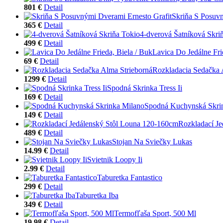
801 €
Detail
Skriňa S Posuvn
365 €
Detail
4-dverová Šatníková Skri
499 €
Detail
Lavica Do Jedálne Fri
69 €
Detail
Rozkladacia Sedačka 
1299 €
Detail
Spodná Skrinka Tress Ii
169 €
Detail
Spodná Kuchynská Skri
149 €
Detail
Rozkladací J
489 €
Detail
Stojan Na Sviečky Lukas
14.99 €
Detail
Svietnik Loopy Ii
2.99 €
Detail
Taburetka Fantastico
299 €
Detail
Taburetka Iba
349 €
Detail
Termofľaša Sport, 500 Ml
19.98 €
Detail