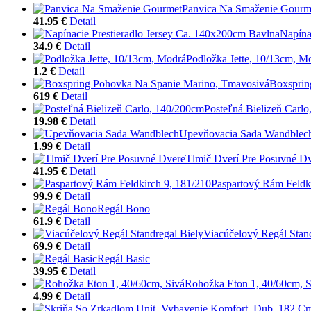
Panvica Na Smaženie Gourm
41.95 €
Detail
Napína
34.9 €
Detail
Podložka Jette, 10/13cm, M
1.2 €
Detail
Boxsprin
619 €
Detail
Posteľná Bielizeň Carl
19.98 €
Detail
Upevňovacia Sada Wandblec
1.99 €
Detail
Tlmič Dverí Pre Posuvné D
41.95 €
Detail
Paspartový Rám Feldki
99.9 €
Detail
Regál Bono
61.9 €
Detail
Viacúčelový Regál Stand
69.9 €
Detail
Regál Basic
39.95 €
Detail
Rohožka Eton 1, 40/60cm, S
4.99 €
Detail