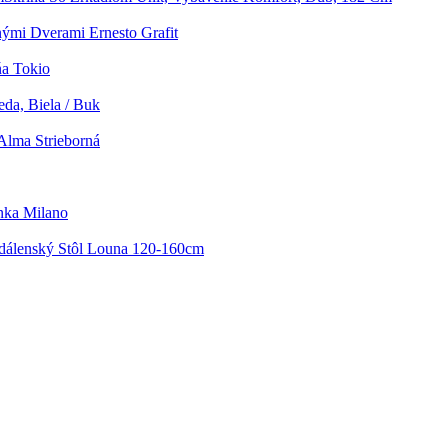
ými Dverami Ernesto Grafit
ňa Tokio
eda, Biela / Buk
Alma Strieborná
nka Milano
edálenský Stôl Louna 120-160cm