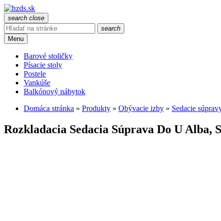
search
close
search
Menu
Barové stoličky
Písacie stoly
Postele
Vankúše
Balkónový nábytok
Domáca stránka
»
Produkty
»
Obývacie izby
»
Sedacie súprav
Rozkladacia Sedacia Súprava Do U Alba, S