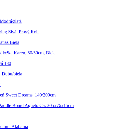
Modrá/zlatá
ing Sivá, Pravý Roh
atias Biela
dložka Karen, 50/50cm, Biela
vá 180
y Dubu/biela
y
izeň Sweet Dreams, 140/200cm
Paddle Board Agneto Ca. 305x76x15cm
verami Alabama