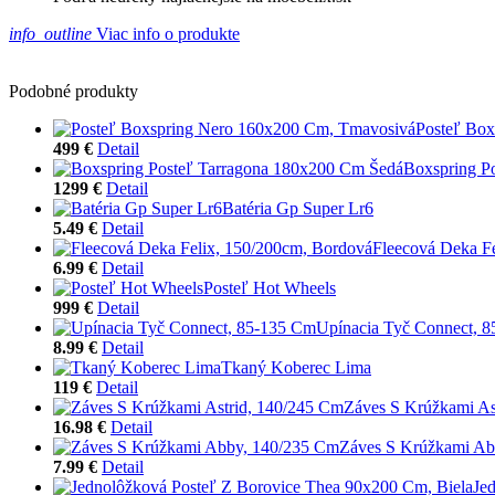
info_outline
Viac info o produkte
Podobné produkty
Posteľ Bo
499 €
Detail
Boxspring P
1299 €
Detail
Batéria Gp Super Lr6
5.49 €
Detail
Fleecová Deka F
6.99 €
Detail
Posteľ Hot Wheels
999 €
Detail
Upínacia Tyč Connect, 
8.99 €
Detail
Tkaný Koberec Lima
119 €
Detail
Záves S Krúžkami As
16.98 €
Detail
Záves S Krúžkami Ab
7.99 €
Detail
Je