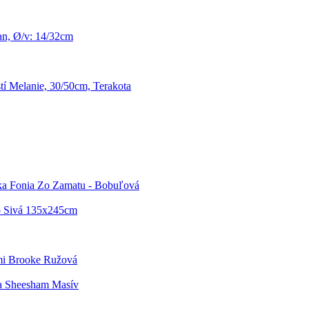
an, Ø/v: 14/32cm
tí Melanie, 30/50cm, Terakota
ka Fonia Zo Zamatu - Bobuľová
 Sivá 135x245cm
mi Brooke Ružová
a Sheesham Masív