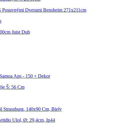
 S Posuvnými Dverami Bensheim 271x211cm
m
200cm Juist Dub
Samoa Aps - 150 + Dekor
lje Š: 56 Cm
ôl Strassburg, 140x90 Cm, Biely
etidlo Ulol, Ø: 29,4cm, Ip44