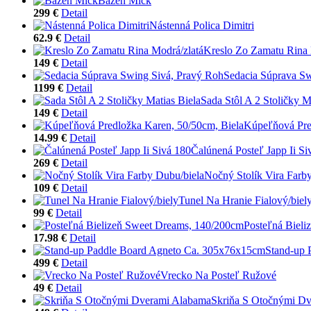
Bazén Mick
299 €
Detail
Nástenná Polica Dimitri
62.9 €
Detail
Kreslo Zo Zamatu Rina 
149 €
Detail
Sedacia Súprava Sw
1199 €
Detail
Sada Stôl A 2 Stoličky M
149 €
Detail
Kúpeľňová Pre
14.99 €
Detail
Čalúnená Posteľ Japp Ii Si
269 €
Detail
Nočný Stolík Vira Farb
109 €
Detail
Tunel Na Hranie Fialový/biel
99 €
Detail
Posteľná Biel
17.98 €
Detail
Stand-up 
499 €
Detail
Vrecko Na Posteľ Ružové
49 €
Detail
Skriňa S Otočnými D