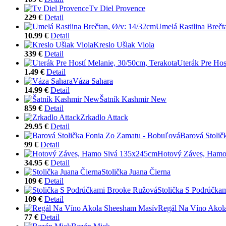
Tv Diel Provence
229 €
Detail
Umelá Rastlina Brečt
10.99 €
Detail
Kreslo Ušiak Viola
339 €
Detail
Uterák Pre Hos
1.49 €
Detail
Váza Sahara
14.99 €
Detail
Šatník Kashmir New
859 €
Detail
Zrkadlo Attack
29.95 €
Detail
Barová Stolič
99 €
Detail
Hotový Záves, Hamo
34.95 €
Detail
Stolička Juana Čierna
109 €
Detail
Stolička S Podrúčka
109 €
Detail
Regál Na Víno Akol
77 €
Detail