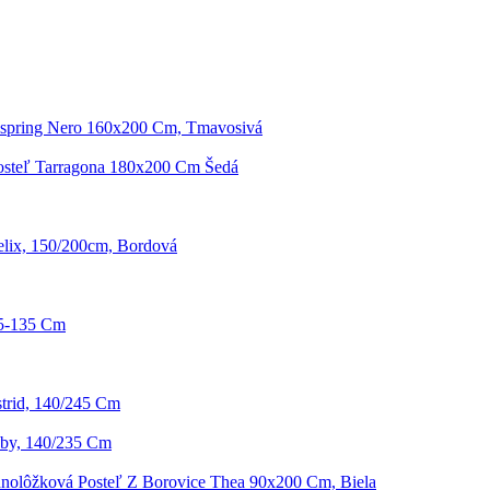
xspring Nero 160x200 Cm, Tmavosivá
osteľ Tarragona 180x200 Cm Šedá
elix, 150/200cm, Bordová
85-135 Cm
trid, 140/245 Cm
by, 140/235 Cm
dnolôžková Posteľ Z Borovice Thea 90x200 Cm, Biela