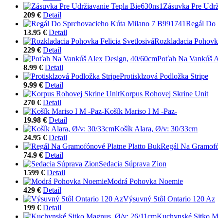
Zásuvka Pre Udrž
209 €
Detail
Regál Do 
13.95 €
Detail
Rozkladacia Pohovka
229 €
Detail
Poťah Na Vankúš A
8.99 €
Detail
Protisklzová Podložka Stripe
9.99 €
Detail
Korpus Rohovej Skrine Unit
270 €
Detail
Košík Mariso I M -Paz-
19.98 €
Detail
Košík Alara, Ø/v: 30/33cm
24.95 €
Detail
Regál Na Gramofó
74.9 €
Detail
Sedacia Súprava Zion
1599 €
Detail
Modrá Pohovka Noemie
429 €
Detail
Výsuvný Stôl Ontario 120 Az
199 €
Detail
Kuchynské Sitko M