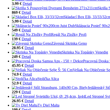
3.99 €
Detail
Skriňa
869 €
Detail
Skladací Box Elli, 33/33/32c
5.99 €
Detail
Sklápacia Posteľ 90x
549 €
Detail
Regál Na Zložky Profi
139 €
Detail
Závesná Skrinka Geno
28.95 €
Detail
Skrinka Na Topánky Venedig
249 €
Detail
Pracovná Doska 
45.95 €
Detail
Vešiak Na Oblečenie Se
74.9 €
Detail
Stolička Alica
52.9 €
Detail
Jedálenský St
229 €
Detail
Led Stropné Svi
26.95 €
Detail
Tv Diel Malta
109 €
Detail