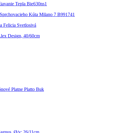
iavanie Tepla Bie630ns1
Sprchovacieho Kúta Milano 7 B991741
 Felicia Svetlosivá
lex Design, 40/60cm
nové Platne Platto Buk
agnus, Ø/v: 26/11cm