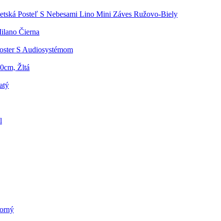
etská Posteľ S Nebesami Lino Mini Záves Ružovo-Biely
ilano Čierna
ooster S Audiosystémom
0cm, Žltá
atý
l
borný