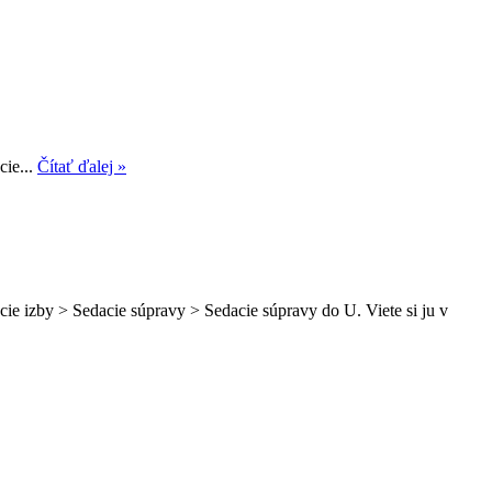
cie...
Čítať ďalej »
ie izby > Sedacie súpravy > Sedacie súpravy do U. Viete si ju v