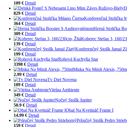
109 €
Detail
D
829 €
Detail
Konferenčná Stolička M
364 €
Detail
Herná Stolička B
309 €
Detail
Koberec Stefan 3, 160/23
139 €
Detail
Konferenčný Stolík Jamal Zl
199 €
Detail
Rohová Kuchyňa Star
3398 €
Detail
Miska Na Müsli Alexis, 750m
2.99 €
Detail
Tv Diel Novena
189 €
Detail
Vitrína Ambiente
349 €
Detail
Nočný Stolík Jupiter
50.9 €
Detail
Obal Na Kvetináč Frame I
14.99 €
Detail
Príručný Stolík Pedro Strie
159 €
Detail