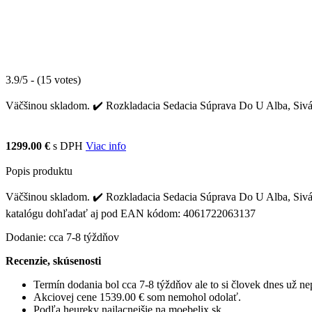
3.9/5 - (15 votes)
Väčšinou skladom. ✔️ Rozkladacia Sedacia Súprava Do U Alba, Sivá s
1299.00 €
s DPH
Viac info
Popis produktu
Väčšinou skladom. ✔️ Rozkladacia Sedacia Súprava Do U Alba, Sivá sa
katalógu dohľadať aj pod EAN kódom: 4061722063137
Dodanie: cca 7-8 týždňov
Recenzie, skúsenosti
Termín dodania bol cca 7-8 týždňov ale to si človek dnes už 
Akciovej cene 1539.00 € som nemohol odolať.
Podľa heureky najlacnejšie na moebelix.sk