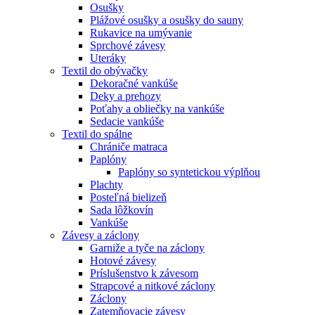
Osušky
Plážové osušky a osušky do sauny
Rukavice na umývanie
Sprchové závesy
Uteráky
Textil do obývačky
Dekoračné vankúše
Deky a prehozy
Poťahy a obliečky na vankúše
Sedacie vankúše
Textil do spálne
Chrániče matraca
Paplóny
Paplóny so syntetickou výplňou
Plachty
Posteľná bielizeň
Sada lôžkovín
Vankúše
Závesy a záclony
Garniže a tyče na záclony
Hotové závesy
Príslušenstvo k závesom
Strapcové a nitkové záclony
Záclony
Zatemňovacie závesy