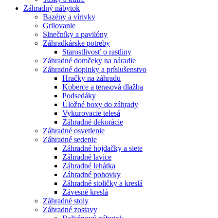
Záhradný nábytok
Bazény a vírivky
Grilovanie
Slnečníky a pavilóny
Záhradkárske potreby
Starostlivosť o rastliny
Záhradné domčeky na náradie
Záhradné doplnky a príslušenstvo
Hračky na záhradu
Koberce a terasová dlažba
Podsedáky
Úložné boxy do záhrady
Vykurovacie telesá
Záhradné dekorácie
Záhradné osvetlenie
Záhradné sedenie
Záhradné hojdačky a siete
Záhradné lavice
Záhradné lehátka
Záhradné pohovky
Záhradné stoličky a kreslá
Závesné kreslá
Záhradné stoly
Záhradné zostavy