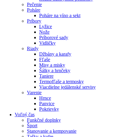
Pečenie
Poháre
Poháre na víno a sekt
Príbory
Lyžice
Nože
Príborové sady
Vidličky
Riady
Džbány a karafy
Fľaše
Misy a misky
Šálky a hrnčeky
Taniere
Termofľaše a termosky
Viacdielne jedálenské servisy
Varenie
Hrnce
Panvice
Pokrievky
Voľný čas
Funkčné doplnky
Šport
Stanovanie a kempovanie
Tašky a kufre