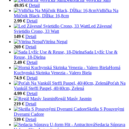
Dekoračná Vetvička Sam
49.95 €
Detail
Vidlička Na
Múčnik Black, Dĺžka: 16,8cm
2.99 €
Detail
Led Závesné
Svietidlo Crono, 33 Watt
149 €
Detail
Vitrína Nepal
269 €
Detail
Sada Lyžíc Use &
Reuse, 18-Dielna
2.49 €
Detail
Horná
Kuchynská Skrinka Venezia - Valero Biela
74.9 €
Detail
Poťah Na
Vankúš Steffi Paspel, 40/40cm, Zelená
4.99 €
Detail
Regál Masív Jasmin
219 €
Detail
Skriňa S Posuvnými
Dverami Cadore
539 €
Detail
Sedacia Súprava