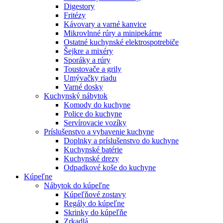
Digestory
Fritézy
Kávovary a varné kanvice
Mikrovlnné rúry a minipekárne
Ostatné kuchynské elektrospotrebiče
Šejkre a mixéry
Sporáky a rúry
Toustovače a grily
Umývačky riadu
Varné dosky
Kuchynský nábytok
Komody do kuchyne
Police do kuchyne
Servírovacie vozíky
Príslušenstvo a vybavenie kuchyne
Doplnky a príslušenstvo do kuchyne
Kuchynské batérie
Kuchynské drezy
Odpadkové koše do kuchyne
Kúpeľne
Nábytok do kúpeľne
Kúpeľňové zostavy
Regály do kúpeľne
Skrinky do kúpeľňe
Zrkadlá