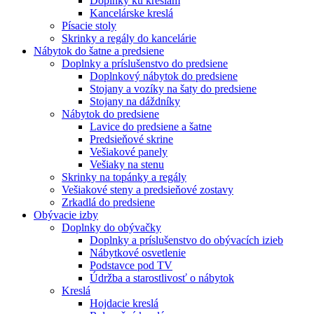
Doplnky ku kreslám
Kancelárske kreslá
Písacie stoly
Skrinky a regály do kancelárie
Nábytok do šatne a predsiene
Doplnky a príslušenstvo do predsiene
Doplnkový nábytok do predsiene
Stojany a vozíky na šaty do predsiene
Stojany na dáždníky
Nábytok do predsiene
Lavice do predsiene a šatne
Predsieňové skrine
Vešiakové panely
Vešiaky na stenu
Skrinky na topánky a regály
Vešiakové steny a predsieňové zostavy
Zrkadlá do predsiene
Obývacie izby
Doplnky do obývačky
Doplnky a príslušenstvo do obývacích izieb
Nábytkové osvetlenie
Podstavce pod TV
Údržba a starostlivosť o nábytok
Kreslá
Hojdacie kreslá