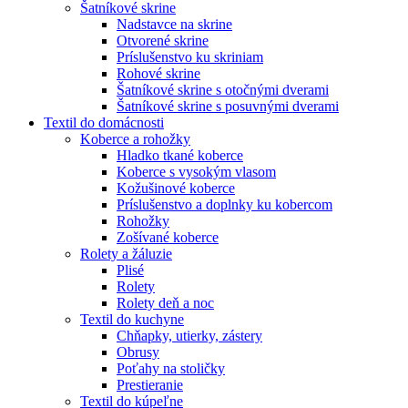
Šatníkové skrine
Nadstavce na skrine
Otvorené skrine
Príslušenstvo ku skriniam
Rohové skrine
Šatníkové skrine s otočnými dverami
Šatníkové skrine s posuvnými dverami
Textil do domácnosti
Koberce a rohožky
Hladko tkané koberce
Koberce s vysokým vlasom
Kožušinové koberce
Príslušenstvo a doplnky ku kobercom
Rohožky
Zošívané koberce
Rolety a žáluzie
Plisé
Rolety
Rolety deň a noc
Textil do kuchyne
Chňapky, utierky, zástery
Obrusy
Poťahy na stoličky
Prestieranie
Textil do kúpeľne