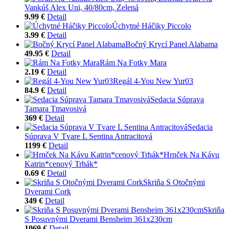
Vankúš Alex Uni, 40/80cm, Zelená
9.99 €
Detail
Úchytné Háčiky Piccolo
3.99 €
Detail
Bočný Krycí Panel Alabama
49.95 €
Detail
Rám Na Fotky Mara
2.19 €
Detail
Regál 4-You New Yur03
84.9 €
Detail
Sedacia Súprava
Tamara Tmavosivá
369 €
Detail
Sedacia
Súprava V Tvare L Sentina Antracitová
1199 €
Detail
Hrnček Na Kávu
Katrin*cenový Trhák*
0.69 €
Detail
Skriňa S Otočnými
Dverami Cork
349 €
Detail
Skriňa
S Posuvnými Dverami Bensheim 361x230cm
1069 €
Detail