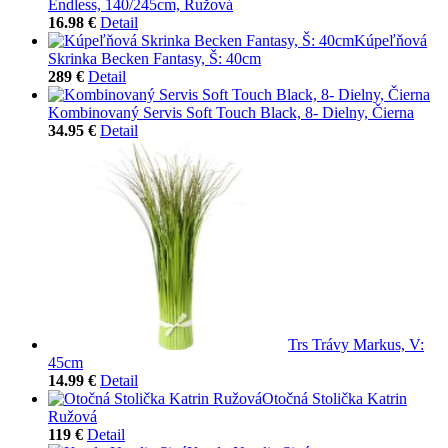
Endless, 140/245cm, Ružová
16.98 €
Detail
Kúpeľňová
Skrinka Becken Fantasy, Š: 40cm
289 €
Detail
Kombinovaný Servis Soft Touch Black, 8- Dielny, Čierna
34.95 €
Detail
Trs Trávy Markus, V:
45cm
14.99 €
Detail
Otočná Stolička Katrin
Ružová
119 €
Detail