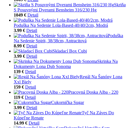
Skriňa
S Posuvnými Dverami Bensheim 316/230 Hg
1049 €
Detail
Poduška Na Sedenie Lola-Based-40/40/2cm, Modrá
3.99 €
Detail
Poduška
Na Sedenie Spirit, 38/38cm, Antracitová
8.99 €
Detail
Skladací Box Cubi
3.99 €
Detail
Skrinka Na
Dokumenty Lona Dub Sonoma
139 €
Detail
Regál Na Šanóny Lona
Xxl Biely
159 €
Detail
Pracovná Doska Alba - 220
119 €
Detail
Cukornička Sugar
3.99 €
Detail
Tyč Na Záves Do
Kúpeľne Renate
14.99 €
Detail