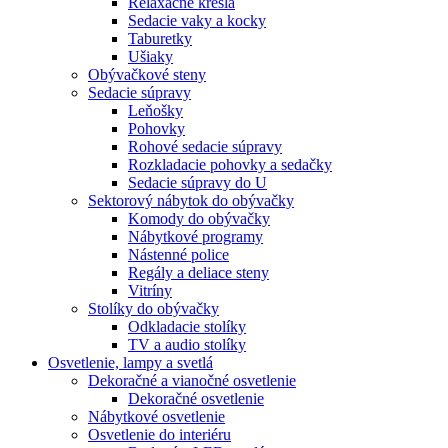
Relaxačné kreslá
Sedacie vaky a kocky
Taburetky
Ušiaky
Obývačkové steny
Sedacie súpravy
Leňošky
Pohovky
Rohové sedacie súpravy
Rozkladacie pohovky a sedačky
Sedacie súpravy do U
Sektorový nábytok do obývačky
Komody do obývačky
Nábytkové programy
Nástenné police
Regály a deliace steny
Vitríny
Stolíky do obývačky
Odkladacie stolíky
TV a audio stolíky
Osvetlenie, lampy a svetlá
Dekoračné a vianočné osvetlenie
Dekoračné osvetlenie
Nábytkové osvetlenie
Osvetlenie do interiéru