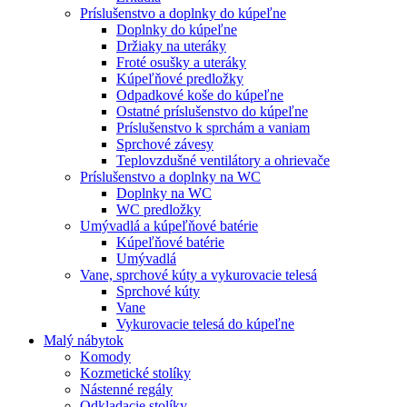
Príslušenstvo a doplnky do kúpeľne
Doplnky do kúpeľne
Držiaky na uteráky
Froté osušky a uteráky
Kúpeľňové predložky
Odpadkové koše do kúpeľne
Ostatné príslušenstvo do kúpeľne
Príslušenstvo k sprchám a vaniam
Sprchové závesy
Teplovzdušné ventilátory a ohrievače
Príslušenstvo a doplnky na WC
Doplnky na WC
WC predložky
Umývadlá a kúpeľňové batérie
Kúpeľňové batérie
Umývadlá
Vane, sprchové kúty a vykurovacie telesá
Sprchové kúty
Vane
Vykurovacie telesá do kúpeľne
Malý nábytok
Komody
Kozmetické stolíky
Nástenné regály
Odkladacie stolíky