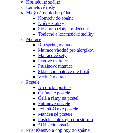
Kompletné spálne
Lamelové rošty
Malý nábytok do spálne
Komody do spálne
Nočné stolíky
Stojany na šaty a oblečenie
Toaletné a kozmetické stolíky
Matrace
Boxspring matrace
Matrace vhodné pro alergikov
Matracové sety
Penové matrace
Pružinové matrace
Skladacie matrace pre hostí
Vrchné matrace
Postele
Americké postele
Čalúnené postele
Čelá a rámy na posteľ
Futónové postele
Jednolôžkové postele
Manželské postele
Postele s úložným priestorom
Sklápacie postele
Príslušenstvo a doplnky do spálne