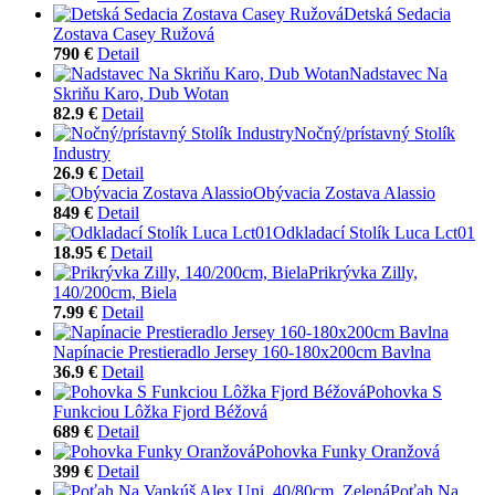
Detská Sedacia
Zostava Casey Ružová
790 €
Detail
Nadstavec Na
Skriňu Karo, Dub Wotan
82.9 €
Detail
Nočný/prístavný Stolík
Industry
26.9 €
Detail
Obývacia Zostava Alassio
849 €
Detail
Odkladací Stolík Luca Lct01
18.95 €
Detail
Prikrývka Zilly,
140/200cm, Biela
7.99 €
Detail
Napínacie Prestieradlo Jersey 160-180x200cm Bavlna
36.9 €
Detail
Pohovka S
Funkciou Lôžka Fjord Béžová
689 €
Detail
Pohovka Funky Oranžová
399 €
Detail
Poťah Na