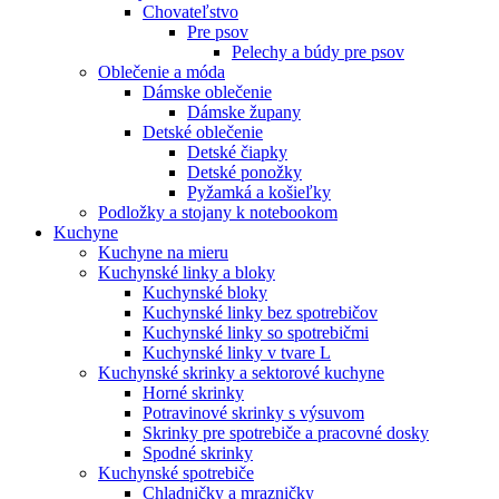
Chovateľstvo
Pre psov
Pelechy a búdy pre psov
Oblečenie a móda
Dámske oblečenie
Dámske župany
Detské oblečenie
Detské čiapky
Detské ponožky
Pyžamká a košieľky
Podložky a stojany k notebookom
Kuchyne
Kuchyne na mieru
Kuchynské linky a bloky
Kuchynské bloky
Kuchynské linky bez spotrebičov
Kuchynské linky so spotrebičmi
Kuchynské linky v tvare L
Kuchynské skrinky a sektorové kuchyne
Horné skrinky
Potravinové skrinky s výsuvom
Skrinky pre spotrebiče a pracovné dosky
Spodné skrinky
Kuchynské spotrebiče
Chladničky a mrazničky