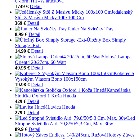
U-form Hit - Antracitová
1749 €
Detail
Jedálenský
Stôl Z Masívu Micky 100x100 Cm
369 €
Detail
Tanier Na Sviečky Tray
8.99 €
Detail
Úložný Box Simply
Storage -Ext-
14.99 €
Detail
Stolová Lampa
Orient4 20/27cm, 60 Watt
49.95 €
Detail
Koberec S
Vysokým Vlasom Bono 100x150cm
19.98 €
Detail
Kancelárska
Stolička Oxford 1 Koža Hnedá
429 €
Detail
Lavica Hnedá
279 €
Detail
Led
Stropné Svietidlo Airi, 79,8/50/5,3 Cm, Max. 30w
89.9 €
Detail
Hotový Záves