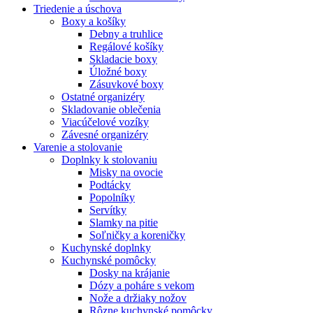
Triedenie a úschova
Boxy a košíky
Debny a truhlice
Regálové košíky
Skladacie boxy
Úložné boxy
Zásuvkové boxy
Ostatné organizéry
Skladovanie oblečenia
Viacúčelové vozíky
Závesné organizéry
Varenie a stolovanie
Doplnky k stolovaniu
Misky na ovocie
Podtácky
Popolníky
Servítky
Slamky na pitie
Soľničky a koreničky
Kuchynské doplnky
Kuchynské pomôcky
Dosky na krájanie
Dózy a poháre s vekom
Nože a držiaky nožov
Rôzne kuchynské pomôcky