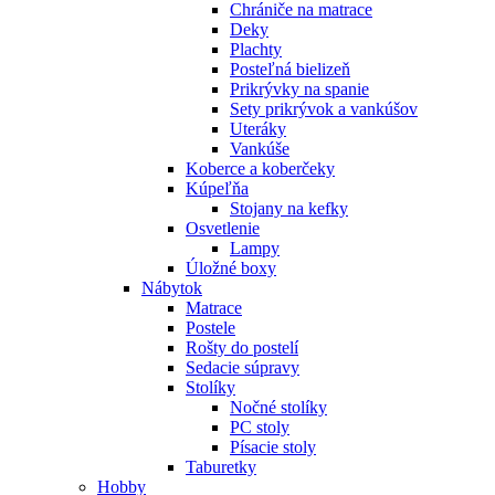
Chrániče na matrace
Deky
Plachty
Posteľná bielizeň
Prikrývky na spanie
Sety prikrývok a vankúšov
Uteráky
Vankúše
Koberce a koberčeky
Kúpeľňa
Stojany na kefky
Osvetlenie
Lampy
Úložné boxy
Nábytok
Matrace
Postele
Rošty do postelí
Sedacie súpravy
Stolíky
Nočné stolíky
PC stoly
Písacie stoly
Taburetky
Hobby