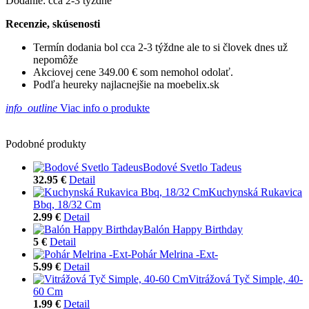
Dodanie: cca 2-3 týždne
Recenzie, skúsenosti
Termín dodania bol cca 2-3 týždne ale to si človek dnes už
nepomôže
Akciovej cene 349.00 € som nemohol odolať.
Podľa heureky najlacnejšie na moebelix.sk
info_outline
Viac info o produkte
Podobné produkty
Bodové Svetlo Tadeus
32.95 €
Detail
Kuchynská Rukavica
Bbq, 18/32 Cm
2.99 €
Detail
Balón Happy Birthday
5 €
Detail
Pohár Melrina -Ext-
5.99 €
Detail
Vitrážová Tyč Simple, 40-
60 Cm
1.99 €
Detail