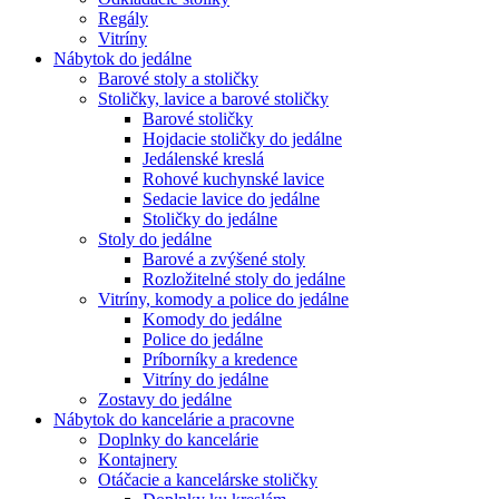
Regály
Vitríny
Nábytok do jedálne
Barové stoly a stoličky
Stoličky, lavice a barové stoličky
Barové stoličky
Hojdacie stoličky do jedálne
Jedálenské kreslá
Rohové kuchynské lavice
Sedacie lavice do jedálne
Stoličky do jedálne
Stoly do jedálne
Barové a zvýšené stoly
Rozložitelné stoly do jedálne
Vitríny, komody a police do jedálne
Komody do jedálne
Police do jedálne
Príborníky a kredence
Vitríny do jedálne
Zostavy do jedálne
Nábytok do kancelárie a pracovne
Doplnky do kancelárie
Kontajnery
Otáčacie a kancelárske stoličky