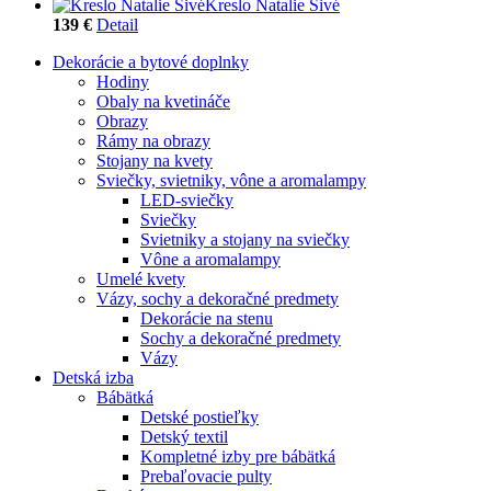
Kreslo Natalie Sivé
139 €
Detail
Dekorácie a bytové doplnky
Hodiny
Obaly na kvetináče
Obrazy
Rámy na obrazy
Stojany na kvety
Sviečky, svietniky, vône a aromalampy
LED-sviečky
Sviečky
Svietniky a stojany na sviečky
Vône a aromalampy
Umelé kvety
Vázy, sochy a dekoračné predmety
Dekorácie na stenu
Sochy a dekoračné predmety
Vázy
Detská izba
Bábätká
Detské postieľky
Detský textil
Kompletné izby pre bábätká
Prebaľovacie pulty