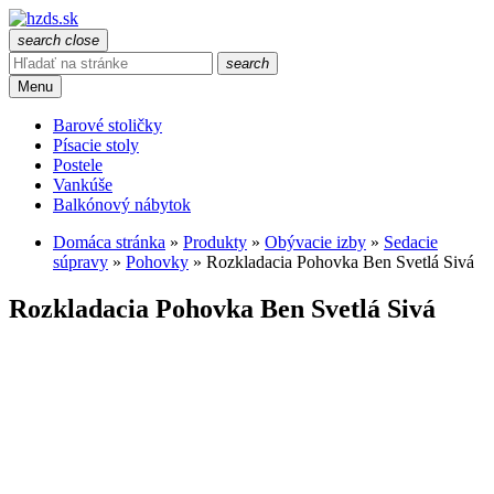
search
close
search
Menu
Barové stoličky
Písacie stoly
Postele
Vankúše
Balkónový nábytok
Domáca stránka
»
Produkty
»
Obývacie izby
»
Sedacie
súpravy
»
Pohovky
»
Rozkladacia Pohovka Ben Svetlá Sivá
Rozkladacia Pohovka Ben Svetlá Sivá