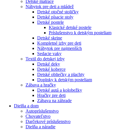
Detské matrace
Nábytok pre deti a mládež
Detské otočné stoličky
Detské písacie stoly
Detské postele
Klasické detské postele
Príslušenstvo k detským posteliam
Detské skrine
Kompletné izby pre deti
Nábytok pre najmenších
Sedacie vaky
Textil do detskej izby
Detské deky
Detské koberce
Detské obliečky a plachty
Doplnky k detským posteliam
Zábava a hračky
Detské autá a kolobežky
Hračky pre deti
Zábava na záhrade
Dielňa a dom
Autopríslušenstvo
Chovateľstvo
Darčekové príslušenstvo
Dielňa a náradie