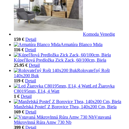
Komoda Venedig
159 €
Detail
Armatúra Blanco Mida
116 €
Detail
Kúpeľňová Predložka Zick Zack, 60/100cm, Biela
25.95 €
Detail
Rolovateľný Rošt
140x200 Buk
119 €
Detail
Led Žiarovka
C80195mm, E14, 4 Watt
1 €
Detail
Manželská Posteľ Z Borovice Thea, 140x200 Cm, Biela
169 €
Detail
Vstavaná
Mikrovlnná Rúra Amw 730 Nb
399 €
Detail