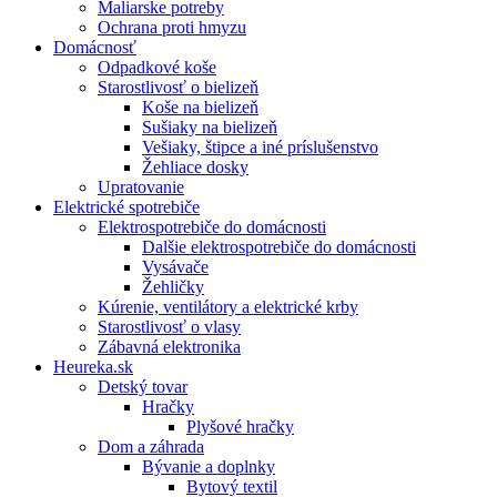
Maliarske potreby
Ochrana proti hmyzu
Domácnosť
Odpadkové koše
Starostlivosť o bielizeň
Koše na bielizeň
Sušiaky na bielizeň
Vešiaky, štipce a iné príslušenstvo
Žehliace dosky
Upratovanie
Elektrické spotrebiče
Elektrospotrebiče do domácnosti
Dalšie elektrospotrebiče do domácnosti
Vysávače
Žehličky
Kúrenie, ventilátory a elektrické krby
Starostlivosť o vlasy
Zábavná elektronika
Heureka.sk
Detský tovar
Hračky
Plyšové hračky
Dom a záhrada
Bývanie a doplnky
Bytový textil