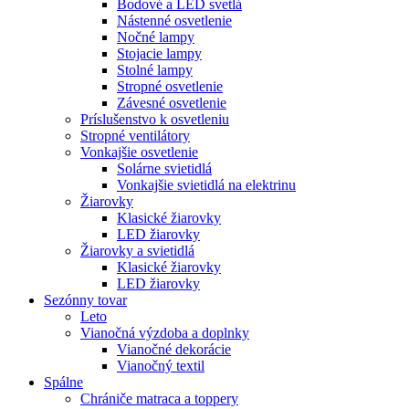
Bodové a LED svetlá
Nástenné osvetlenie
Nočné lampy
Stojacie lampy
Stolné lampy
Stropné osvetlenie
Závesné osvetlenie
Príslušenstvo k osvetleniu
Stropné ventilátory
Vonkajšie osvetlenie
Solárne svietidlá
Vonkajšie svietidlá na elektrinu
Žiarovky
Klasické žiarovky
LED žiarovky
Žiarovky a svietidlá
Klasické žiarovky
LED žiarovky
Sezónny tovar
Leto
Vianočná výzdoba a doplnky
Vianočné dekorácie
Vianočný textil
Spálne
Chrániče matraca a toppery