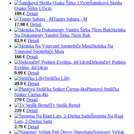
Šatníková Skriňa
Osaka Šírka 135cm
189 €
Detail
Tanier Sahara - M
17.98 €
Detail
Skrinka
Na Dokumenty Vandol Šírka 70cm Buk
82.9 €
Detail
Skrinka Na
Vstavané Spotrebiče Maja
166 €
Detail
Dekoračný Podnos
Evelina, 44/14cm
9.99 €
Detail
Stolička Lilly
49.9 €
Detail
Plastová Stolička
Spiker Čierna-4ks
279 €
Detail
Tv Stolík Bernd
229 €
Detail
Špongia Na Riad
Lars, 2-Dielna Sada
2.79 €
Detail
Nástenný Vešiak