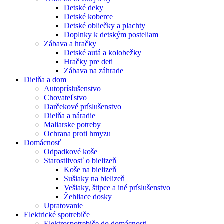
Detské deky
Detské koberce
Detské obliečky a plachty
Doplnky k detským posteliam
Zábava a hračky
Detské autá a kolobežky
Hračky pre deti
Zábava na záhrade
Dielňa a dom
Autopríslušenstvo
Chovateľstvo
Darčekové príslušenstvo
Dielňa a náradie
Maliarske potreby
Ochrana proti hmyzu
Domácnosť
Odpadkové koše
Starostlivosť o bielizeň
Koše na bielizeň
Sušiaky na bielizeň
Vešiaky, štipce a iné príslušenstvo
Žehliace dosky
Upratovanie
Elektrické spotrebiče
Elektrospotrebiče do domácnosti