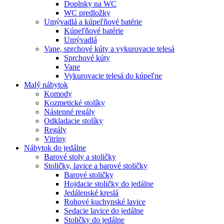
Doplnky na WC
WC predložky
Umývadlá a kúpeľňové batérie
Kúpeľňové batérie
Umývadlá
Vane, sprchové kúty a vykurovacie telesá
Sprchové kúty
Vane
Vykurovacie telesá do kúpeľne
Malý nábytok
Komody
Kozmetické stolíky
Nástenné regály
Odkladacie stolíky
Regály
Vitríny
Nábytok do jedálne
Barové stoly a stoličky
Stoličky, lavice a barové stoličky
Barové stoličky
Hojdacie stoličky do jedálne
Jedálenské kreslá
Rohové kuchynské lavice
Sedacie lavice do jedálne
Stoličky do jedálne