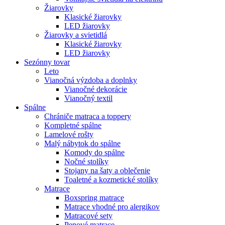
Žiarovky
Klasické žiarovky
LED žiarovky
Žiarovky a svietidlá
Klasické žiarovky
LED žiarovky
Sezónny tovar
Leto
Vianočná výzdoba a doplnky
Vianočné dekorácie
Vianočný textil
Spálne
Chrániče matraca a toppery
Kompletné spálne
Lamelové rošty
Malý nábytok do spálne
Komody do spálne
Nočné stolíky
Stojany na šaty a oblečenie
Toaletné a kozmetické stolíky
Matrace
Boxspring matrace
Matrace vhodné pro alergikov
Matracové sety
Penové matrace