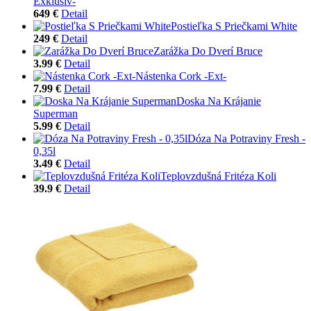
Exklusiv-
649 €
Detail
Postieľka S Priečkami White
249 €
Detail
Zarážka Do Dverí Bruce
3.99 €
Detail
Nástenka Cork -Ext-
7.99 €
Detail
Doska Na Krájanie
Superman
5.99 €
Detail
Dóza Na Potraviny Fresh -
0,35l
3.49 €
Detail
Teplovzdušná Fritéza Koli
39.9 €
Detail