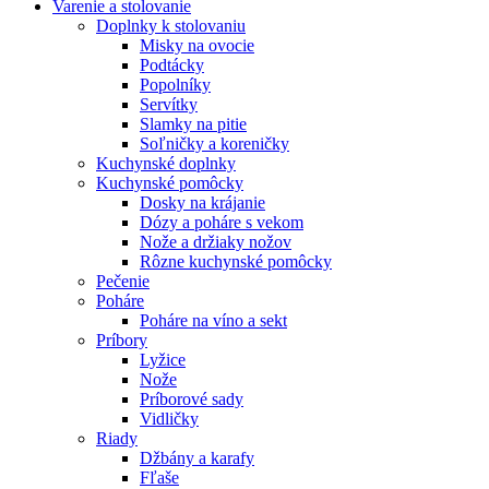
Varenie a stolovanie
Doplnky k stolovaniu
Misky na ovocie
Podtácky
Popolníky
Servítky
Slamky na pitie
Soľničky a koreničky
Kuchynské doplnky
Kuchynské pomôcky
Dosky na krájanie
Dózy a poháre s vekom
Nože a držiaky nožov
Rôzne kuchynské pomôcky
Pečenie
Poháre
Poháre na víno a sekt
Príbory
Lyžice
Nože
Príborové sady
Vidličky
Riady
Džbány a karafy
Fľaše