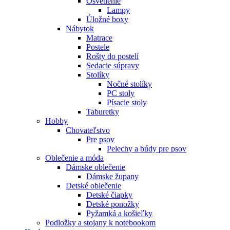
Osvetlenie
Lampy
Úložné boxy
Nábytok
Matrace
Postele
Rošty do postelí
Sedacie súpravy
Stolíky
Nočné stolíky
PC stoly
Písacie stoly
Taburetky
Hobby
Chovateľstvo
Pre psov
Pelechy a búdy pre psov
Oblečenie a móda
Dámske oblečenie
Dámske župany
Detské oblečenie
Detské čiapky
Detské ponožky
Pyžamká a košieľky
Podložky a stojany k notebookom