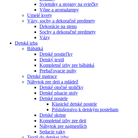
Svietniky a stojany na sviečky
Vône a aromalampy
Umelé kvety
Vázy, sochy a dekoračné predmety
Dekorácie na stenu
Sochy a dekoračné predmety
Vázy
Detská izba
Bábätká
Detské postieľky
Detský textil
Kompletné izby pre bábätká
Prebaľovacie pulty
Detské matrace
Nábytok pre deti a mládež
Detské otočné stoličky
Detské písacie stoly
Detské postele
Klasické detské postele
Príslušenstvo k detským posteliam
Detské skrine
Kompletné izby pre deti
Nábytok pre najmenších
Sedacie vaky
Textil do detskej izby