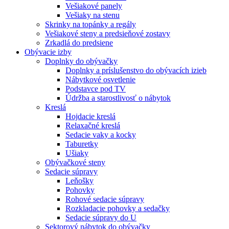
Vešiakové panely
Vešiaky na stenu
Skrinky na topánky a regály
Vešiakové steny a predsieňové zostavy
Zrkadlá do predsiene
Obývacie izby
Doplnky do obývačky
Doplnky a príslušenstvo do obývacích izieb
Nábytkové osvetlenie
Podstavce pod TV
Údržba a starostlivosť o nábytok
Kreslá
Hojdacie kreslá
Relaxačné kreslá
Sedacie vaky a kocky
Taburetky
Ušiaky
Obývačkové steny
Sedacie súpravy
Leňošky
Pohovky
Rohové sedacie súpravy
Rozkladacie pohovky a sedačky
Sedacie súpravy do U
Sektorový nábytok do obývačky