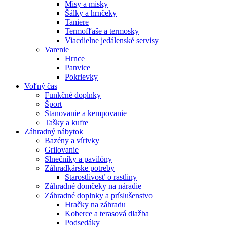
Misy a misky
Šálky a hrnčeky
Taniere
Termofľaše a termosky
Viacdielne jedálenské servisy
Varenie
Hrnce
Panvice
Pokrievky
Voľný čas
Funkčné doplnky
Šport
Stanovanie a kempovanie
Tašky a kufre
Záhradný nábytok
Bazény a vírivky
Grilovanie
Slnečníky a pavilóny
Záhradkárske potreby
Starostlivosť o rastliny
Záhradné domčeky na náradie
Záhradné doplnky a príslušenstvo
Hračky na záhradu
Koberce a terasová dlažba
Podsedáky