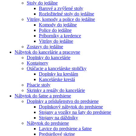
Stoly do jedálne
Barové a zvýšené stoly
Rozložitelné stoly do jedálne
Vitríny, komody a police do jedálne
Komody do jedálne
Police do jedálne
Príborníky a kredence
Vitríny do jedálne
Zostavy do jedálne
Nábytok do kancelárie a pracovne
Doplnky do kancelárie
Kontajnery
Otáčacie a kancelárske stoličky
Doplnky ku kreslám
Kancelárske kreslá
Písacie stoly
Skrinky a regály do kancelárie
Nábytok do šatne a predsiene
Doplnky a príslušenstvo do predsiene
Doplnkový nábytok do predsiene
Stojany a vozíky na šaty do predsiene
Stojany na dáždníky
Nábytok do predsiene
Lavice do predsiene a šatne
Predsieňové skrine