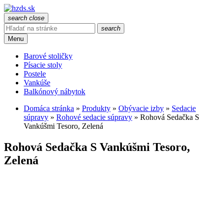
search
close
search
Menu
Barové stoličky
Písacie stoly
Postele
Vankúše
Balkónový nábytok
Domáca stránka
»
Produkty
»
Obývacie izby
»
Sedacie
súpravy
»
Rohové sedacie súpravy
»
Rohová Sedačka S
Vankúšmi Tesoro, Zelená
Rohová Sedačka S Vankúšmi Tesoro,
Zelená