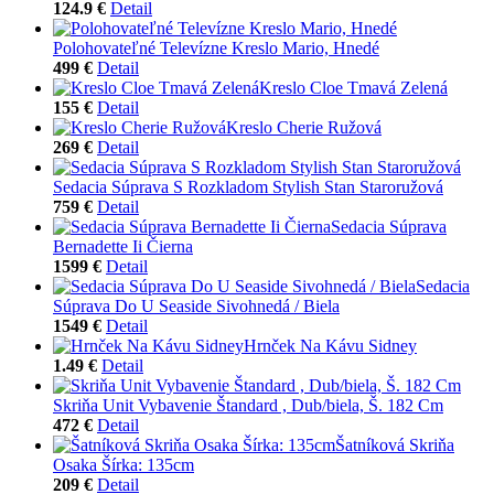
124.9 €
Detail
Polohovateľné Televízne Kreslo Mario, Hnedé
499 €
Detail
Kreslo Cloe Tmavá Zelená
155 €
Detail
Kreslo Cherie Ružová
269 €
Detail
Sedacia Súprava S Rozkladom Stylish Stan Staroružová
759 €
Detail
Sedacia Súprava
Bernadette Ii Čierna
1599 €
Detail
Sedacia
Súprava Do U Seaside Sivohnedá / Biela
1549 €
Detail
Hrnček Na Kávu Sidney
1.49 €
Detail
Skriňa Unit Vybavenie Štandard , Dub/biela, Š. 182 Cm
472 €
Detail
Šatníková Skriňa
Osaka Šírka: 135cm
209 €
Detail