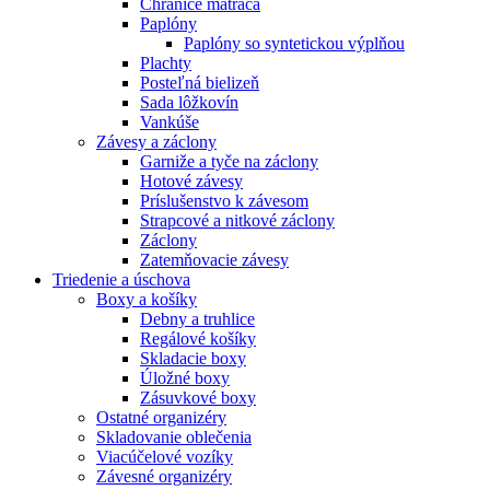
Chrániče matraca
Paplóny
Paplóny so syntetickou výplňou
Plachty
Posteľná bielizeň
Sada lôžkovín
Vankúše
Závesy a záclony
Garniže a tyče na záclony
Hotové závesy
Príslušenstvo k závesom
Strapcové a nitkové záclony
Záclony
Zatemňovacie závesy
Triedenie a úschova
Boxy a košíky
Debny a truhlice
Regálové košíky
Skladacie boxy
Úložné boxy
Zásuvkové boxy
Ostatné organizéry
Skladovanie oblečenia
Viacúčelové vozíky
Závesné organizéry