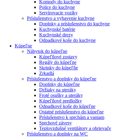
Komody do kuchyne
Police do kuchyne
Servírovacie vozíky
Príslušenstvo a vybavenie kuchyne
Doplnky a príslušenstvo do kuchyne
Kuchynské batérie
Kuchynské drezy
Odpadkové koše do kuchyne
Kúpeľne
Nábytok do kúpeľne
Kúpeľňové zostavy
Regály do kúpeľne
Skrinky do kúpeľňe
Zrkadlá
Príslušenstvo a doplnky do kúpeľne
Doplnky do kúpeľne
Držiaky na uteráky
Froté osušky a uteráky
Kúpeľňové predložky
Odpadkové koše do kúpeľne
Ostatné príslušenstvo do kúpeľne
Príslušenstvo k sprchám a vaniam
Sprchové závesy
Teplovzdušné ventilátory a ohrievače
Príslušenstvo a doplnky na WC