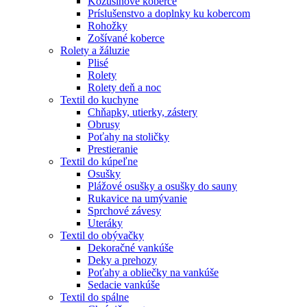
Kožušinové koberce
Príslušenstvo a doplnky ku kobercom
Rohožky
Zošívané koberce
Rolety a žáluzie
Plisé
Rolety
Rolety deň a noc
Textil do kuchyne
Chňapky, utierky, zástery
Obrusy
Poťahy na stoličky
Prestieranie
Textil do kúpeľne
Osušky
Plážové osušky a osušky do sauny
Rukavice na umývanie
Sprchové závesy
Uteráky
Textil do obývačky
Dekoračné vankúše
Deky a prehozy
Poťahy a obliečky na vankúše
Sedacie vankúše
Textil do spálne