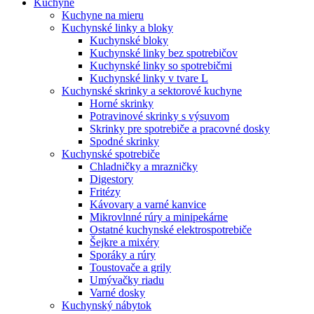
Kuchyne
Kuchyne na mieru
Kuchynské linky a bloky
Kuchynské bloky
Kuchynské linky bez spotrebičov
Kuchynské linky so spotrebičmi
Kuchynské linky v tvare L
Kuchynské skrinky a sektorové kuchyne
Horné skrinky
Potravinové skrinky s výsuvom
Skrinky pre spotrebiče a pracovné dosky
Spodné skrinky
Kuchynské spotrebiče
Chladničky a mrazničky
Digestory
Fritézy
Kávovary a varné kanvice
Mikrovlnné rúry a minipekárne
Ostatné kuchynské elektrospotrebiče
Šejkre a mixéry
Sporáky a rúry
Toustovače a grily
Umývačky riadu
Varné dosky
Kuchynský nábytok