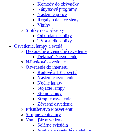
Komody do obývačky
Nábytkové programy
Nástenné police
Regály a deliace steny
Vitríny
Stolíky do obývačky
Odkladacie stolíky
TV a audio stolíky
Osvetlenie, lampy a svetlá
Dekoračné a vianočné osvetlenie
Dekoračné osvetlenie
Nábytkové osvetlenie
Osvetlenie do interiéru
Bodové a LED svetlá
Nástenné osvetlenie
Nočné lampy
Stojacie lampy
Stolné lampy
Stropné osvetlenie
Závesné osvetlenie
Príslušenstvo k osvetleniu
Stropné ventilátory
Vonkajšie osvetlenie
Solárne svietidlá
Vonkajšie svietidlá na elektrinu