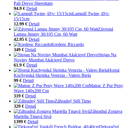
Pali Drevo Sheesham
94.9 €
Detail
Lampáš Twine, Ø/v:
15/15cm
12.99 €
Detail
Závesná
Lampa Jimmy 30/105 Cm, 60 Watt
42.95 €
Detail
Kredenc Riccardo
349 €
Detail
Stojan Na
Noviny Mumbai Akáciové Drevo
61.9 €
Detail
Horná
Kuchynská Skrinka Venezia - Valero Biela
99 €
Detail
Matrac Z Pur Peny
Wave 140x200 Cm
319 €
Detail
Záhradný Stôl Timo
329 €
Detail
Záhradná Zostava
Mariella Tmavá Sivá
1399 €
Detail
Dekoračný