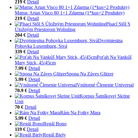
219 €
Detail
Matrac Arian Visco 80 1+1 Zdarma (1*kus=2 Produkty)
219 €
Detail
Písací Stôl S
Úložným Priestorom Wohnling
204 €
Detail
Dvojmiestna
Pohovka Luxemburg, Sivá
339 €
Detail
Poťah Na Vankúš
Mary Stick, 45/45cm
7.99 €
Detail
Spona Na Záves Glitzer
5.99 €
Detail
Vnútorné Členenie Universal
70.9 €
Detail
Korpus Šatníkovej Skrine
Unit
70 €
Detail
Rám Na Fotky Mara
5.99 €
Detail
Regál Bono
119 €
Detail
Regál Biely