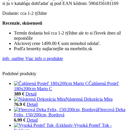
si ju v katalógu dohľadať aj pod EAN kódom: 5904356181169
Dodanie: cca 1-2 týždne
Recenzie, skúsenosti
Termín dodania bol cca 1-2 týždne ale to si človek dnes už
nepomôže
Akciovej cene 1499.00 € som nemohol odolať.
Podľa heureky najlacnejšie na moebelix.sk
info_outline
Viac info o produkte
Podobné produkty
Čalúnená Posteľ
180x200cm Mario C
389 €
Detail
Nástenná Dekorácia Mira
76.9 €
Detail
Fleecová Deka
Felix, 150/200cm, Bordová
6.99 €
Detail
Vysoká Posteľ Tuk -