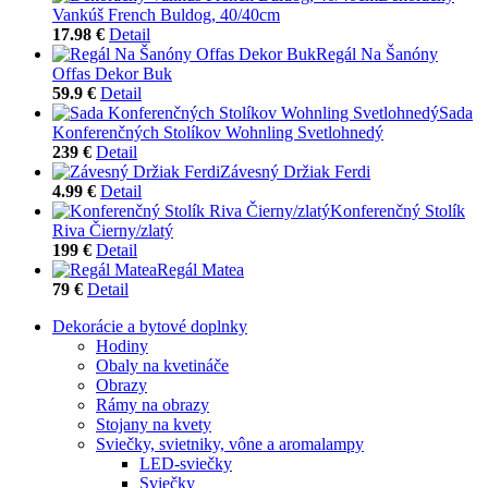
Vankúš French Buldog, 40/40cm
17.98 €
Detail
Regál Na Šanóny
Offas Dekor Buk
59.9 €
Detail
Sada
Konferenčných Stolíkov Wohnling Svetlohnedý
239 €
Detail
Závesný Držiak Ferdi
4.99 €
Detail
Konferenčný Stolík
Riva Čierny/zlatý
199 €
Detail
Regál Matea
79 €
Detail
Dekorácie a bytové doplnky
Hodiny
Obaly na kvetináče
Obrazy
Rámy na obrazy
Stojany na kvety
Sviečky, svietniky, vône a aromalampy
LED-sviečky
Sviečky