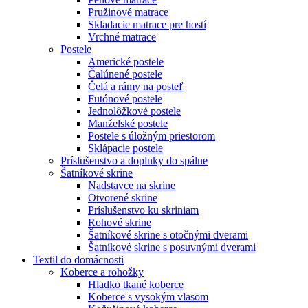
Pružinové matrace
Skladacie matrace pre hostí
Vrchné matrace
Postele
Americké postele
Čalúnené postele
Čelá a rámy na posteľ
Futónové postele
Jednolôžkové postele
Manželské postele
Postele s úložným priestorom
Sklápacie postele
Príslušenstvo a doplnky do spálne
Šatníkové skrine
Nadstavce na skrine
Otvorené skrine
Príslušenstvo ku skriniam
Rohové skrine
Šatníkové skrine s otočnými dverami
Šatníkové skrine s posuvnými dverami
Textil do domácnosti
Koberce a rohožky
Hladko tkané koberce
Koberce s vysokým vlasom