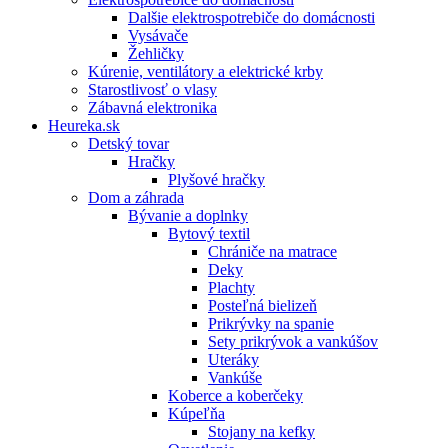
Dalšie elektrospotrebiče do domácnosti
Vysávače
Žehličky
Kúrenie, ventilátory a elektrické krby
Starostlivosť o vlasy
Zábavná elektronika
Heureka.sk
Detský tovar
Hračky
Plyšové hračky
Dom a záhrada
Bývanie a doplnky
Bytový textil
Chrániče na matrace
Deky
Plachty
Posteľná bielizeň
Prikrývky na spanie
Sety prikrývok a vankúšov
Uteráky
Vankúše
Koberce a koberčeky
Kúpeľňa
Stojany na kefky