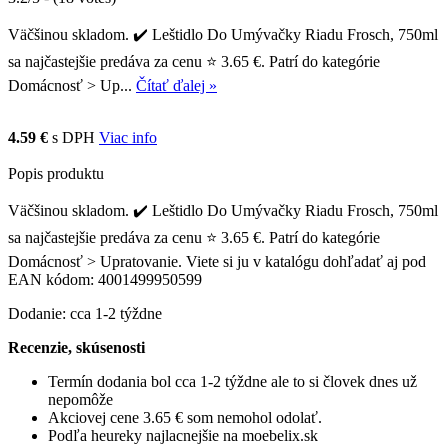
Väčšinou skladom. ✔️ Leštidlo Do Umývačky Riadu Frosch, 750ml
sa najčastejšie predáva za cenu ⭐ 3.65 €. Patrí do kategórie
Domácnosť > Up...
Čítať ďalej »
4.59 €
s DPH
Viac info
Popis produktu
Väčšinou skladom. ✔️ Leštidlo Do Umývačky Riadu Frosch, 750ml
sa najčastejšie predáva za cenu ⭐ 3.65 €. Patrí do kategórie
Domácnosť > Upratovanie. Viete si ju v katalógu dohľadať aj pod
EAN kódom: 4001499950599
Dodanie: cca 1-2 týždne
Recenzie, skúsenosti
Termín dodania bol cca 1-2 týždne ale to si človek dnes už
nepomôže
Akciovej cene 3.65 € som nemohol odolať.
Podľa heureky najlacnejšie na moebelix.sk