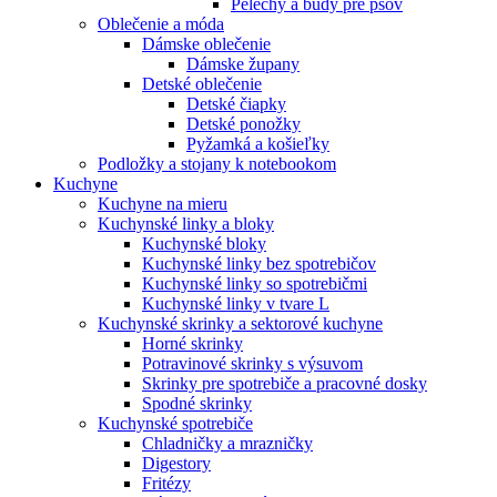
Pelechy a búdy pre psov
Oblečenie a móda
Dámske oblečenie
Dámske župany
Detské oblečenie
Detské čiapky
Detské ponožky
Pyžamká a košieľky
Podložky a stojany k notebookom
Kuchyne
Kuchyne na mieru
Kuchynské linky a bloky
Kuchynské bloky
Kuchynské linky bez spotrebičov
Kuchynské linky so spotrebičmi
Kuchynské linky v tvare L
Kuchynské skrinky a sektorové kuchyne
Horné skrinky
Potravinové skrinky s výsuvom
Skrinky pre spotrebiče a pracovné dosky
Spodné skrinky
Kuchynské spotrebiče
Chladničky a mrazničky
Digestory
Fritézy