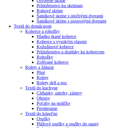
Otvorené skrine
Príslušenstvo ku skriniam
Rohové skrine
Šatníkové skrine s otočnými dverami
Šatníkové skrine s posuvnými dverami
Textil do domácnosti
Koberce a rohožky
Hladko tkané koberce
Koberce s vysokým vlasom
Kožušinové koberce
Príslušenstvo a doplnky ku kobercom
Rohožky
Zošívané koberce
Rolety a žáluzie
Plisé
Rolety
Rolety deň a noc
Textil do kuchyne
Chňapky, utierky, zástery
Obrusy
Poťahy na stoličky
Prestieranie
Textil do kúpeľne
Osušky
Plážové osušky a osušky do sauny