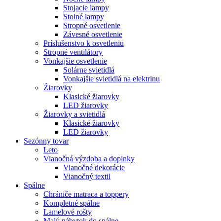
Stojacie lampy
Stolné lampy
Stropné osvetlenie
Závesné osvetlenie
Príslušenstvo k osvetleniu
Stropné ventilátory
Vonkajšie osvetlenie
Solárne svietidlá
Vonkajšie svietidlá na elektrinu
Žiarovky
Klasické žiarovky
LED žiarovky
Žiarovky a svietidlá
Klasické žiarovky
LED žiarovky
Sezónny tovar
Leto
Vianočná výzdoba a doplnky
Vianočné dekorácie
Vianočný textil
Spálne
Chrániče matraca a toppery
Kompletné spálne
Lamelové rošty
Malý nábytok do spálne