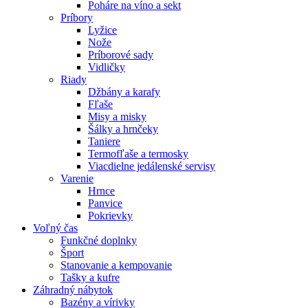
Poháre na víno a sekt
Príbory
Lyžice
Nože
Príborové sady
Vidličky
Riady
Džbány a karafy
Fľaše
Misy a misky
Šálky a hrnčeky
Taniere
Termofľaše a termosky
Viacdielne jedálenské servisy
Varenie
Hrnce
Panvice
Pokrievky
Voľný čas
Funkčné doplnky
Šport
Stanovanie a kempovanie
Tašky a kufre
Záhradný nábytok
Bazény a vírivky