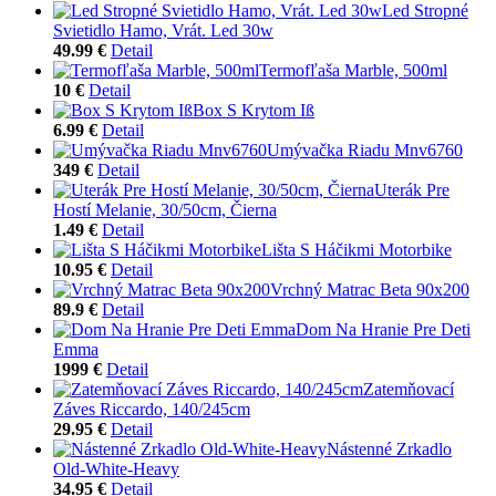
Led Stropné
Svietidlo Hamo, Vrát. Led 30w
49.99 €
Detail
Termofľaša Marble, 500ml
10 €
Detail
Box S Krytom Iß
6.99 €
Detail
Umývačka Riadu Mnv6760
349 €
Detail
Uterák Pre
Hostí Melanie, 30/50cm, Čierna
1.49 €
Detail
Lišta S Háčikmi Motorbike
10.95 €
Detail
Vrchný Matrac Beta 90x200
89.9 €
Detail
Dom Na Hranie Pre Deti
Emma
1999 €
Detail
Zatemňovací
Záves Riccardo, 140/245cm
29.95 €
Detail
Nástenné Zrkadlo
Old-White-Heavy
34.95 €
Detail