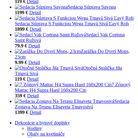
119 €
Detail
Sedacia Súprava Savona
1199 €
Detail
Sedacia Súprava S Funkciou Wega Tmavá Sivá Ľavý Roh
1899 €
Detail
Sedací Vak Cortona
Samt Ružová
79.9 €
Detail
Zarážka Do Dverí Mops,
23cm
9.99 €
Detail
Otočná Stolička Jila
Tmavá Sivá
119 €
Detail
7 Zónový
Matrac H4 Supra Hard 160x200 Cm
359 €
Detail
Sedacia
Zostava Na Terasu Elisaveta Tmavosivá
1399 €
Detail
Dekorácie a bytové doplnky
Hodiny
Obaly na kvetináče