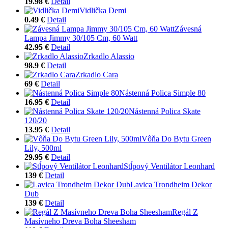
19.98 €
Detail
Vidlička Demi
0.49 €
Detail
Závesná
Lampa Jimmy 30/105 Cm, 60 Watt
42.95 €
Detail
Zrkadlo Alassio
98.9 €
Detail
Zrkadlo Cara
69 €
Detail
Nástenná Polica Simple 80
16.95 €
Detail
Nástenná Polica Skate
120/20
13.95 €
Detail
Vôňa Do Bytu Green
Lily, 500ml
29.95 €
Detail
Stĺpový Ventilátor Leonhard
139 €
Detail
Lavica Trondheim Dekor
Dub
139 €
Detail
Regál Z
Masívneho Dreva Boha Sheesham