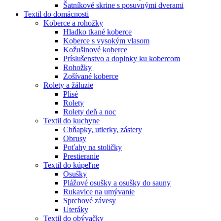
Šatníkové skrine s posuvnými dverami
Textil do domácnosti
Koberce a rohožky
Hladko tkané koberce
Koberce s vysokým vlasom
Kožušinové koberce
Príslušenstvo a doplnky ku kobercom
Rohožky
Zošívané koberce
Rolety a žáluzie
Plisé
Rolety
Rolety deň a noc
Textil do kuchyne
Chňapky, utierky, zástery
Obrusy
Poťahy na stoličky
Prestieranie
Textil do kúpeľne
Osušky
Plážové osušky a osušky do sauny
Rukavice na umývanie
Sprchové závesy
Uteráky
Textil do obývačky