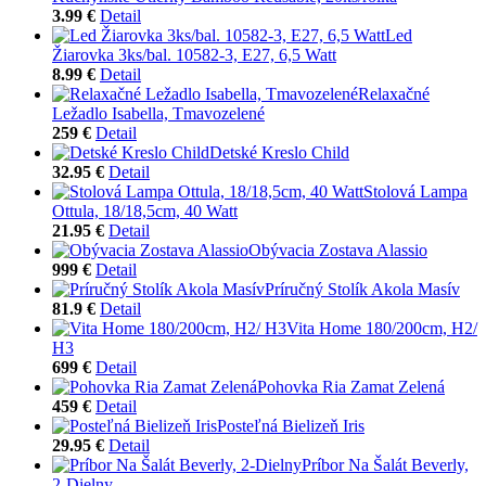
3.99 €
Detail
Led
Žiarovka 3ks/bal. 10582-3, E27, 6,5 Watt
8.99 €
Detail
Relaxačné
Ležadlo Isabella, Tmavozelené
259 €
Detail
Detské Kreslo Child
32.95 €
Detail
Stolová Lampa
Ottula, 18/18,5cm, 40 Watt
21.95 €
Detail
Obývacia Zostava Alassio
999 €
Detail
Príručný Stolík Akola Masív
81.9 €
Detail
Vita Home 180/200cm, H2/
H3
699 €
Detail
Pohovka Ria Zamat Zelená
459 €
Detail
Posteľná Bielizeň Iris
29.95 €
Detail
Príbor Na Šalát Beverly,
2-Dielny