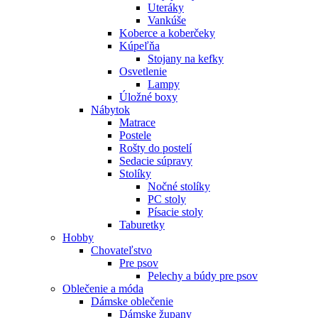
Uteráky
Vankúše
Koberce a koberčeky
Kúpeľňa
Stojany na kefky
Osvetlenie
Lampy
Úložné boxy
Nábytok
Matrace
Postele
Rošty do postelí
Sedacie súpravy
Stolíky
Nočné stolíky
PC stoly
Písacie stoly
Taburetky
Hobby
Chovateľstvo
Pre psov
Pelechy a búdy pre psov
Oblečenie a móda
Dámske oblečenie
Dámske župany