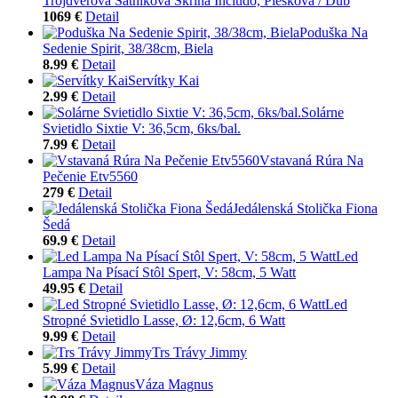
Trojdverová Šatníková Skriňa Includo, Piesková / Dub
1069 €
Detail
Poduška Na
Sedenie Spirit, 38/38cm, Biela
8.99 €
Detail
Servítky Kai
2.99 €
Detail
Solárne
Svietidlo Sixtie V: 36,5cm, 6ks/bal.
7.99 €
Detail
Vstavaná Rúra Na
Pečenie Etv5560
279 €
Detail
Jedálenská Stolička Fiona
Šedá
69.9 €
Detail
Led
Lampa Na Písací Stôl Spert, V: 58cm, 5 Watt
49.95 €
Detail
Led
Stropné Svietidlo Lasse, Ø: 12,6cm, 6 Watt
9.99 €
Detail
Trs Trávy Jimmy
5.99 €
Detail
Váza Magnus