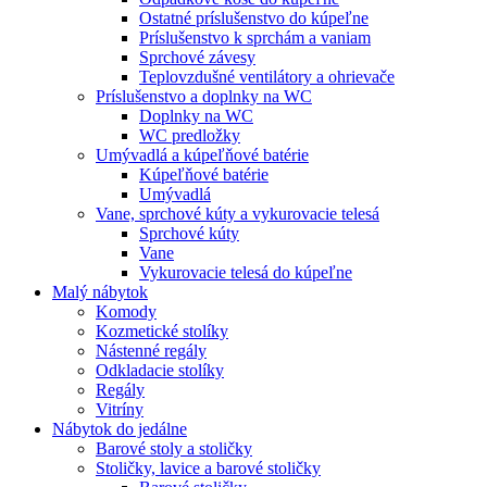
Ostatné príslušenstvo do kúpeľne
Príslušenstvo k sprchám a vaniam
Sprchové závesy
Teplovzdušné ventilátory a ohrievače
Príslušenstvo a doplnky na WC
Doplnky na WC
WC predložky
Umývadlá a kúpeľňové batérie
Kúpeľňové batérie
Umývadlá
Vane, sprchové kúty a vykurovacie telesá
Sprchové kúty
Vane
Vykurovacie telesá do kúpeľne
Malý nábytok
Komody
Kozmetické stolíky
Nástenné regály
Odkladacie stolíky
Regály
Vitríny
Nábytok do jedálne
Barové stoly a stoličky
Stoličky, lavice a barové stoličky