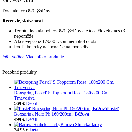
5907758727010
Dodanie: cca 8-9 týždňov
Recenzie, skúsenosti
Termín dodania bol cca 8-9 týždňov ale to si človek dnes už
nepomôže
Akciovej cene 179.00 € som nemohol odolať.
Podľa heureky najlacnejšie na moebelix.sk
info_outline
Viac info o produkte
Podobné produkty
Boxspring Posteľ S Topperom Rosa, 180x200 Cm,
Tmavosivá
569 €
Detail
Posteľ
Boxspring Nero Pl: 160/200cm, Béžová
499 €
Detail
Barová Stolička Jacky
34.95 €
Detail