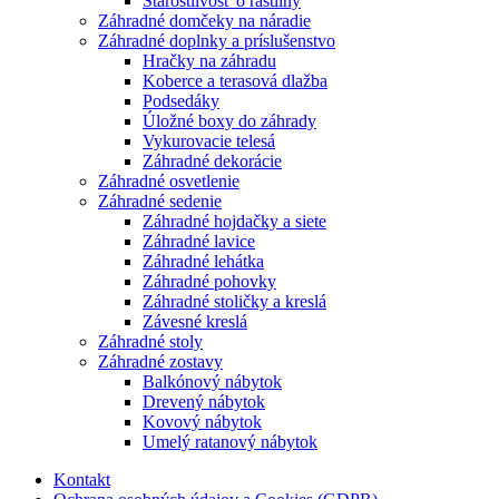
Starostlivosť o rastliny
Záhradné domčeky na náradie
Záhradné doplnky a príslušenstvo
Hračky na záhradu
Koberce a terasová dlažba
Podsedáky
Úložné boxy do záhrady
Vykurovacie telesá
Záhradné dekorácie
Záhradné osvetlenie
Záhradné sedenie
Záhradné hojdačky a siete
Záhradné lavice
Záhradné lehátka
Záhradné pohovky
Záhradné stoličky a kreslá
Závesné kreslá
Záhradné stoly
Záhradné zostavy
Balkónový nábytok
Drevený nábytok
Kovový nábytok
Umelý ratanový nábytok
Kontakt