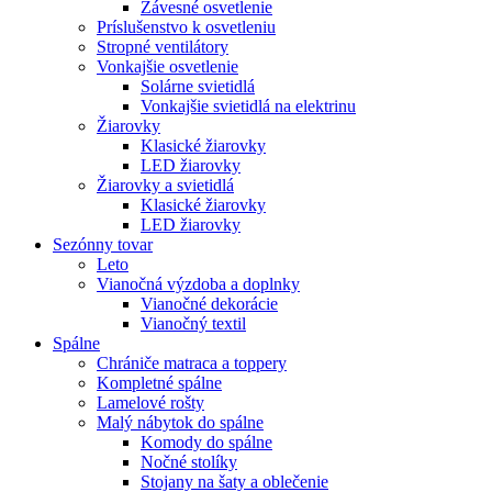
Závesné osvetlenie
Príslušenstvo k osvetleniu
Stropné ventilátory
Vonkajšie osvetlenie
Solárne svietidlá
Vonkajšie svietidlá na elektrinu
Žiarovky
Klasické žiarovky
LED žiarovky
Žiarovky a svietidlá
Klasické žiarovky
LED žiarovky
Sezónny tovar
Leto
Vianočná výzdoba a doplnky
Vianočné dekorácie
Vianočný textil
Spálne
Chrániče matraca a toppery
Kompletné spálne
Lamelové rošty
Malý nábytok do spálne
Komody do spálne
Nočné stolíky
Stojany na šaty a oblečenie