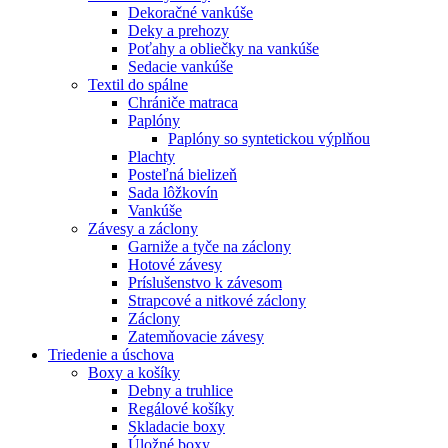
Dekoračné vankúše
Deky a prehozy
Poťahy a obliečky na vankúše
Sedacie vankúše
Textil do spálne
Chrániče matraca
Paplóny
Paplóny so syntetickou výplňou
Plachty
Posteľná bielizeň
Sada lôžkovín
Vankúše
Závesy a záclony
Garniže a tyče na záclony
Hotové závesy
Príslušenstvo k závesom
Strapcové a nitkové záclony
Záclony
Zatemňovacie závesy
Triedenie a úschova
Boxy a košíky
Debny a truhlice
Regálové košíky
Skladacie boxy
Úložné boxy