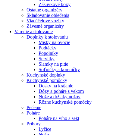
Zásuvkové boxy
Ostatné organizéry
Skladovanie oblečenia
Viacúčelové vozíky
Závesné organizéry
Varenie a stolovanie
Doplnky k stolovaniu
Misky na ovocie
Podtácky
Popolníky
Servítky
Slamky na pitie
Soľničky a koreničky
Kuchynské doplnky
Kuchynské pomôcky
Dosky na krájanie
Dózy a poháre s vekom
Nože a držiaky nožov
Rôzne kuchynské pomôcky
Pečenie
Poháre
Poháre na víno a sekt
Príbory
Lyžice
Nože