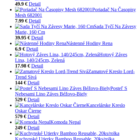
49.9 €
Detail
Poriadač Na Časopisy
Mesh 682001
7.99 €
Detail
Sada Tyčí Na Závesy
Marie, 160 Cm
39.95 €
Detail
Nástenné Hodiny Rena
6.9 €
Detail
Hotový Záves
Lina, 140/245cm, Zelená
17.98 €
Detail
Zamatové Kreslo Lord-
Trend Sivá
144 €
Detail
Posteľ S
Nebesami Lino Záves Béžovo-Biely
529 €
Detail
Kancelárske Kreslo
Oskar Čierne
579 €
Detail
Komoda Nepal
249 €
Detail
Kuchynské Utierky Bamboo Reusable, 20ks/rolka