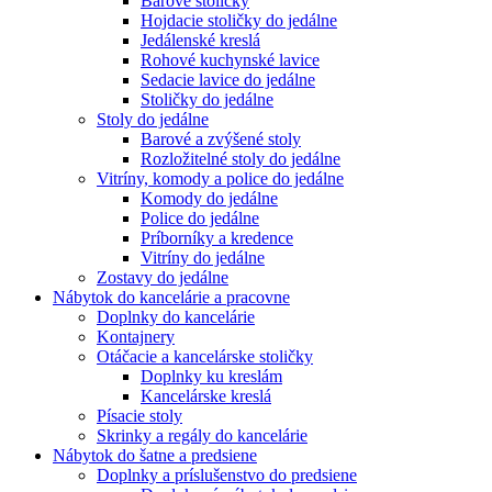
Barové stoličky
Hojdacie stoličky do jedálne
Jedálenské kreslá
Rohové kuchynské lavice
Sedacie lavice do jedálne
Stoličky do jedálne
Stoly do jedálne
Barové a zvýšené stoly
Rozložitelné stoly do jedálne
Vitríny, komody a police do jedálne
Komody do jedálne
Police do jedálne
Príborníky a kredence
Vitríny do jedálne
Zostavy do jedálne
Nábytok do kancelárie a pracovne
Doplnky do kancelárie
Kontajnery
Otáčacie a kancelárske stoličky
Doplnky ku kreslám
Kancelárske kreslá
Písacie stoly
Skrinky a regály do kancelárie
Nábytok do šatne a predsiene
Doplnky a príslušenstvo do predsiene