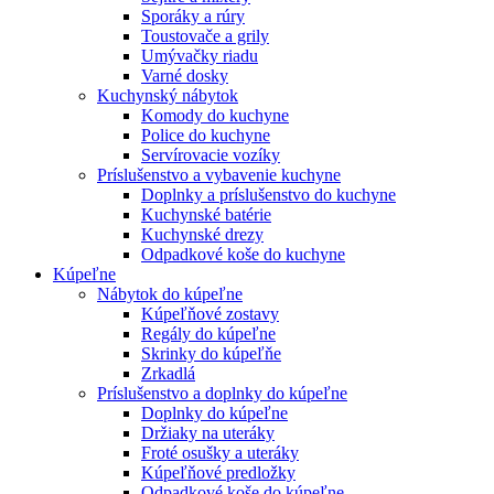
Sporáky a rúry
Toustovače a grily
Umývačky riadu
Varné dosky
Kuchynský nábytok
Komody do kuchyne
Police do kuchyne
Servírovacie vozíky
Príslušenstvo a vybavenie kuchyne
Doplnky a príslušenstvo do kuchyne
Kuchynské batérie
Kuchynské drezy
Odpadkové koše do kuchyne
Kúpeľne
Nábytok do kúpeľne
Kúpeľňové zostavy
Regály do kúpeľne
Skrinky do kúpeľňe
Zrkadlá
Príslušenstvo a doplnky do kúpeľne
Doplnky do kúpeľne
Držiaky na uteráky
Froté osušky a uteráky
Kúpeľňové predložky
Odpadkové koše do kúpeľne