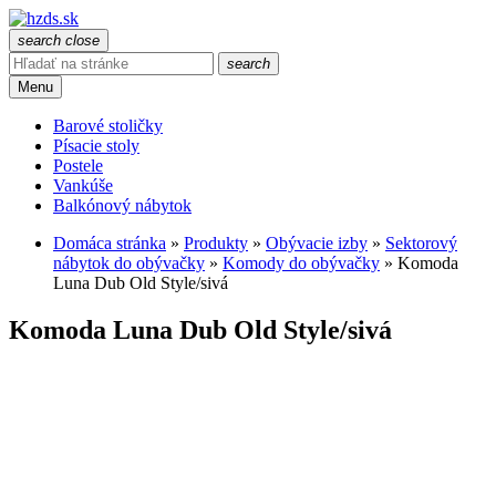
search
close
search
Menu
Barové stoličky
Písacie stoly
Postele
Vankúše
Balkónový nábytok
Domáca stránka
»
Produkty
»
Obývacie izby
»
Sektorový
nábytok do obývačky
»
Komody do obývačky
»
Komoda
Luna Dub Old Style/sivá
Komoda Luna Dub Old Style/sivá