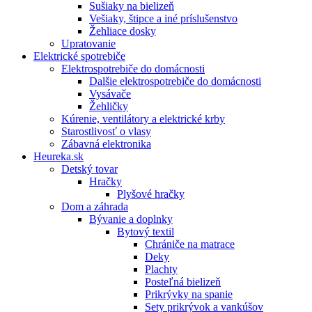
Sušiaky na bielizeň
Vešiaky, štipce a iné príslušenstvo
Žehliace dosky
Upratovanie
Elektrické spotrebiče
Elektrospotrebiče do domácnosti
Dalšie elektrospotrebiče do domácnosti
Vysávače
Žehličky
Kúrenie, ventilátory a elektrické krby
Starostlivosť o vlasy
Zábavná elektronika
Heureka.sk
Detský tovar
Hračky
Plyšové hračky
Dom a záhrada
Bývanie a doplnky
Bytový textil
Chrániče na matrace
Deky
Plachty
Posteľná bielizeň
Prikrývky na spanie
Sety prikrývok a vankúšov