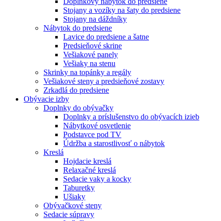
Doplnkový nábytok do predsiene
Stojany a vozíky na šaty do predsiene
Stojany na dáždníky
Nábytok do predsiene
Lavice do predsiene a šatne
Predsieňové skrine
Vešiakové panely
Vešiaky na stenu
Skrinky na topánky a regály
Vešiakové steny a predsieňové zostavy
Zrkadlá do predsiene
Obývacie izby
Doplnky do obývačky
Doplnky a príslušenstvo do obývacích izieb
Nábytkové osvetlenie
Podstavce pod TV
Údržba a starostlivosť o nábytok
Kreslá
Hojdacie kreslá
Relaxačné kreslá
Sedacie vaky a kocky
Taburetky
Ušiaky
Obývačkové steny
Sedacie súpravy