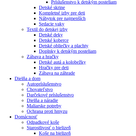
Príslušenstvo k detským posteliam
Detské skrine
Kompletné izby pre deti
Nábytok pre najmenších
Sedacie vaky
Textil do detskej izby
Detské deky
Detské koberce
Detské obliečky a plachty
Doplnky k detským posteliam
Zábava a hračky
Detské autá a kolobežky
Hračky pre deti
Zábava na záhrade
Dielňa a dom
Autopríslušenstvo
Chovateľstvo
Darčekové príslušenstvo
Dielňa a náradie
Maliarske potreby
Ochrana proti hmyzu
Domácnosť
Odpadkové koše
Starostlivosť o bielizeň
Koše na bielizeň