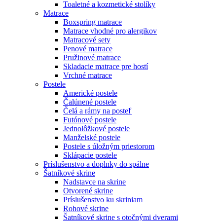
Toaletné a kozmetické stolíky
Matrace
Boxspring matrace
Matrace vhodné pro alergikov
Matracové sety
Penové matrace
Pružinové matrace
Skladacie matrace pre hostí
Vrchné matrace
Postele
Americké postele
Čalúnené postele
Čelá a rámy na posteľ
Futónové postele
Jednolôžkové postele
Manželské postele
Postele s úložným priestorom
Sklápacie postele
Príslušenstvo a doplnky do spálne
Šatníkové skrine
Nadstavce na skrine
Otvorené skrine
Príslušenstvo ku skriniam
Rohové skrine
Šatníkové skrine s otočnými dverami