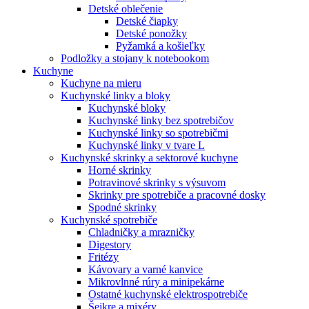
Detské oblečenie
Detské čiapky
Detské ponožky
Pyžamká a košieľky
Podložky a stojany k notebookom
Kuchyne
Kuchyne na mieru
Kuchynské linky a bloky
Kuchynské bloky
Kuchynské linky bez spotrebičov
Kuchynské linky so spotrebičmi
Kuchynské linky v tvare L
Kuchynské skrinky a sektorové kuchyne
Horné skrinky
Potravinové skrinky s výsuvom
Skrinky pre spotrebiče a pracovné dosky
Spodné skrinky
Kuchynské spotrebiče
Chladničky a mrazničky
Digestory
Fritézy
Kávovary a varné kanvice
Mikrovlnné rúry a minipekárne
Ostatné kuchynské elektrospotrebiče
Šejkre a mixéry