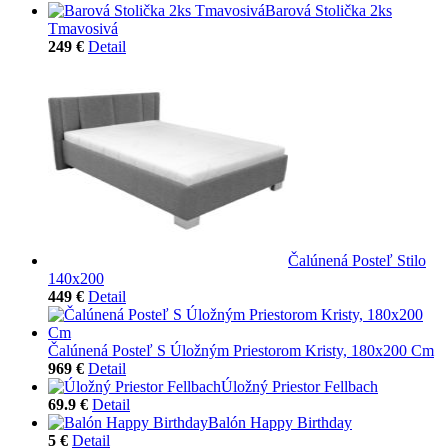
Barová Stolička 2ks
Tmavosivá
249 €
Detail
Čalúnená Posteľ Stilo
140x200
449 €
Detail
Čalúnená Posteľ S Úložným Priestorom Kristy, 180x200 Cm
969 €
Detail
Úložný Priestor Fellbach
69.9 €
Detail
Balón Happy Birthday
5 €
Detail