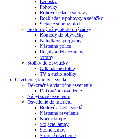
Leňošky
Pohovky
Rohové sedacie súpravy
Rozkladacie pohovky a sedačky
Sedacie súpravy do U
Sektorový nábytok do obývačky
Komody do obývačky
Nábytkové programy
Nástenné police
Regály a deliace steny
Vitríny
Stolíky do obývačky
Odkladacie stolíky
TV a audio stolíky
Osvetlenie, lampy a svetlá
Dekoračné a vianočné osvetlenie
Dekoračné osvetlenie
Nábytkové osvetlenie
Osvetlenie do interiéru
Bodové a LED svetlá
Nástenné osvetlenie
Nočné lampy
Stojacie lampy
Stolné lampy
Stropné osvetlenie