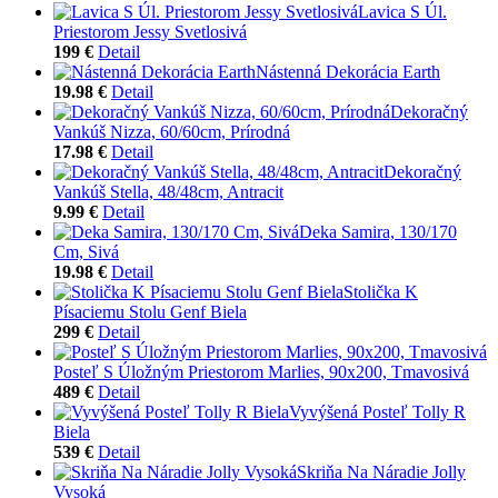
Lavica S Úl.
Priestorom Jessy Svetlosivá
199 €
Detail
Nástenná Dekorácia Earth
19.98 €
Detail
Dekoračný
Vankúš Nizza, 60/60cm, Prírodná
17.98 €
Detail
Dekoračný
Vankúš Stella, 48/48cm, Antracit
9.99 €
Detail
Deka Samira, 130/170
Cm, Sivá
19.98 €
Detail
Stolička K
Písaciemu Stolu Genf Biela
299 €
Detail
Posteľ S Úložným Priestorom Marlies, 90x200, Tmavosivá
489 €
Detail
Vyvýšená Posteľ Tolly R
Biela
539 €
Detail
Skriňa Na Náradie Jolly
Vysoká