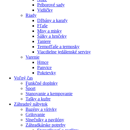
Príborové sady
Vidličky
Riady
Džbány a karafy
Fľaše
Misy a misky
Šálky a hrnčeky
Taniere
Termofľaše a termosky
Viacdielne jedálenské servisy
Varenie
Hrnce
Panvice
Pokrievky
Voľný čas
Funkčné doplnky
Šport
Stanovanie a kempovanie
Tašky a kufre
Záhradný nábytok
Bazény a vírivky
Grilovanie
Slnečníky a pavilóny
Záhradkárske potreby