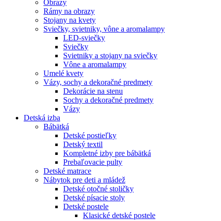
Obrazy
Rámy na obrazy
Stojany na kvety
Sviečky, svietniky, vône a aromalampy
LED-sviečky
Sviečky
Svietniky a stojany na sviečky
Vône a aromalampy
Umelé kvety
Vázy, sochy a dekoračné predmety
Dekorácie na stenu
Sochy a dekoračné predmety
Vázy
Detská izba
Bábätká
Detské postieľky
Detský textil
Kompletné izby pre bábätká
Prebaľovacie pulty
Detské matrace
Nábytok pre deti a mládež
Detské otočné stoličky
Detské písacie stoly
Detské postele
Klasické detské postele