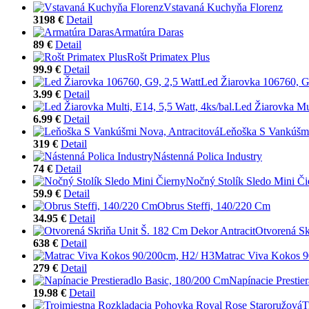
Vstavaná Kuchyňa Florenz
3198 €
Detail
Armatúra Daras
89 €
Detail
Rošt Primatex Plus
99.9 €
Detail
Led Žiarovka 106760, G
3.99 €
Detail
Led Žiarovka Mul
6.99 €
Detail
Leňoška S Vankúšmi
319 €
Detail
Nástenná Polica Industry
74 €
Detail
Nočný Stolík Sledo Mini Či
59.9 €
Detail
Obrus Steffi, 140/220 Cm
34.95 €
Detail
Otvorená Sk
638 €
Detail
Matrac Viva Kokos 
279 €
Detail
Napínacie Prestie
19.98 €
Detail
T