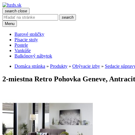
search
close
search
Menu
Barové stoličky
Písacie stoly
Postele
Vankúše
Balkónový nábytok
Domáca stránka
»
Produkty
»
Obývacie izby
»
Sedacie súprav
2-miestna Retro Pohovka Geneve, Antraci