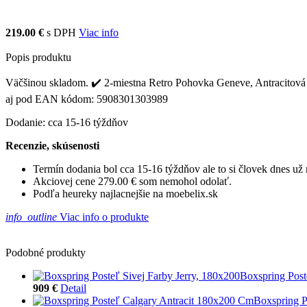
219.00 €
s DPH
Viac info
Popis produktu
Väčšinou skladom. ✔️ 2-miestna Retro Pohovka Geneve, Antracitová sa
aj pod EAN kódom: 5908301303989
Dodanie: cca 15-16 týždňov
Recenzie, skúsenosti
Termín dodania bol cca 15-16 týždňov ale to si človek dnes u
Akciovej cene 279.00 € som nemohol odolať.
Podľa heureky najlacnejšie na moebelix.sk
info_outline
Viac info o produkte
Podobné produkty
Boxspring Post
909 €
Detail
Boxspring P