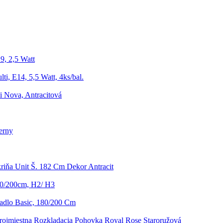
9, 2,5 Watt
ti, E14, 5,5 Watt, 4ks/bal.
 Nova, Antracitová
erny
riňa Unit Š. 182 Cm Dekor Antracit
90/200cm, H2/ H3
radlo Basic, 180/200 Cm
rojmiestna Rozkladacia Pohovka Royal Rose Staroružová