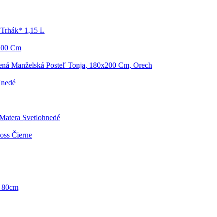
Trhák* 1,15 L
/100 Cm
ená Manželská Posteľ Tonja, 180x200 Cm, Orech
Hnedé
 Matera Svetlohnedé
oss Čierne
a 80cm