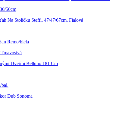
 30/50cm
ah Na Stoličku Steffi, 47/47/67cm, Fialová
San Remo/biela
u Tmavosivá
vnými Dveřmi Belluno 181 Cm
/bal.
ekor Dub Sonoma