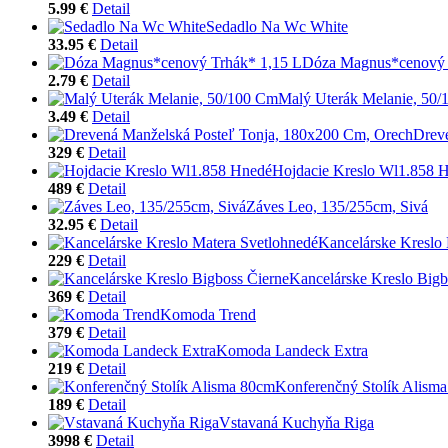
5.99 €
Detail
Sedadlo Na Wc White
33.95 €
Detail
Dóza Magnus*cenový 
2.79 €
Detail
Malý Uterák Melanie, 50
3.49 €
Detail
Drev
329 €
Detail
Hojdacie Kreslo Wl1.858 
489 €
Detail
Záves Leo, 135/255cm, Sivá
32.95 €
Detail
Kancelárske Kreslo
229 €
Detail
Kancelárske Kreslo Bigb
369 €
Detail
Komoda Trend
379 €
Detail
Komoda Landeck Extra
219 €
Detail
Konferenčný Stolík Alism
189 €
Detail
Vstavaná Kuchyňa Riga
3998 €
Detail