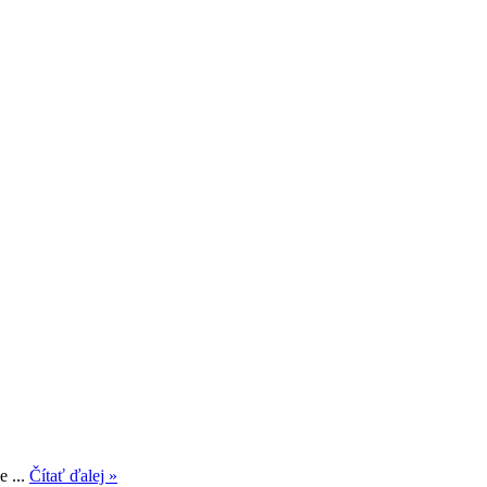
e ...
Čítať ďalej »