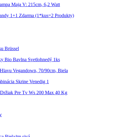
Lampa Maja V: 215cm, 6,2 Watt
Mandy 1+1 Zdarma (1*kus=2 Produkty)
su Brüssel
y Bio Bavlna Svetlohnedý 1ks
Hlavu Vegandown, 70/90cm, Biela
inácia Skrine Venedig 1
 Držiak Pre Tv Ws 200 Max 40 Kg
w
 Biela/tm.sivá