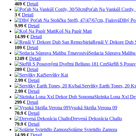
469 €
Detail
Poťah Na Vankúš Cordy,
3 €
Detail
Dlhý Poť
9.99 €
Detail
Koš Na Papír Matt
14.99 €
Detail
Regál V Dekore Dub 
109 €
Detail
Sedacia Súprava Malib
1249 €
Detail
Skrříň S Posu
289 €
Detail
Servítky Kai
2.99 €
Detail
Servítky Earth Tones, 20 Ks
2.99 €
Detail
Skrinka Lona Xxl D
299 €
Detail
Vysoká Skriňa Verona 09
70.9 €
Detail
Drevená Dekorácia Challo
79.9 €
Detail
Solárne Svietidlo Zamora
14.99 €
Detail