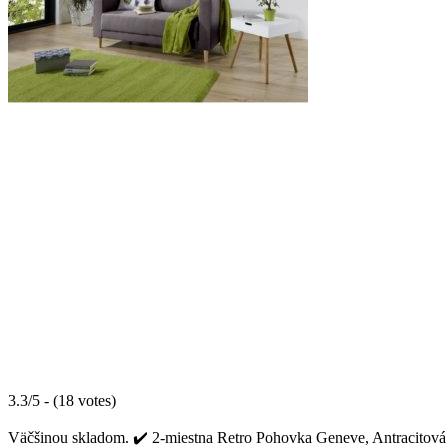
3.3/5 - (18 votes)
Väčšinou skladom. ✔️ 2-miestna Retro Pohovka Geneve, Antracitová sa