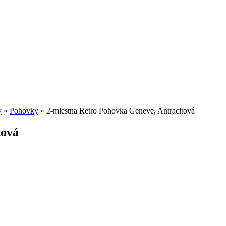
y
»
Pohovky
»
2-miestna Retro Pohovka Geneve, Antracitová
tová