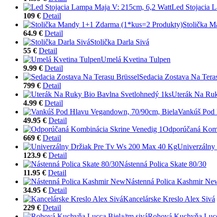
Led Stojacia 
109 €
Detail
Stolička 
64.9 €
Detail
Stolička Darla Sivá
55 €
Detail
Umelá Kvetina Tulpen
9.99 €
Detail
Sedacia Zostava Na Tera
799 €
Detail
Uterák Na Ruk
4.99 €
Detail
Vankúš Pod 
49.95 €
Detail
Odporúčaná Komb
669 €
Detail
Univerzálny
123.9 €
Detail
Nástenná Polica Skate 80/30
11.95 €
Detail
Nástenná Polica Kashmir Ne
34.95 €
Detail
Kancelárske Kreslo Alex Sivá
229 €
Detail
Rohová Kuchyňa Lucca