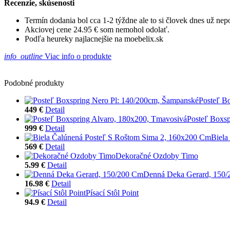
Recenzie, skúsenosti
Termín dodania bol cca 1-2 týždne ale to si človek dnes už ne
Akciovej cene 24.95 € som nemohol odolať.
Podľa heureky najlacnejšie na moebelix.sk
info_outline
Viac info o produkte
Podobné produkty
Posteľ B
449 €
Detail
Posteľ Boxsp
999 €
Detail
Biela
569 €
Detail
Dekoračné Ozdoby Timo
5.99 €
Detail
Denná Deka Gerard, 150
16.98 €
Detail
Písací Stôl Point
94.9 €
Detail