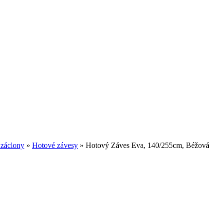
 záclony
»
Hotové závesy
»
Hotový Záves Eva, 140/255cm, Béžová