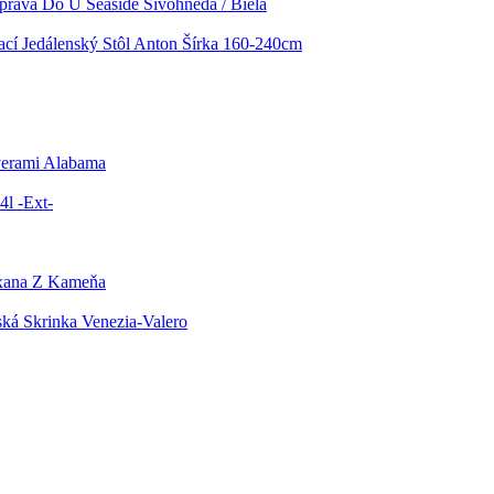
prava Do U Seaside Sivohnedá / Biela
cí Jedálenský Stôl Anton Šírka 160-240cm
verami Alabama
4l -Ext-
xana Z Kameňa
á Skrinka Venezia-Valero