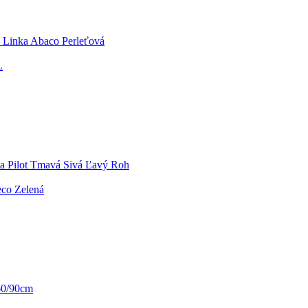
Linka Abaco Perleťová
L
a Pilot Tmavá Sivá Ľavý Roh
eco Zelená
60/90cm