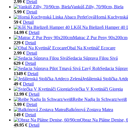
2.99 €
Detail
Vankúš Zilly, 70/90cm, Biela
5.99 €
Detail
Horná Kuchynská 
59 €
Detail
Kôš Na Bielizeň Hamper 40 
14.99 €
Detail
Matrac Z Pur Peny 90x200cm
229 €
Detail
Obal Na Kvetináč Ecocare
2.99 €
Detail
Sedacia Súprava Filou Sivá
629 €
Detail
Sedacia Súprav
1349 €
Detail
Jedálenská Stolička Artd
49 €
Detail
Sviečka V Kvetináči Giorgia
12.99 €
Detail
Reibe Nadja In Schwarz/weiß
5.99 €
Detail
Balkónová Zostava Matea
149 €
Detail
Obraz Na Plátne Denise, 
49.95 €
Detail