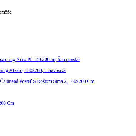
pomôže
oxspring Nero Pl: 140/200cm, Šampanské
ring Alvaro, 180x200, Tmavosivá
 Čalúnená Posteľ S Roštom Sima 2, 160x200 Cm
/200 Cm