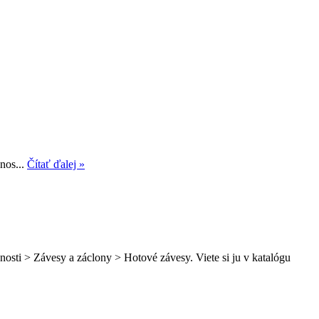
nos...
Čítať ďalej »
osti > Závesy a záclony > Hotové závesy. Viete si ju v katalógu