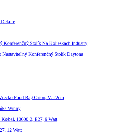
 Dekore
ý Konferenčný Stolík Na Kolieskach Industry
 Nastaviteľný Konferenčný Stolík Daytona
Vrecko Food Bag Orion, V: 22cm
níka Winny
 Ks/bal. 10600-2, E27, 9 Watt
27, 12 Watt