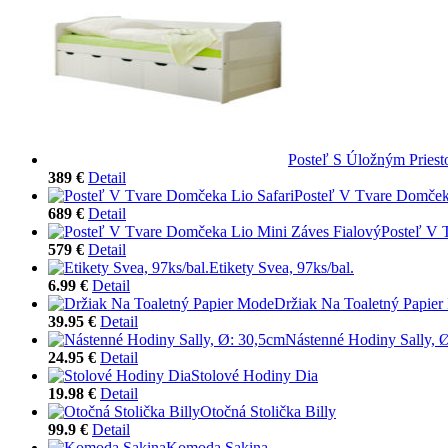
Posteľ S Úložným Priest
389 €
Detail
Posteľ V Tvare Domčeka
689 €
Detail
Posteľ V 
579 €
Detail
Etikety Svea, 97ks/bal.
6.99 €
Detail
Držiak Na Toaletný Papie
39.95 €
Detail
Nástenné Hodiny Sally, 
24.95 €
Detail
Stolové Hodiny Dia
19.98 €
Detail
Otočná Stolička Billy
99.9 €
Detail
Komoda Sakina