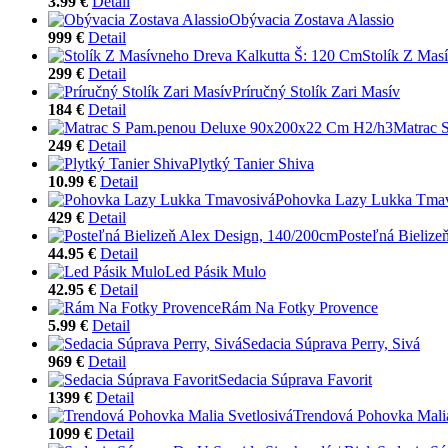
3.99 €
Detail
Obývacia Zostava Alassio
999 €
Detail
Stolík Z Mas
299 €
Detail
Príručný Stolík Zari Masív
184 €
Detail
Matrac 
249 €
Detail
Plytký Tanier Shiva
10.99 €
Detail
Pohovka Lazy Lukka Tma
429 €
Detail
Posteľná Bielize
44.95 €
Detail
Led Pásik Mulo
42.95 €
Detail
Rám Na Fotky Provence
5.99 €
Detail
Sedacia Súprava Perry, Sivá
969 €
Detail
Sedacia Súprava Favorit
1399 €
Detail
Trendová Pohovka Malia
1099 €
Detail