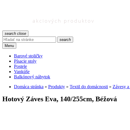
search
close
search
Menu
Barové stoličky
Písacie stoly
Postele
Vankúše
Balkónový nábytok
Domáca stránka
»
Produkty
»
Textil do domácnosti
»
Závesy a
Hotový Záves Eva, 140/255cm, Béžová