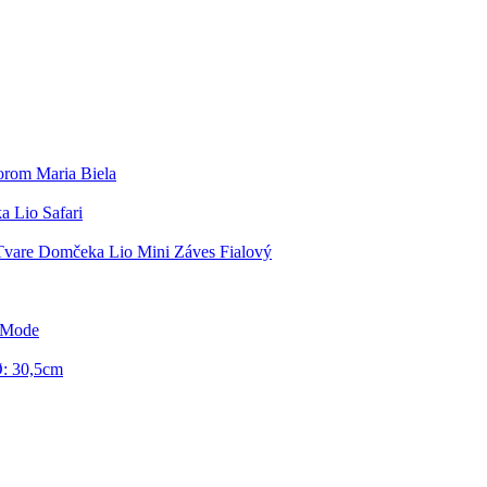
orom Maria Biela
 Lio Safari
Tvare Domčeka Lio Mini Záves Fialový
r Mode
Ø: 30,5cm