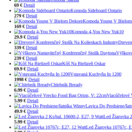
69 €
Detail
Komoda Sideboard Ontario
279 €
Detail
Komoda Young V Bielom
169 €
Detail
Komoda 4-You New Yuk10
29.9 €
Detail
Dreven
339 €
Detail
Výškovo
239 €
Detail
Kôš Na Bielizeň Oskar
69.9 €
Detail
Vstavaná Kuchyňa Ip 1200
1998 €
Detail
Chlebník Bready
6.99 €
Detail
Viacúčelové 
5.99 €
Detail
Lavica Do Predsiene/šat
49.9 €
Detail
Led Žiarovka 2
5.99 €
Detail
Led Žiarovka 10767c, E