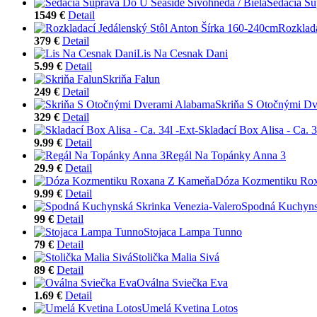
Sedacia Sú
1549 €
Detail
Rozklada
379 €
Detail
Lis Na Cesnak Dani
5.99 €
Detail
Skriňa Falun
249 €
Detail
Skriňa S Otočnými D
329 €
Detail
Skladací Box Alisa - Ca. 3
9.99 €
Detail
Regál Na Topánky Anna 3
29.9 €
Detail
Dóza Kozmentiku Ro
9.99 €
Detail
Spodná Kuchynsk
99 €
Detail
Stojaca Lampa Tunno
79 €
Detail
Stolička Malia Sivá
89 €
Detail
Oválna Sviečka Eva
1.69 €
Detail
Umelá Kvetina Lotos