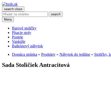
search
close
search
Menu
Barové stoličky
Písacie stoly
Postele
Vankúše
Balkónový nábytok
Domáca stránka
»
Produkty
»
Nábytok do jedálne
»
Stoličky, l
Sada Stoličiek Antracitová