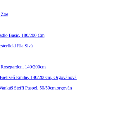
- Zoe
radlo Basic, 180/200 Cm
terfield Ria Sivá
ň Rosegarden, 140/200cm
 Bielizeň Emilie, 140/200cm, Orgovánová
ankúš Steffi Paspel, 50/50cm,orgován