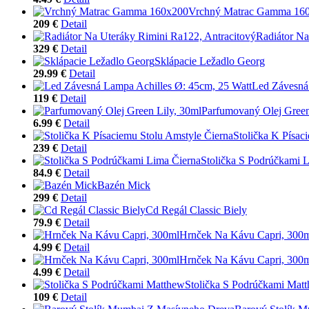
Vrchný Matrac Gamma 16
209 €
Detail
Radiátor Na
329 €
Detail
Sklápacie Ležadlo Georg
29.99 €
Detail
Led Závesná
119 €
Detail
Parfumovaný Olej Green
6.99 €
Detail
Stolička K Písac
239 €
Detail
Stolička S Podrúčkami 
84.9 €
Detail
Bazén Mick
299 €
Detail
Cd Regál Classic Biely
79.9 €
Detail
Hrnček Na Kávu Capri, 300
4.99 €
Detail
Hrnček Na Kávu Capri, 300
4.99 €
Detail
Stolička S Podrúčkami Mat
109 €
Detail