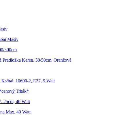
asív
bai Masív
00/300cm
 Predložka Karen, 50/50cm, Oranžová
 Ks/bal. 10600-2, E27, 9 Watt
 *cenový Trhák*
: 25cm, 40 Watt
ina Max. 40 Watt