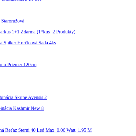
s Staroružová
Markus 1+1 Zdarma (1*kus=2 Produkty)
ka Spiker Horčicová Sada 4ks
gano Priemer 120cm
nácia Skrine Avensis 2
inácia Kashmir New 8
ná Reťaz Sterni 40 Led Max. 0,06 Watt, 1,95 M