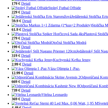
179 €
Detail
Stolný Futbal Offside
229 €
Detail
Jedálenská Stolička Eri
59.9 €
Detail
Stolička 
61.9 €
Detail
Plastová Stolič
279 €
Detail
Otočná Stolička Modrá
199 €
Detail
Jedálenský Stôl Na
319 €
Detail
Kuchynská Kefka Jenny
2.99 €
Detail
Váza Olimpia I -Paz-
12.99 €
Detail
Odporúčaná Kombi
669 €
Detail
Odporúčaná Komb
739 €
Detail
Vitrína Leonardo
369 €
Detail
Svetel
4.49 €
Detail