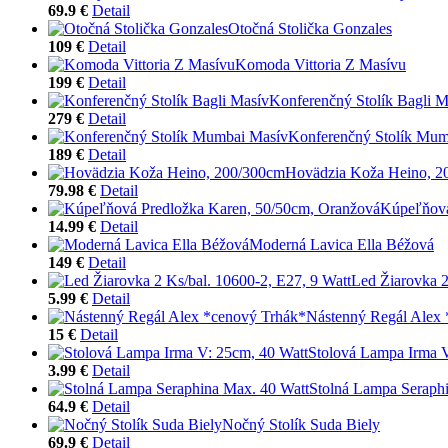
69.9 €
Detail
Otočná Stolička Gonzales
109 €
Detail
Komoda Vittoria Z Masívu
199 €
Detail
Konferenčný Stolík Bagli M
279 €
Detail
Konferenčný Stolík Mum
189 €
Detail
Hovädzia Koža Heino, 2
79.98 €
Detail
Kúpeľňová
14.99 €
Detail
Moderná Lavica Ella Béžová
149 €
Detail
Led Žiarovka 2
5.99 €
Detail
Nástenný Regál Alex
15 €
Detail
Stolová Lampa Irma V
3.99 €
Detail
Stolná Lampa Seraph
64.9 €
Detail
Nočný Stolík Suda Biely
69.9 €
Detail