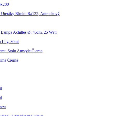
0x200
 Uteráky Rimini Ra122, Antracitový
 Lampa Achilles Ø: 45cm, 25 Watt
 Lily, 30ml
iemu Stolu Amstyle Čierna
Lima Čierna
ml
ml
thew