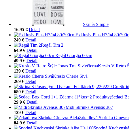
Skriňa Simple
16.95 €
Detail
Exklusiv Plus H3/h4 80/200
249 €
Detail
Regál Tim 2
64.9 €
Detail
Regál Giorgia 60cm
49.9 €
Detail
Kreslo V Retro Š
139 €
Detail
Kreslo Cherie Sivá
269 €
Detail
Skri
689 €
Detail
Sedací B
29.9 €
Detail
Midi Skrinka Avensis 307
129 €
Detail
Zrkadlová Skrinka Ginevra
84.9 €
Detail
Spodná Kuchynská