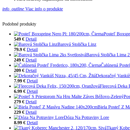
info_outline
Viac info o produkte
Podobné produkty
Posteľ Boxspr
549 €
Detail
Barová Stolička Linz
79.9 €
Detail
Barová Stolička Lima 2
249 €
Detail
Čalúnená Poste
209 €
Detail
Dekoračný Vankúš
7.99 €
Detail
Fleecová Deka 
6.99 €
Detail
Pos
279 €
Detail
Biela Posteľ Z 
229 €
Detail
Dóza Na Potraviny Lore
8.99 €
Detail
Tkaný Kober