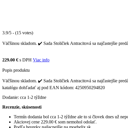
3.9/5 - (15 votes)
Väčšinou skladom. ✔️ Sada Stoličiek Antracitová sa najčastejšie pred
229.00 €
s DPH
Viac info
Popis produktu
Väčšinou skladom. ✔️ Sada Stoličiek Antracitová sa najčastejšie predáv
katalógu dohľadať aj pod EAN kódom: 4250950294820
Dodanie: cca 1-2 týždne
Recenzie, skúsenosti
Termín dodania bol cca 1-2 týždne ale to si človek dnes už ne
Akciovej cene 229.00 € som nemohol odolať.
Podľa heureky najlacnejšie na moebelix.sk