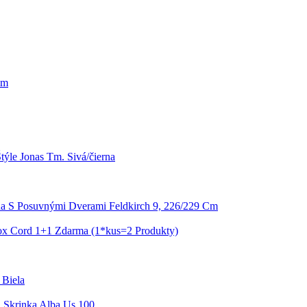
cm
týle Jonas Tm. Sivá/čierna
ňa S Posuvnými Dverami Feldkirch 9, 226/229 Cm
ox Cord 1+1 Zdarma (1*kus=2 Produkty)
 Biela
 Skrinka Alba Us 100