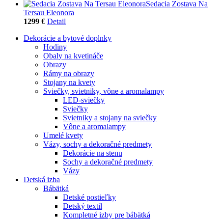
Sedacia Zostava Na
Tersau Eleonora
1299 €
Detail
Dekorácie a bytové doplnky
Hodiny
Obaly na kvetináče
Obrazy
Rámy na obrazy
Stojany na kvety
Sviečky, svietniky, vône a aromalampy
LED-sviečky
Sviečky
Svietniky a stojany na sviečky
Vône a aromalampy
Umelé kvety
Vázy, sochy a dekoračné predmety
Dekorácie na stenu
Sochy a dekoračné predmety
Vázy
Detská izba
Bábätká
Detské postieľky
Detský textil
Kompletné izby pre bábätká