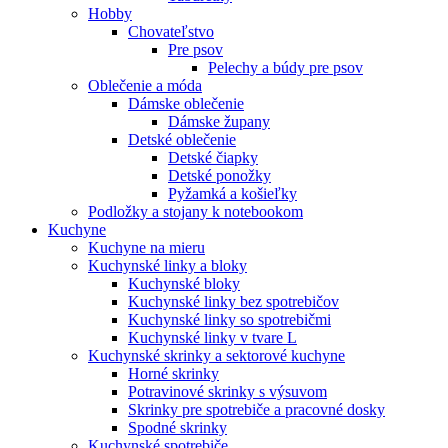
Hobby
Chovateľstvo
Pre psov
Pelechy a búdy pre psov
Oblečenie a móda
Dámske oblečenie
Dámske župany
Detské oblečenie
Detské čiapky
Detské ponožky
Pyžamká a košieľky
Podložky a stojany k notebookom
Kuchyne
Kuchyne na mieru
Kuchynské linky a bloky
Kuchynské bloky
Kuchynské linky bez spotrebičov
Kuchynské linky so spotrebičmi
Kuchynské linky v tvare L
Kuchynské skrinky a sektorové kuchyne
Horné skrinky
Potravinové skrinky s výsuvom
Skrinky pre spotrebiče a pracovné dosky
Spodné skrinky
Kuchynské spotrebiče