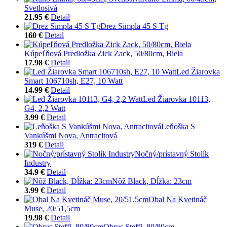
Svetlosivá
21.95 €
Detail
Drez Simpla 45 S Tg
160 €
Detail
Kúpeľňová Predložka Zick Zack, 50/80cm, Biela
17.98 €
Detail
Led Žiarovka
Smart 106710sh, E27, 10 Watt
14.99 €
Detail
Led Žiarovka 10113,
G4, 2,2 Watt
3.99 €
Detail
Leňoška S
Vankúšmi Nova, Antracitová
319 €
Detail
Nočný/prístavný Stolík
Industry
34.9 €
Detail
Nôž Black, Dĺžka: 23cm
3.99 €
Detail
Obal Na Kvetináč
Muse, 20/51,5cm
19.98 €
Detail
Obrus Steffi, 80/80cm