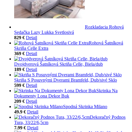
Rozkladacia Rohová
Sedačka Lazy Lukka Svetlosivá
829 €
Detail
Rohová Šatníková
Skriňa Celle Extra
369 €
Detail
Dvojdverová Šatníková Skriňa Celle, Biela/dub
189 €
Detail
Skriňa S Posuvnými Dverami Bramfeld, Dub/sivé Sklo
599 €
Detail
Skrinka Na
Dokumenty Lona Dekor Buk
209 €
Detail
Spodná Skrinka Milano
49.9 €
Detail
Dekoračný Podnos
Tura, 33/22/6,5cm
7.99 €
Detail