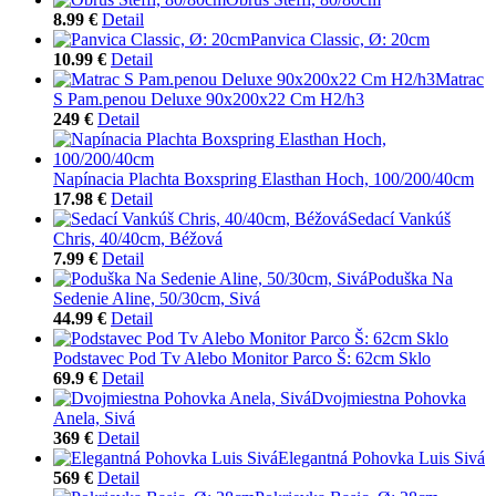
8.99 €
Detail
Panvica Classic, Ø: 20cm
10.99 €
Detail
Matrac
S Pam.penou Deluxe 90x200x22 Cm H2/h3
249 €
Detail
Napínacia Plachta Boxspring Elasthan Hoch, 100/200/40cm
17.98 €
Detail
Sedací Vankúš
Chris, 40/40cm, Béžová
7.99 €
Detail
Poduška Na
Sedenie Aline, 50/30cm, Sivá
44.99 €
Detail
Podstavec Pod Tv Alebo Monitor Parco Š: 62cm Sklo
69.9 €
Detail
Dvojmiestna Pohovka
Anela, Sivá
369 €
Detail
Elegantná Pohovka Luis Sivá
569 €
Detail