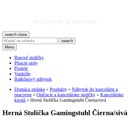
search
close
search
Menu
Barové stoličky
Písacie stoly
Postele
Vankúše
Balkónový nábytok
Domáca stránka
»
Produkty
»
Nábytok do kancelárie a
pracovne
»
Otáčacie a kancelárske stoličky
»
Kancelárske
kreslá
»
Herná Stolička Gamingstuhl Čierna/sivá
Herná Stolička Gamingstuhl Čierna/sivá