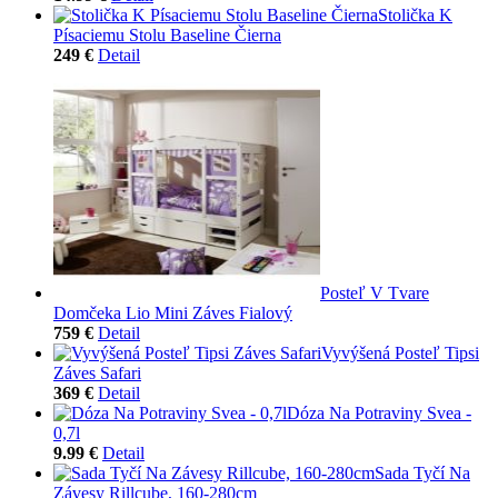
Stolička K
Písaciemu Stolu Baseline Čierna
249 €
Detail
Posteľ V Tvare
Domčeka Lio Mini Záves Fialový
759 €
Detail
Vyvýšená Posteľ Tipsi
Záves Safari
369 €
Detail
Dóza Na Potraviny Svea -
0,7l
9.99 €
Detail
Sada Tyčí Na
Závesy Rillcube, 160-280cm