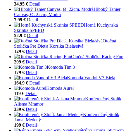
34.95 €
Detail
Hlboký Tanier
Canvas, Ø: 22cm, Modrá
7.99 €
Detail
Horná Kuchynská
Skrinka SPEED
52.9 €
Detail
Otočná
Stolička Pre Dieťa Korsika Biela/sivá
129 €
Detail
Otočná Stolička Racing Fun
209 €
Detail
Komoda Tim 3
179 €
Detail
Komoda Vandol V3 Biela
164.9 €
Detail
Komoda Aurel
119 €
Detail
Konferenčný Stolík
Alisma Mramor
339 €
Detail
Konferenčný Stolík
Jamal Medený
199 €
Detail
Rúno Emma, 60/45cm,