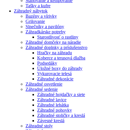
Stanovanie a kempovanie
Tašky a kufre
Záhradný nábytok
Bazény a vírivky
Grilovanie
Slnečníky a pavilóny
Záhradkárske potreby
Starostlivosť o rastliny
Záhradné domčeky na náradie
Záhradné doplnky a príslušenstvo
Hračky na záhradu
Koberce a terasová dlažba
Podsedáky
Úložné boxy do záhrady
Vykurovacie telesá
Záhradné dekorácie
Záhradné osvetlenie
Záhradné sedenie
Záhradné hojdačky a siete
Záhradné lavice
Záhradné lehátka
Záhradné pohovky
Záhradné stoličky a kreslá
Závesné kreslá
Záhradné stoly