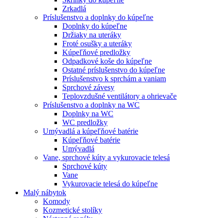
Zrkadlá
Príslušenstvo a doplnky do kúpeľne
Doplnky do kúpeľne
Držiaky na uteráky
Froté osušky a uteráky
Kúpeľňové predložky
Odpadkové koše do kúpeľne
Ostatné príslušenstvo do kúpeľne
Príslušenstvo k sprchám a vaniam
Sprchové závesy
Teplovzdušné ventilátory a ohrievače
Príslušenstvo a doplnky na WC
Doplnky na WC
WC predložky
Umývadlá a kúpeľňové batérie
Kúpeľňové batérie
Umývadlá
Vane, sprchové kúty a vykurovacie telesá
Sprchové kúty
Vane
Vykurovacie telesá do kúpeľne
Malý nábytok
Komody
Kozmetické stolíky