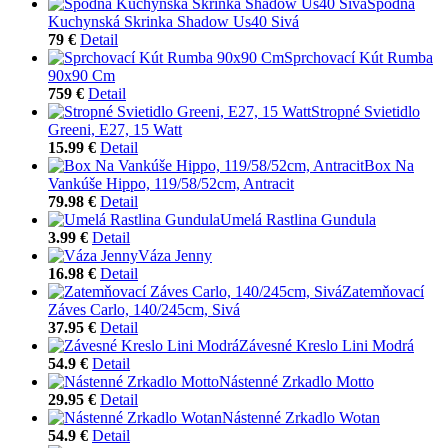
Spodná
Kuchynská Skrinka Shadow Us40 Sivá
79 €
Detail
Sprchovací Kút Rumba
90x90 Cm
759 €
Detail
Stropné Svietidlo
Greeni, E27, 15 Watt
15.99 €
Detail
Box Na
Vankúše Hippo, 119/58/52cm, Antracit
79.98 €
Detail
Umelá Rastlina Gundula
3.99 €
Detail
Váza Jenny
16.98 €
Detail
Zatemňovací
Záves Carlo, 140/245cm, Sivá
37.95 €
Detail
Závesné Kreslo Lini Modrá
54.9 €
Detail
Nástenné Zrkadlo Motto
29.95 €
Detail
Nástenné Zrkadlo Wotan
54.9 €
Detail