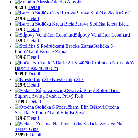
Zrkadlo Alassio
98.9 €
Detail
Barová Stolička 2ks Ružová
249 €
Detail
Barová Stolička Kreta Biela
139 €
Detail
Stĺpový Ventilátor Leonhard
139 €
Detail
Stolička S
Podrúčkami Brooke Zamat
109 €
Detail
Poťah Na Vankúš
Basic 2 Ks, 40/80 Cm
9.99 €
Detail
Kreslo Filip Žltá
129 €
Detail
Sedacia
Súprava Swing Sv.sivá, Pravý Roh
1199 €
Detail
Otočná
Stolička S Područkami Elin Béžová
129 €
Detail
Sedacia Zostava Na
Terasu Gina
2399 €
Detail