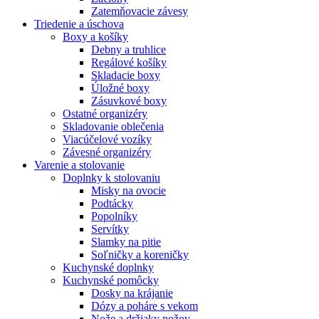
Zatemňovacie závesy
Triedenie a úschova
Boxy a košíky
Debny a truhlice
Regálové košíky
Skladacie boxy
Úložné boxy
Zásuvkové boxy
Ostatné organizéry
Skladovanie oblečenia
Viacúčelové vozíky
Závesné organizéry
Varenie a stolovanie
Doplnky k stolovaniu
Misky na ovocie
Podtácky
Popolníky
Servítky
Slamky na pitie
Soľničky a koreničky
Kuchynské doplnky
Kuchynské pomôcky
Dosky na krájanie
Dózy a poháre s vekom
Nože a držiaky nožov