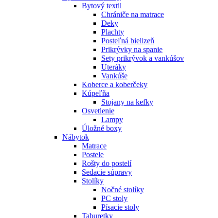
Bytový textil
Chrániče na matrace
Deky
Plachty
Posteľná bielizeň
Prikrývky na spanie
Sety prikrývok a vankúšov
Uteráky
Vankúše
Koberce a koberčeky
Kúpeľňa
Stojany na kefky
Osvetlenie
Lampy
Úložné boxy
Nábytok
Matrace
Postele
Rošty do postelí
Sedacie súpravy
Stolíky
Nočné stolíky
PC stoly
Písacie stoly
Taburetky