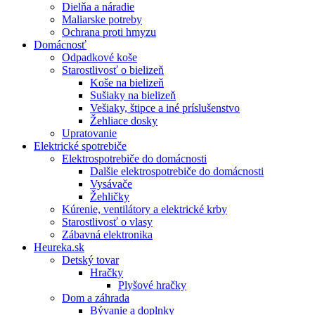
Dielňa a náradie
Maliarske potreby
Ochrana proti hmyzu
Domácnosť
Odpadkové koše
Starostlivosť o bielizeň
Koše na bielizeň
Sušiaky na bielizeň
Vešiaky, štipce a iné príslušenstvo
Žehliace dosky
Upratovanie
Elektrické spotrebiče
Elektrospotrebiče do domácnosti
Dalšie elektrospotrebiče do domácnosti
Vysávače
Žehličky
Kúrenie, ventilátory a elektrické krby
Starostlivosť o vlasy
Zábavná elektronika
Heureka.sk
Detský tovar
Hračky
Plyšové hračky
Dom a záhrada
Bývanie a doplnky