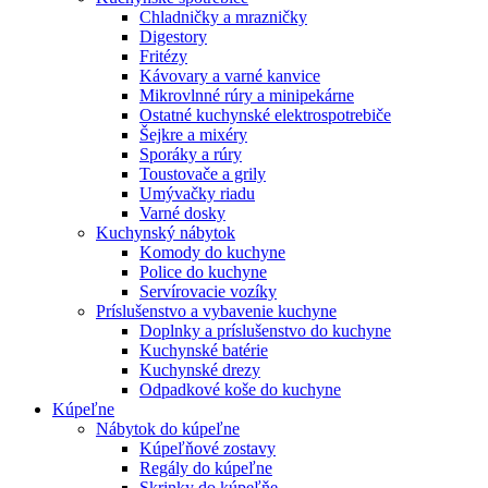
Chladničky a mrazničky
Digestory
Fritézy
Kávovary a varné kanvice
Mikrovlnné rúry a minipekárne
Ostatné kuchynské elektrospotrebiče
Šejkre a mixéry
Sporáky a rúry
Toustovače a grily
Umývačky riadu
Varné dosky
Kuchynský nábytok
Komody do kuchyne
Police do kuchyne
Servírovacie vozíky
Príslušenstvo a vybavenie kuchyne
Doplnky a príslušenstvo do kuchyne
Kuchynské batérie
Kuchynské drezy
Odpadkové koše do kuchyne
Kúpeľne
Nábytok do kúpeľne
Kúpeľňové zostavy
Regály do kúpeľne
Skrinky do kúpeľňe