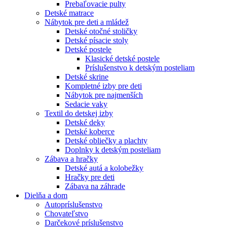
Prebaľovacie pulty
Detské matrace
Nábytok pre deti a mládež
Detské otočné stoličky
Detské písacie stoly
Detské postele
Klasické detské postele
Príslušenstvo k detským posteliam
Detské skrine
Kompletné izby pre deti
Nábytok pre najmenších
Sedacie vaky
Textil do detskej izby
Detské deky
Detské koberce
Detské obliečky a plachty
Doplnky k detským posteliam
Zábava a hračky
Detské autá a kolobežky
Hračky pre deti
Zábava na záhrade
Dielňa a dom
Autopríslušenstvo
Chovateľstvo
Darčekové príslušenstvo