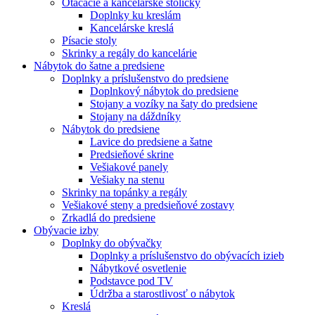
Otáčacie a kancelárske stoličky
Doplnky ku kreslám
Kancelárske kreslá
Písacie stoly
Skrinky a regály do kancelárie
Nábytok do šatne a predsiene
Doplnky a príslušenstvo do predsiene
Doplnkový nábytok do predsiene
Stojany a vozíky na šaty do predsiene
Stojany na dáždníky
Nábytok do predsiene
Lavice do predsiene a šatne
Predsieňové skrine
Vešiakové panely
Vešiaky na stenu
Skrinky na topánky a regály
Vešiakové steny a predsieňové zostavy
Zrkadlá do predsiene
Obývacie izby
Doplnky do obývačky
Doplnky a príslušenstvo do obývacích izieb
Nábytkové osvetlenie
Podstavce pod TV
Údržba a starostlivosť o nábytok
Kreslá