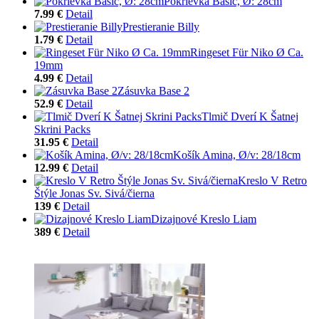
Pokrievka Basic, Ø: 28cm
7.99 €
Detail
Prestieranie Billy
1.79 €
Detail
Ringeset Für Niko Ø Ca.
19mm
4.99 €
Detail
Zásuvka Base 2
52.9 €
Detail
Tlmič Dverí K Šatnej
Skrini Packs
31.95 €
Detail
Košík Amina, Ø/v: 28/18cm
12.99 €
Detail
Kreslo V Retro
Štýle Jonas Sv. Sivá/čierna
139 €
Detail
Dizajnové Kreslo Liam
389 €
Detail