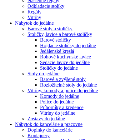
Nástenné regály
Odkladacie stolíky
Regály
Vitríny
Nábytok do jedálne
Barové stoly a stoličky
Stoličky, lavice a barové stoličky
Barové stoličky
Hojdacie stoličky do jedálne
Jedálenské kreslá
Rohové kuchynské lavice
Sedacie lavice do jedálne
Stoličky do jedálne
Stoly do jedálne
Barové a zvýšené stoly
Rozložitelné stoly do jedálne
Vitríny, komody a police do jedálne
Komody do jedálne
Police do jedálne
Príborníky a kredence
Vitríny do jedálne
Zostavy do jedálne
Nábytok do kancelárie a pracovne
Doplnky do kancelárie
Kontajnery