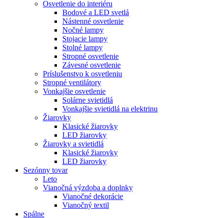
Osvetlenie do interiéru
Bodové a LED svetlá
Nástenné osvetlenie
Nočné lampy
Stojacie lampy
Stolné lampy
Stropné osvetlenie
Závesné osvetlenie
Príslušenstvo k osvetleniu
Stropné ventilátory
Vonkajšie osvetlenie
Solárne svietidlá
Vonkajšie svietidlá na elektrinu
Žiarovky
Klasické žiarovky
LED žiarovky
Žiarovky a svietidlá
Klasické žiarovky
LED žiarovky
Sezónny tovar
Leto
Vianočná výzdoba a doplnky
Vianočné dekorácie
Vianočný textil
Spálne