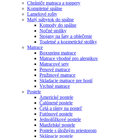
Chrániče matraca a toppery
Kompletné spálne
Lamelové rošty
Malý nábytok do spálne
Komody do spálne
Nočné stolíky
Stojany na šaty a oblečenie
Toaletné a kozmetické stolíky
Matrace
Boxspring matrace
Matrace vhodné pro alergikov
Matracové sety
Penové matrace
Pružinové matrace
Skladacie matrace pre hostí
Vrchné matrace
Postele
Americké postele
Čalúnené postele
Čelá a rámy na posteľ
Futónové postele
Jednolôžkové postele
Manželské postele
Postele s úložným priestorom
Sklápacie postele