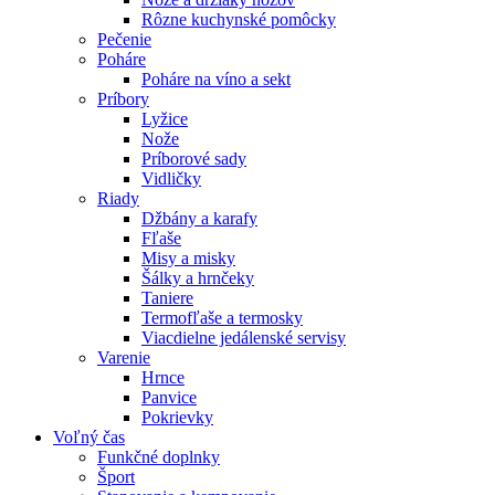
Rôzne kuchynské pomôcky
Pečenie
Poháre
Poháre na víno a sekt
Príbory
Lyžice
Nože
Príborové sady
Vidličky
Riady
Džbány a karafy
Fľaše
Misy a misky
Šálky a hrnčeky
Taniere
Termofľaše a termosky
Viacdielne jedálenské servisy
Varenie
Hrnce
Panvice
Pokrievky
Voľný čas
Funkčné doplnky
Šport