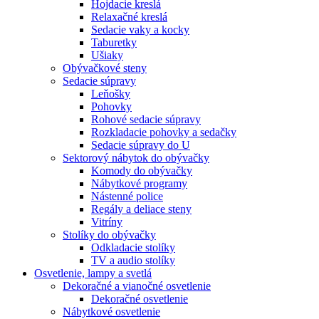
Hojdacie kreslá
Relaxačné kreslá
Sedacie vaky a kocky
Taburetky
Ušiaky
Obývačkové steny
Sedacie súpravy
Leňošky
Pohovky
Rohové sedacie súpravy
Rozkladacie pohovky a sedačky
Sedacie súpravy do U
Sektorový nábytok do obývačky
Komody do obývačky
Nábytkové programy
Nástenné police
Regály a deliace steny
Vitríny
Stolíky do obývačky
Odkladacie stolíky
TV a audio stolíky
Osvetlenie, lampy a svetlá
Dekoračné a vianočné osvetlenie
Dekoračné osvetlenie
Nábytkové osvetlenie