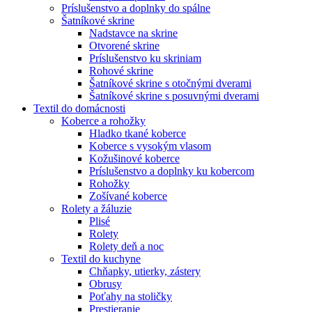
Príslušenstvo a doplnky do spálne
Šatníkové skrine
Nadstavce na skrine
Otvorené skrine
Príslušenstvo ku skriniam
Rohové skrine
Šatníkové skrine s otočnými dverami
Šatníkové skrine s posuvnými dverami
Textil do domácnosti
Koberce a rohožky
Hladko tkané koberce
Koberce s vysokým vlasom
Kožušinové koberce
Príslušenstvo a doplnky ku kobercom
Rohožky
Zošívané koberce
Rolety a žáluzie
Plisé
Rolety
Rolety deň a noc
Textil do kuchyne
Chňapky, utierky, zástery
Obrusy
Poťahy na stoličky
Prestieranie