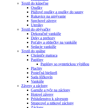
Textil do kúpeľne
Osušky
Plážové osušky a osušky do sauny
Rukavice na umývanie
Sprchové závesy
Uteráky
Textil do obývačky
Dekoračné vankúše
Deky a prehozy
Poťahy a obliečky na vankúše
Sedacie vankúše
Textil do spálne
Chrániče matraca
Paplóny
Paplóny so syntetickou výplňou
Plachty
Posteľná bielizeň
Sada lôžkovín
Vankúše
Závesy a záclony
Garniže a tyče na záclony
Hotové závesy
Príslušenstvo k závesom
Strapcové a nitkové záclony
Záclony